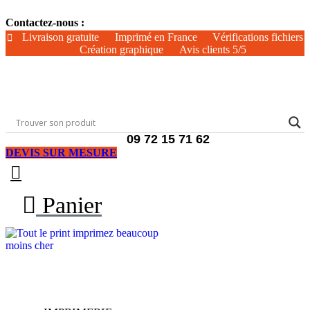
Aller
Contactez-nous :
au
contenu
Livraison gratuite
Imprimé en France
Vérifications fichiers
Création graphique
Avis clients 5/5
09 72 15 71 62
DEVIS SUR MESURE
Panier