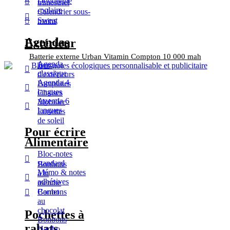
Doudoune
trimestriel
-polaire
Calendrier sous-
Sweat
mains
Agendas
Extérieur
Batterie externe Urban Vitamin Compton 10 000 mah
Agenda
Jeux
classique
d'extérieurs
Agenda 4
Parapluies
langues
Chaises
Agenda 6
Mobilier
langues
Lunettes
de soleil
Pour écrire
Alimentaire
Bloc-notes
standard
Bonbons
Mémo & notes
à la
adhésives
menthe
Bonbons
Carnet
au
chocolat
Pochettes à
Bonbons
rabats
Haribo