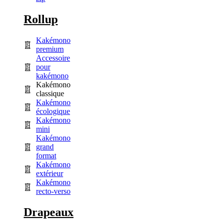
Rollup
Kakémono
premium
Accessoire
pour
kakémono
Kakémono
classique
Kakémono
écologique
Kakémono
mini
Kakémono
grand
format
Kakémono
extérieur
Kakémono
recto-verso
Drapeaux