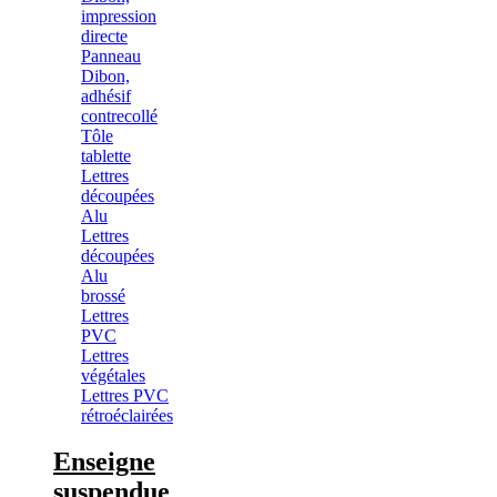
impression
directe
Panneau
Dibon,
adhésif
contrecollé
Tôle
tablette
Lettres
découpées
Alu
Lettres
découpées
Alu
brossé
Lettres
PVC
Lettres
végétales
Lettres PVC
rétroéclairées
Enseigne
suspendue