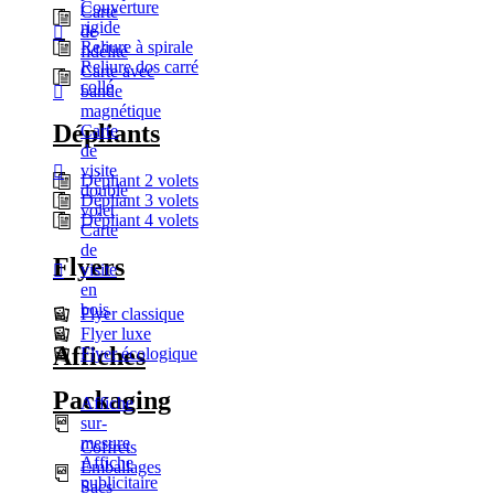
Couverture
Carte
rigide
de
Reliure à spirale
fidélité
Reliure dos carré
Carte avec
collé
bande
magnétique
Dépliants
Carte
de
visite
Dépliant 2 volets
double
Dépliant 3 volets
volet
Dépliant 4 volets
Carte
de
Flyers
visite
en
bois
Flyer classique
Flyer luxe
Affiches
Flyer écologique
Packaging
Affiche
sur-
mesure
Coffrets
Affiche
Emballages
publicitaire
Sacs