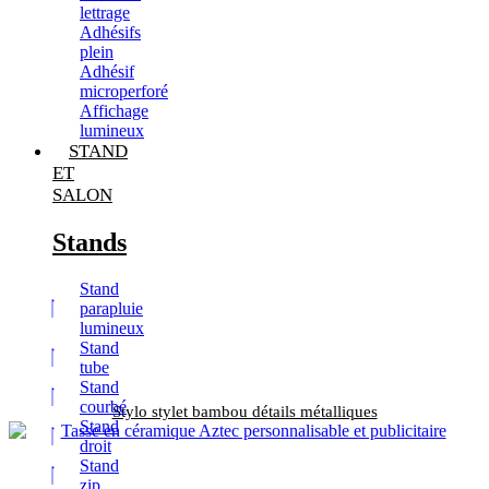
lettrage
Adhésifs
plein
Adhésif
microperforé
Affichage
lumineux
STAND
ET
SALON
Stands
Stand
parapluie
lumineux
Stand
tube
Stand
courbé
Stylo stylet bambou détails métalliques
Stand
droit
Stand
zip