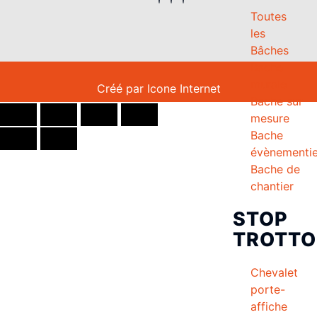
Toutes
les
Bâches
Bache
murale
Créé par
Icone Internet
Bache sur
mesure
Bache
évènementie
Bache de
chantier
STOP
TROTTO
Chevalet
porte-
affiche