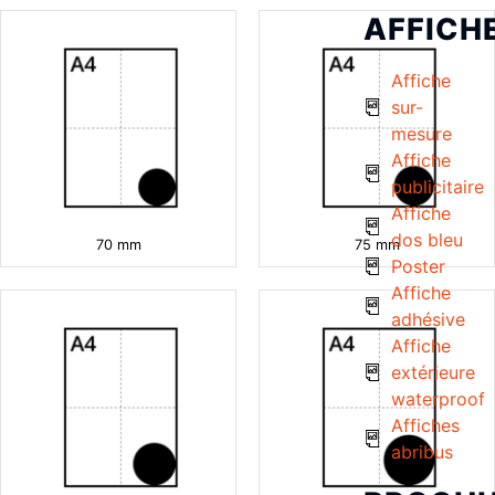
AFFICH
Affiche
sur-
mesure
Affiche
publicitaire
Affiche
dos bleu
70 mm
75 mm
Poster
Affiche
adhésive
Affiche
extérieure
waterproof
Affiches
abribus