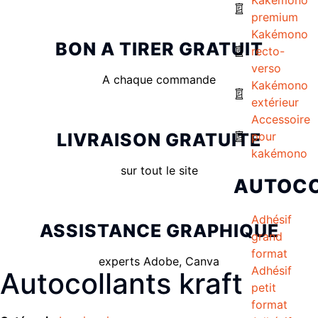
premium
Kakémono
BON A TIRER GRATUIT
recto-
verso
A chaque commande
Kakémono
extérieur
Accessoire
LIVRAISON GRATUITE
pour
kakémono
sur tout le site
AUTOC
Adhésif
ASSISTANCE GRAPHIQUE
grand
format
experts Adobe, Canva
Adhésif
Autocollants kraft
petit
format