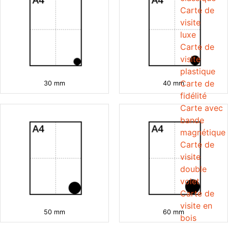
Carte de
visite
luxe
Carte de
visite
plastique
Carte de
30 mm
40 mm
fidélité
Carte avec
bande
magnétique
Carte de
visite
double
volet
Carte de
visite en
50 mm
60 mm
bois