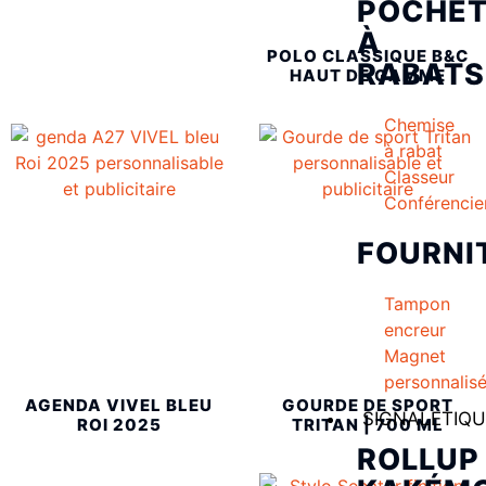
POCHET
À
POLO CLASSIQUE B&C
RABATS
HAUT DE GAMME
Chemise
à rabat
Classeur
Conférencie
FOURNI
Tampon
encreur
Magnet
personnalis
AGENDA VIVEL BLEU
GOURDE DE SPORT
SIGNALETIQU
ROI 2025
TRITAN | 700 ML
ROLLUP