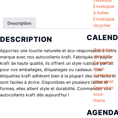
Enveloppe
à bulles
Enveloppe
Description
recyclée
CALEND
DESCRIPTION
Calendrier
Apportez une touche naturelle et éco-responsable à votre
chevalet
marque avec nos autocollants kraft. Fabriqués en papier
Calendrier
kraft de haute qualité, ils offrent un style rustique parfait
mural
pour vos emballages, étiquetages ou cadeaux. Ces
Calendrier
étiquettes kraft adhèrent bien à la plupart des surfaces et
trimestriel
sont faciles à écrire. Disponibles en plusieurs tailles et
Calendrier
formes, elles allient style et durabilité. Commandez vos
sous-
autocollants kraft dès aujourd’hui !
mains
AGEND