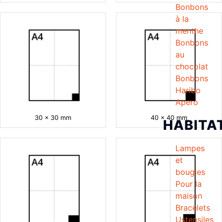
Bonbons
à la
menthe
Bonbons
au
chocolat
Bonbons
Haribo
Apero
30 x 30 mm
40 x 40 mm
HABITA
Lampes
et
bougies
Pour la
maison
Bracelets
Ustensiles