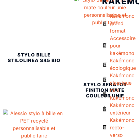
KAKÉM
Kakémono
grand
format
Accessoire
pour
kakémono
STYLO BILLE
STILOLINEA S45 BIO
Kakémono
écologique
Kakémono
classique
STYLO SENATOR
FINITION MATE
mini
COULEUR UNIE
Kakémono
Kakémono
extérieur
Kakémono
recto-
verso