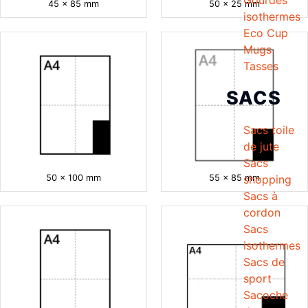
45 x 85 mm
50 x 25 mm
isothermes
Eco Cup
Mugs
Tasses
SACS
Sacs toile
de jute
Sacs
shopping
50 x 100 mm
55 x 85 mm
Sacs à
cordon
Sacs
isothermes
Sacs de
sport
Sacoche