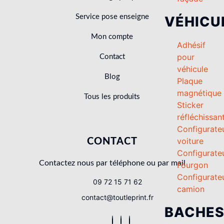
Service pose enseigne
VÉHICU
Mon compte
Adhésif
pour
Contact
véhicule
Blog
Plaque
magnétique
Tous les produits
Sticker
réfléchissan
Configurate
voiture
CONTACT
Configurate
Contactez nous par téléphone ou par mail
Fourgon
Configurate
09 72 15 71 62
camion
contact@toutleprint.fr
BACHE