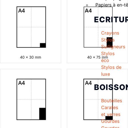
Papiers à en-t
ECRITU
Crayons
Stylos
Surligneurs
Stylos
40 x 30 mm
40 x 75 mm
éco
Stylos de
luxe
BOISSO
Bouteilles
Carafes
et verres
Gourdes
Gourdes