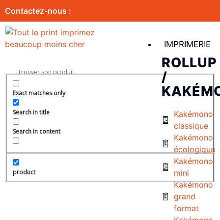
Contactez-nous :
IMPRIMERIE
ROLLUP
/
KAKÉM
Exact matches only
Search in title
Kakémono
classique
Search in content
Kakémono
écologique
Kakémono
product
mini
Kakémono
grand
format
Kakémono