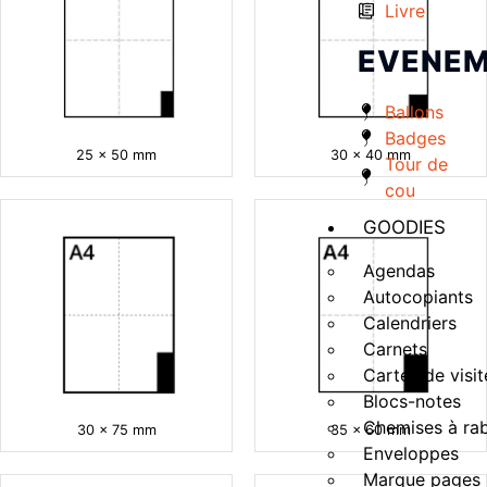
Livre
EVENEM
Ballons
Badges
25 x 50 mm
30 x 40 mm
Tour de
cou
GOODIES
Agendas
Autocopiants
Calendriers
Carnets
Cartes de visit
Blocs-notes
Chemises à ra
30 x 75 mm
35 x 60 mm
Enveloppes
Marque pages