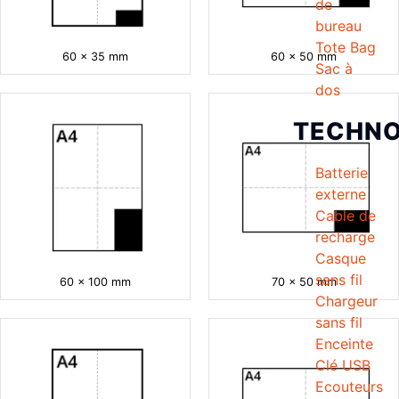
de
bureau
Tote Bag
60 x 35 mm
60 x 50 mm
Sac à
dos
TECHNO
Batterie
externe
Cable de
recharge
Casque
sans fil
60 x 100 mm
70 x 50 mm
Chargeur
sans fil
Enceinte
Clé USB
Ecouteurs