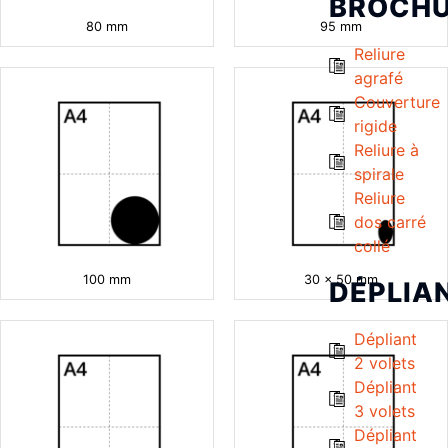
BROCH
80 mm
95 mm
Reliure
agrafé
Couverture
rigide
Reliure à
spirale
Reliure
dos carré
collé
100 mm
30 x 50 mm
DÉPLIA
Dépliant
2 volets
Dépliant
3 volets
Dépliant