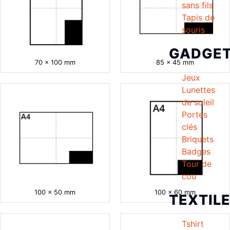
sans fils
Tapis de
souris
GADGE
70 x 100 mm
85 x 45 mm
Jeux
Lunettes
de soleil
Portes
clés
Briquets
Badges
Tour de
cou
100 x 50 mm
100 x 60 mm
TEXTIL
Tshirt