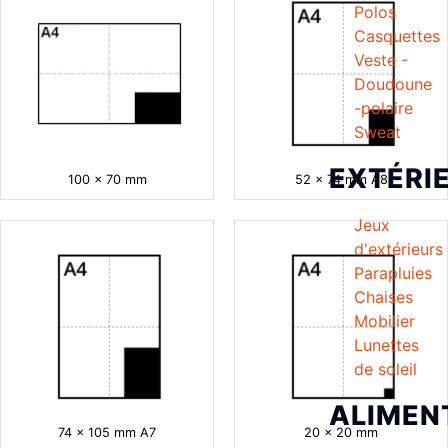
Polos
Casquettes
Veste -
Doudoune
-polaire
Sweat
EXTÉRI
100 x 70 mm
52 x 74 mm A8
Jeux
d'extérieurs
Parapluies
Chaises
Mobilier
Lunettes
de soleil
ALIMEN
74 x 105 mm A7
20 x 20 mm