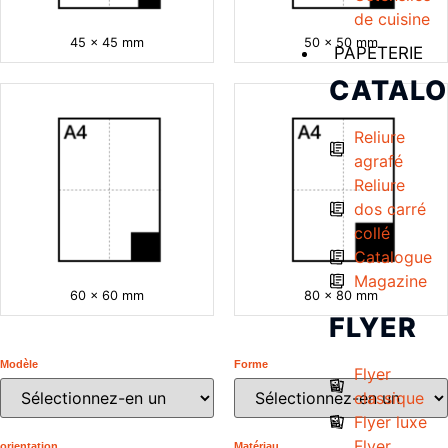
de cuisine
45 x 45 mm
50 x 50 mm
PAPETERIE
CATAL
Reliure
agrafé
Reliure
dos carré
collé
Catalogue
Magazine
60 x 60 mm
80 x 80 mm
FLYER
Modèle
Forme
Flyer
classique
Flyer luxe
Flyer
orientation
Matériau