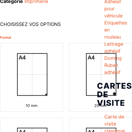
Catégorie
Imprimerie
Adhésif
pour
véhicule
Etiquettes
CHOISISSEZ VOS OPTIONS
en
rouleau
Format
Lettrage
adhésif
Doming
Ruban
adhésif
CARTES
DE
VISITE
10 mm
20 mm
Carte de
visite
classique