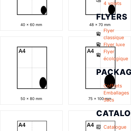
4 volets
FLYERS
40 x 60 mm
48 x 70 mm
Flyer
classique
Flyer luxe
Flyer
écologique
PACKAG
Coffrets
Emballages
50 x 80 mm
75 x 100 mm
Sacs
CATAL
Catalogue