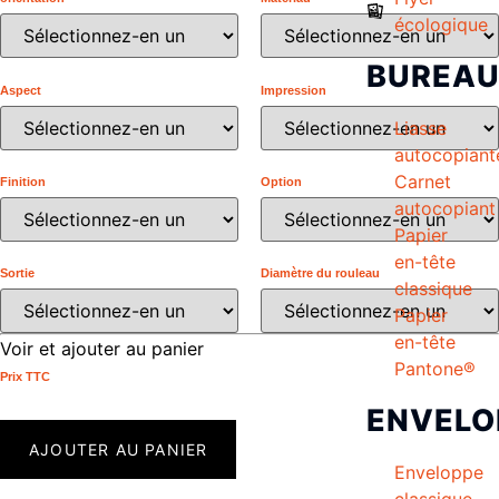
écologique
BUREA
Aspect
Impression
Liasse
autocopiant
Carnet
Finition
Option
autocopiant
Papier
en-tête
Sortie
Diamètre du rouleau
classique
Papier
en-tête
Voir et ajouter au panier
Pantone®
Prix ​​TTC
ENVELO
AJOUTER AU PANIER
Enveloppe
classique