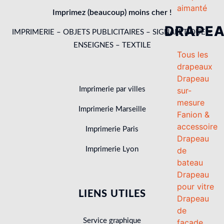
aimanté
Imprimez (beaucoup) moins cher !
DRAPE
IMPRIMERIE – OBJETS PUBLICITAIRES – SIGNALETIQUE –
ENSEIGNES – TEXTILE
Tous les
drapeaux
Drapeau
Imprimerie par villes
sur-
mesure
Imprimerie Marseille
Fanion &
accessoire
Imprimerie Paris
Drapeau
Imprimerie Lyon
de
bateau
Drapeau
pour vitre
LIENS UTILES
Drapeau
de
Service graphique
façade