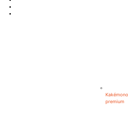
Créé par
Icone Internet
Kakémon
premium