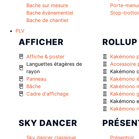
Bache sur mesure
Porte-menu
Bache évènementiel
Stop-trottoi
Bache de chantier
PLV
AFFICHER
ROLLUP
Affiche & poster
Kakémono 
Languettes étagères de
Accessoire
rayon
Kakémono c
Panneau
Kakémono é
Bâche
Kakémono m
Cadre d'affichage
Kakémono g
Kakémono ex
Kakémono r
SKY DANCER
PRÉSEN
Sky dancer classique
Présentoir