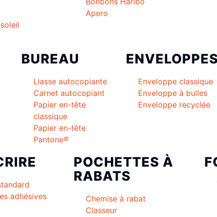
Bonbons Haribo
Apero
soleil
BUREAU
ENVELOPPE
Liasse autocopiante
Enveloppe classique
Carnet autocopiant
Enveloppe à bulles
Papier en-tête
Enveloppe recyclée
classique
Papier en-tête
Pantone®
CRIRE
POCHETTES À
F
RABATS
standard
es adhésives
Chemise à rabat
Classeur