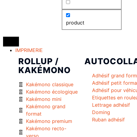
product
IMPRIMERIE
ROLLUP /
AUTOCOLL
KAKÉMONO
Adhésif grand form
Adhésif petit forma
Kakémono classique
Adhésif pour véhic
Kakémono écologique
Etiquettes en roule
Kakémono mini
Lettrage adhésif
Kakémono grand
Doming
format
Ruban adhésif
Kakémono premium
Kakémono recto-
verso