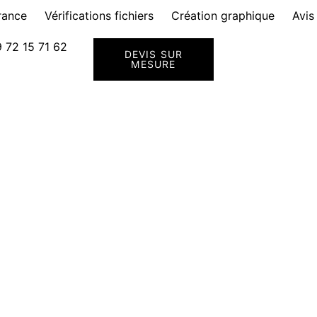
rance
Vérifications fichiers
Création graphique
Avis
 72 15 71 62
DEVIS SUR
MESURE