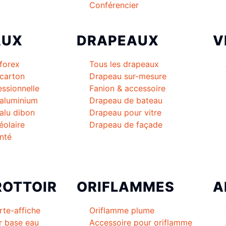
Conférencier
AUX
DRAPEAUX
V
forex
Tous les drapeaux
carton
Drapeau sur-mesure
essionnelle
Fanion & accessoire
 aluminium
Drapeau de bateau
alu dibon
Drapeau pour vitre
éolaire
Drapeau de façade
nté
ROTTOIR
ORIFLAMMES
A
rte-affiche
Oriflamme plume
r base eau
Accessoire pour oriflamme