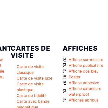
ANT
CARTES DE
AFFICHES
VISITE
at
Affiche sur-mesure
t
Affiche publicitaire
Carte de visite
ule
Affiche dos bleu
classique
au
Poster
Carte de visite luxe
Affiche adhésive
Carte de visite
Affiche extérieure
plastique
waterproof
Carte de fidélité
Affiches abribus
Carte avec bande
magnétique