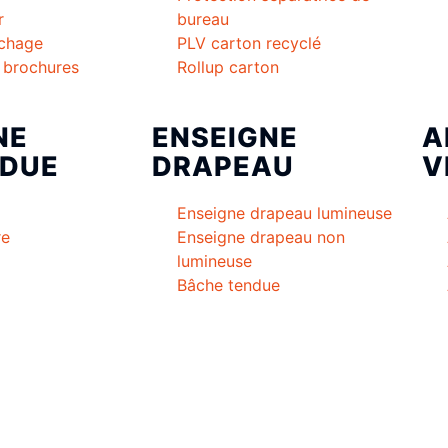
r
bureau
ichage
PLV carton recyclé
à brochures
Rollup carton
NE
ENSEIGNE
A
DUE
DRAPEAU
V
Enseigne drapeau lumineuse
re
Enseigne drapeau non
lumineuse
Bâche tendue