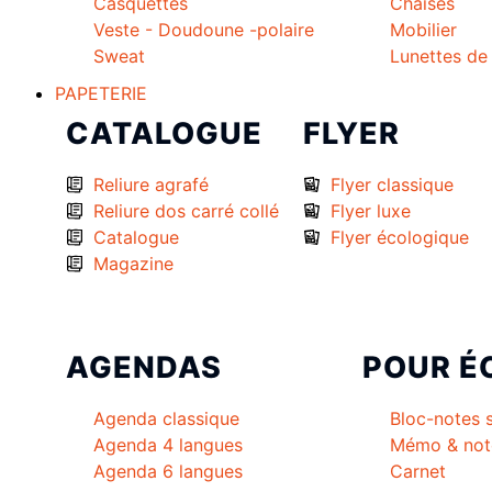
Casquettes
Chaises
Veste - Doudoune -polaire
Mobilier
Sweat
Lunettes de 
PAPETERIE
CATALOGUE
FLYER
Reliure agrafé
Flyer classique
Reliure dos carré collé
Flyer luxe
Catalogue
Flyer écologique
Magazine
AGENDAS
POUR É
Agenda classique
Bloc-notes 
Agenda 4 langues
Mémo & not
Agenda 6 langues
Carnet