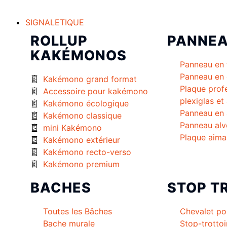
SIGNALETIQUE
ROLLUP
PANNE
KAKÉMONOS
Panneau en 
Panneau en 
Kakémono grand format
Plaque prof
Accessoire pour kakémono
plexiglas et
Kakémono écologique
Panneau en 
Kakémono classique
Panneau alv
mini Kakémono
Plaque aima
Kakémono extérieur
Kakémono recto-verso
Kakémono premium
BACHES
STOP T
Toutes les Bâches
Chevalet po
Bache murale
Stop-trottoi