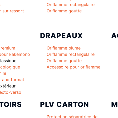
s
Oriflamme rectangulaire
r sur ressort
Oriflamme goutte
DRAPEAUX
A
premium
Oriflamme plume
 pour kakémono
Oriflamme rectangulaire
lassique
Oriflamme goutte
cologique
Accessoire pour oriflamme
ini
rand format
térieur
ecto-verso
TOIRS
PLV CARTON
M
Protection séparatrice de