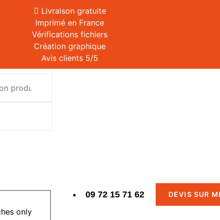
Livraison gratuite
Imprimé en France
Vérifications fichiers
Création graphique
Avis clients 5/5
09 72 15 71 62
DEVIS SUR 
hes only