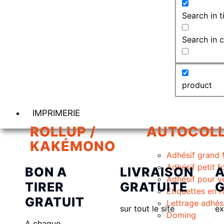
Search in ti
Search in 
product
IMPRIMERIE
ROLLUP /
AUTOCOL
KAKÉMONO
Adhésif grand 
Adhésif petit 
BON A
LIVRAISON
A
Adhésif pour v
TIRER
GRATUITE
G
Etiquettes en 
GRATUIT
Lettrage adhés
sur tout le site
ex
Doming
A chaque