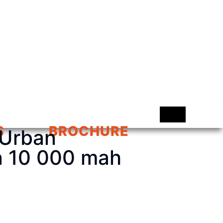
S
BROCHURE
 Urban
n 10 000 mah