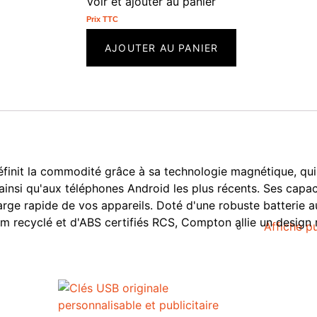
Voir et ajouter au panier
Prix ​​TTC
AJOUTER AU PANIER
init la commodité grâce à sa technologie magnétique, qui 
ainsi qu'aux téléphones Android les plus récents. Ses capa
rge rapide de vos appareils. Doté d'une robuste batterie a
ium recyclé et d'ABS certifiés RCS, Compton allie un design
Affiche pu