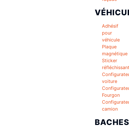
VÉHICU
Adhésif
pour
véhicule
Plaque
magnétique
Sticker
réfléchissan
Configurate
voiture
Configurate
Fourgon
Configurate
camion
BACHE