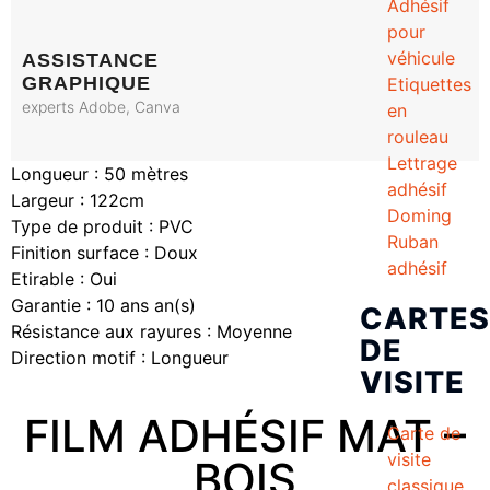
Adhésif
pour
véhicule
ASSISTANCE
GRAPHIQUE
Etiquettes
experts Adobe, Canva
en
rouleau
Lettrage
Longueur :
50 mètres
adhésif
Largeur :
122cm
Doming
Type de produit :
PVC
Ruban
Finition surface :
Doux
adhésif
Etirable :
Oui
Garantie :
10 ans an(s)
CARTES
Résistance aux rayures :
Moyenne
DE
Direction motif :
Longueur
VISITE
FILM ADHÉSIF MAT –
Carte de
visite
BOIS
classique