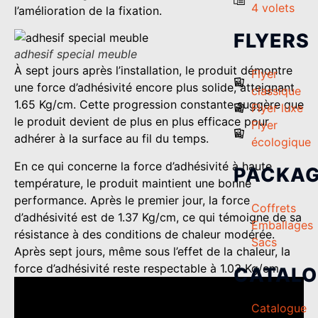
4 volets
l’amélioration de la fixation.
FLYERS
adhesif special meuble
À sept jours après l’installation, le produit démontre
Flyer
une force d’adhésivité encore plus solide, atteignant
classique
1.65 Kg/cm. Cette progression constante suggère que
Flyer luxe
le produit devient de plus en plus efficace pour
Flyer
adhérer à la surface au fil du temps.
écologique
En ce qui concerne la force d’adhésivité à haute
PACKAG
température, le produit maintient une bonne
performance. Après le premier jour, la force
Coffrets
d’adhésivité est de 1.37 Kg/cm, ce qui témoigne de sa
Emballages
résistance à des conditions de chaleur modérée.
Sacs
Après sept jours, même sous l’effet de la chaleur, la
force d’adhésivité reste respectable à 1.03 Kg/cm.
CATAL
Catalogue