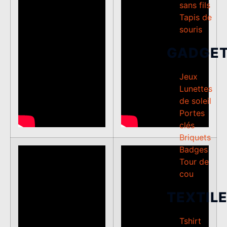
sans fils
Tapis de
souris
GADGE
Jeux
Lunettes
de soleil
Portes
clés
Briquets
Badges
Tour de
cou
TEXTIL
Tshirt