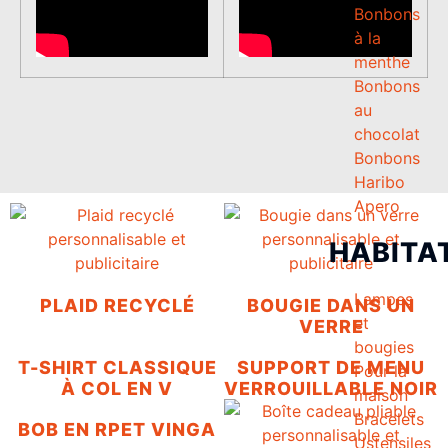
Bonbons
à la
menthe
Bonbons
au
chocolat
Bonbons
Haribo
Apero
HABITA
Lampes
PLAID RECYCLÉ
BOUGIE DANS UN
et
VERRE
bougies
T-SHIRT CLASSIQUE
SUPPORT DE MENU
Pour la
À COL EN V
VERROUILLABLE NOIR
maison
Bracelets
BOB EN RPET VINGA
Ustensiles