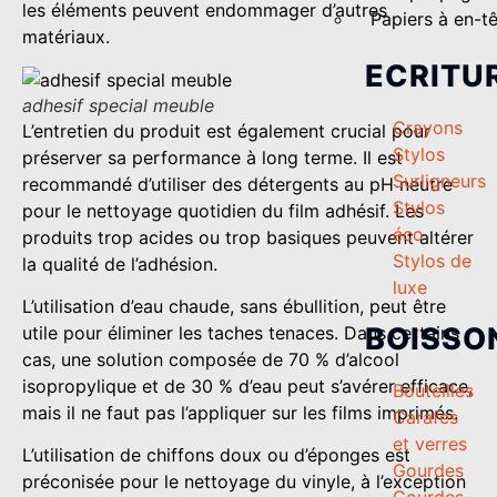
les éléments peuvent endommager d’autres
Papiers à en-t
matériaux.
ECRITU
adhesif special meuble
Crayons
L’entretien du produit est également crucial pour
Stylos
préserver sa performance à long terme. Il est
Surligneurs
recommandé d’utiliser des détergents au pH neutre
Stylos
pour le nettoyage quotidien du film adhésif. Les
éco
produits trop acides ou trop basiques peuvent altérer
Stylos de
la qualité de l’adhésion.
luxe
L’utilisation d’eau chaude, sans ébullition, peut être
BOISSO
utile pour éliminer les taches tenaces. Dans certains
cas, une solution composée de 70 % d’alcool
isopropylique et de 30 % d’eau peut s’avérer efficace,
Bouteilles
mais il ne faut pas l’appliquer sur les films imprimés.
Carafes
et verres
L’utilisation de chiffons doux ou d’éponges est
Gourdes
préconisée pour le nettoyage du vinyle, à l’exception
Gourdes