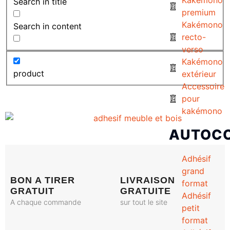
Search in title
premium
Kakémono
Search in content
recto-
verso
Kakémono
product
extérieur
Accessoire
pour
kakémono
AUTOC
Adhésif
grand
BON A TIRER
LIVRAISON
format
GRATUIT
GRATUITE
Adhésif
A chaque commande
sur tout le site
petit
format