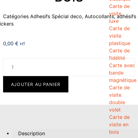
Carte de
visite
Catégories
Adhesifs Spécial deco
,
Autocollants, adhésifs 
luxe
ickers
Carte de
visite
plastique
0,00
€
HT
Carte de
fidélité
Carte avec
bande
magnétique
AJOUTER AU PANIER
Carte de
visite
double
volet
Carte de
visite en
bois
Description