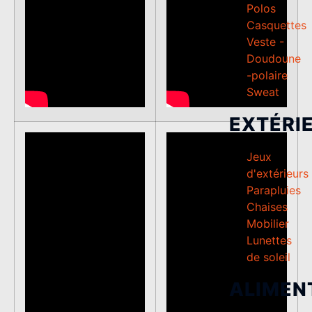
Polos
Casquettes
Veste -
Doudoune
-polaire
Sweat
EXTÉRI
Jeux
d'extérieurs
Parapluies
Chaises
Mobilier
Lunettes
de soleil
ALIMEN