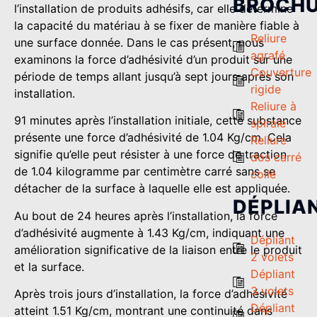
BROCH
l’installation de produits adhésifs, car elle détermine
la capacité du matériau à se fixer de manière fiable à
Reliure
une surface donnée. Dans le cas présent, nous
agrafé
examinons la force d’adhésivité d’un produit sur une
Couverture
période de temps allant jusqu’à sept jours après son
rigide
installation.
Reliure à
91 minutes après l’installation initiale, cette substance
spirale
présente une force d’adhésivité de 1.04 Kg/cm. Cela
Reliure
signifie qu’elle peut résister à une force de traction
dos carré
de 1.04 kilogramme par centimètre carré sans se
collé
détacher de la surface à laquelle elle est appliquée.
DÉPLIA
Au bout de 24 heures après l’installation, la force
d’adhésivité augmente à 1.43 Kg/cm, indiquant une
Dépliant
amélioration significative de la liaison entre le produit
2 volets
et la surface.
Dépliant
3 volets
Après trois jours d’installation, la force d’adhésivité
Dépliant
atteint 1.51 Kg/cm, montrant une continuité dans