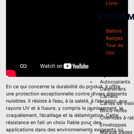
Livre
EVENEM
Ballons
Badges
Tour de
cou
GOODIES
Agendas
Autocopiants
En ce qui concerne la durabilité du produit, il offre
Calendriers
une protection exceptionnelle contre divers éléments
Carnets
nuisibles. Il résiste à l’eau, à la saleté, à l’abrasion, aux
Cartes de visit
rayons UV et à l’usure, y compris le jaunissement, le
Blocs-notes
craquèlement, l’écaillage et la délamination. Cette
Chemises à ra
résistance en fait un choix fiable pour des
Enveloppes
applications dans des environnements exigeants où
Marque pages