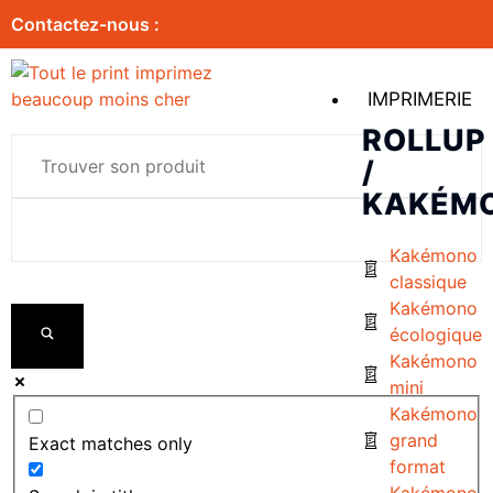
Contactez-nous :
IMPRIMERIE
ROLLUP
/
KAKÉM
Kakémono
classique
Kakémono
écologique
Kakémono
mini
Kakémono
grand
Exact matches only
format
Kakémono