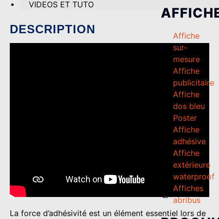
VIDEOS ET TUTO
AFFICH
DESCRIPTION
Affiche
sur-
mesure
Affiche
publicitaire
Affiche
dos bleu
Poster
Affiche
adhésive
Affiche
extérieure
waterproof
Affiches
abribus
La force d’adhésivité est un élément essentiel lors de