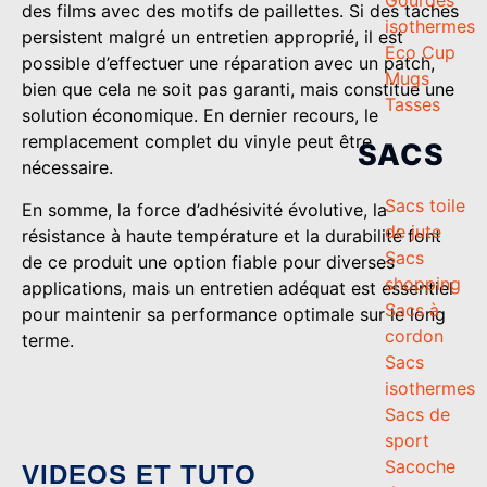
des films avec des motifs de paillettes. Si des taches
isothermes
persistent malgré un entretien approprié, il est
Eco Cup
possible d’effectuer une réparation avec un patch,
Mugs
bien que cela ne soit pas garanti, mais constitue une
Tasses
solution économique. En dernier recours, le
remplacement complet du vinyle peut être
SACS
nécessaire.
Sacs toile
En somme, la force d’adhésivité évolutive, la
de jute
résistance à haute température et la durabilité font
Sacs
de ce produit une option fiable pour diverses
shopping
applications, mais un entretien adéquat est essentiel
Sacs à
pour maintenir sa performance optimale sur le long
cordon
terme.
Sacs
isothermes
Sacs de
sport
Sacoche
VIDEOS ET TUTO