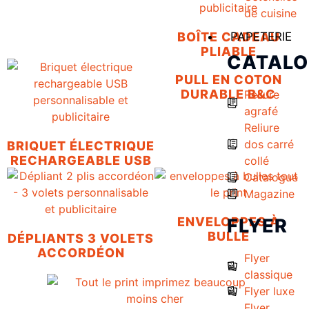
de cuisine
PAPETERIE
BOÎTE CADEAU
PLIABLE
CATAL
PULL EN COTON
DURABLE B&C
Reliure
agrafé
Reliure
dos carré
BRIQUET ÉLECTRIQUE
RECHARGEABLE USB
collé
Catalogue
Magazine
FLYER
ENVELOPPES À
BULLE
DÉPLIANTS 3 VOLETS
ACCORDÉON
Flyer
classique
Flyer luxe
Flyer