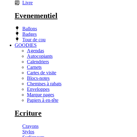
Livre
Evenementiel
Ballons
Badges
Tour de cou
GOODIES
Agendas
Autocopiants
Calendriers
Carnets
Cartes de visite
Blocs-notes
Chemises à rabats
Enveloppes
Marque pages
Papiers à en-tête
Ecriture
Crayons
Stylos