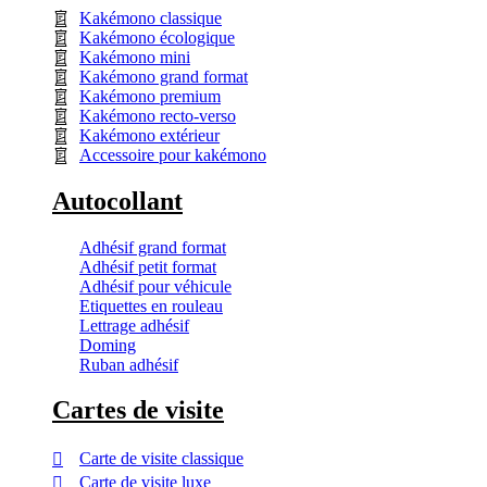
Kakémono classique
Kakémono écologique
Kakémono mini
Kakémono grand format
Kakémono premium
Kakémono recto-verso
Kakémono extérieur
Accessoire pour kakémono
Autocollant
Adhésif grand format
Adhésif petit format
Adhésif pour véhicule
Etiquettes en rouleau
Lettrage adhésif
Doming
Ruban adhésif
Cartes de visite
Carte de visite classique
Carte de visite luxe