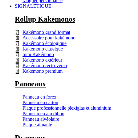
Magnet personnalisé
SIGNALETIQUE
Rollup Kakémonos
Kakémono grand format
Accessoire pour kakémono
Kakémono écologique
Kakémono classique
mini Kakémono
Kakémono extérieur
Kakémono recto-verso
Kakémono premium
Panneaux
Panneau en forex
Panneau en carton
Plaque professionnelle plexiglas et aluminium
Panneau en alu dibon
Panneau alvéolaire
Plaque aimanté
Drapeaux