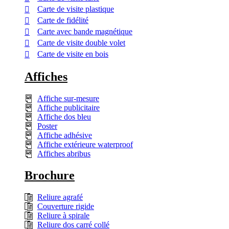
Carte de visite plastique
Carte de fidélité
Carte avec bande magnétique
Carte de visite double volet
Carte de visite en bois
Affiches
Affiche sur-mesure
Affiche publicitaire
Affiche dos bleu
Poster
Affiche adhésive
Affiche extérieure waterproof
Affiches abribus
Brochure
Reliure agrafé
Couverture rigide
Reliure à spirale
Reliure dos carré collé