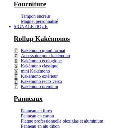
Fourniture
Tampon encreur
Magnet personnalisé
SIGNALETIQUE
Rollup Kakémonos
Kakémono grand format
Accessoire pour kakémono
Kakémono écologique
Kakémono classique
mini Kakémono
Kakémono extérieur
Kakémono recto-verso
Kakémono premium
Panneaux
Panneau en forex
Panneau en carton
Plaque professionnelle plexiglas et aluminium
Panneau en alu dibon