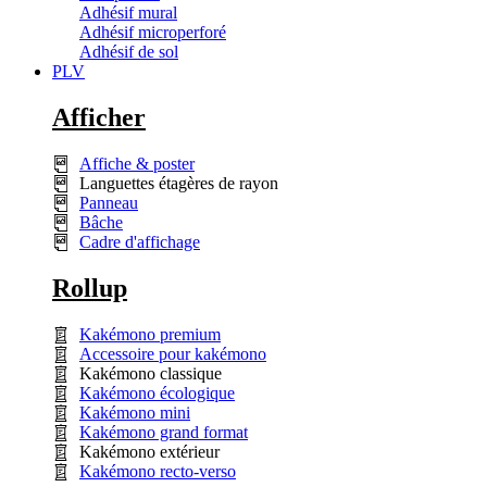
Adhésif mural
Adhésif microperforé
Adhésif de sol
PLV
Afficher
Affiche & poster
Languettes étagères de rayon
Panneau
Bâche
Cadre d'affichage
Rollup
Kakémono premium
Accessoire pour kakémono
Kakémono classique
Kakémono écologique
Kakémono mini
Kakémono grand format
Kakémono extérieur
Kakémono recto-verso