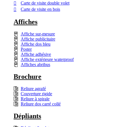
Carte de visite double volet
Carte de visite en bois
Affiches
Affiche sur-mesure
Affiche publicitaire
Affiche dos bleu
Poster
Affiche adhésive
Affiche extérieure waterproof
Affiches abribus
Brochure
Reliure agrafé
Couverture rigide
Reliure à spirale
Reliure dos carré collé
Dépliants