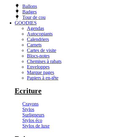
Ballons
Badges
Tour de cou
GOODIES
Agendas
Autocopiants
Calendriers
Carnets
Cartes de visite
Blocs-notes
Chemises à rabats
Enveloppes
Marque pages
Papiers à en-tête
Ecriture
Crayons
Stylos
Surligneurs
Stylos éco
Stylos de luxe