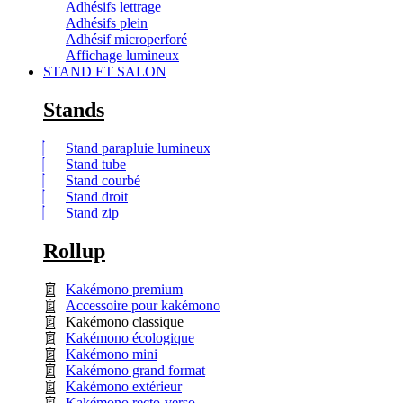
Adhésifs lettrage
Adhésifs plein
Adhésif microperforé
Affichage lumineux
STAND ET SALON
Stands
Stand parapluie lumineux
Stand tube
Stand courbé
Stand droit
Stand zip
Rollup
Kakémono premium
Accessoire pour kakémono
Kakémono classique
Kakémono écologique
Kakémono mini
Kakémono grand format
Kakémono extérieur
Kakémono recto-verso