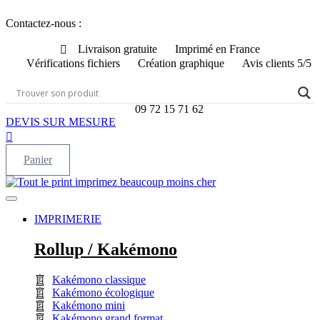
Aller
Contactez-nous :
au
contenu
Livraison gratuite
Imprimé en France
Vérifications fichiers
Création graphique
Avis clients 5/5
09 72 15 71 62
DEVIS SUR MESURE
Panier
IMPRIMERIE
Rollup / Kakémono
Kakémono classique
Kakémono écologique
Kakémono mini
Kakémono grand format