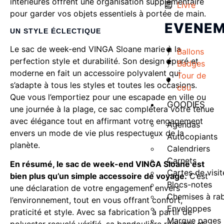
intérieures offrent une organisation supplémentaire
Livre
pour garder vos objets essentiels à portée de main.
EVENEM
UN STYLE ÉCLECTIQUE
Le sac de week-end VINGA Sloane marie à la
Ballons
perfection style et durabilité. Son design épuré et
Badges
moderne en fait un accessoire polyvalent qui
Tour de
s’adapte à tous les styles et toutes les occasions.
cou
Que vous l’emportiez pour une escapade en ville ou
GOODIES
une journée à la plage, ce sac complétera votre tenue
avec élégance tout en affirmant votre engagement
Agendas
envers un mode de vie plus respectueux de la
Autocopiants
planète.
Calendriers
Carnets
En résumé, le sac de week-end VINGA Sloane est
Cartes de visit
bien plus qu’un simple accessoire de voyage.
C’est
Blocs-notes
une déclaration de votre engagement envers
Chemises à ra
l’environnement, tout en vous offrant confort,
Enveloppes
praticité et style. Avec sa fabrication à partir de
Marque pages
polyester recyclé vérifié, sa bandoulière réglable et