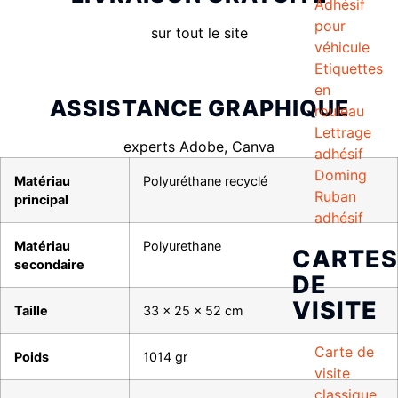
Adhésif
pour
sur tout le site
véhicule
Etiquettes
en
ASSISTANCE GRAPHIQUE
rouleau
Lettrage
experts Adobe, Canva
adhésif
Doming
Matériau
Polyuréthane recyclé
Ruban
principal
adhésif
Matériau
Polyurethane
CARTES
secondaire
DE
VISITE
Taille
33 x 25 x 52 cm
Carte de
Poids
1014 gr
visite
classique