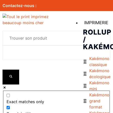
Contactez-nous :
IMPRIMERIE
ROLLUP
/
KAKÉM
Kakémono
classique
Kakémono
écologique
Kakémono
mini
Kakémono
grand
Exact matches only
format
Kakémono