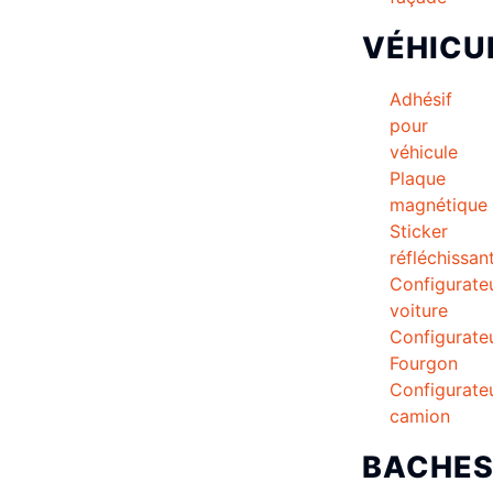
VÉHICU
Adhésif
pour
véhicule
Plaque
magnétique
Sticker
réfléchissan
Configurate
voiture
Configurate
Fourgon
Configurate
camion
BACHE