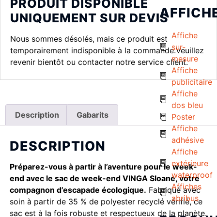
PRODUIT DISPONIBLE
AFFICH
UNIQUEMENT SUR DEVIS
Affiche
Nous sommes désolés, mais ce produit est
sur-
temporairement indisponible à la commande.Veuillez
mesure
revenir bientôt ou contacter notre service client.
Affiche
publicitaire
Affiche
dos bleu
Description
Gabarits
Poster
Affiche
adhésive
DESCRIPTION
Affiche
extérieure
Préparez-vous à partir à l’aventure pour le week-
waterproof
end avec le sac de week-end VINGA Sloane, votre
Affiches
compagnon d’escapade écologique.
Fabriqué avec
abribus
soin à partir de 35 % de polyester recyclé vérifié, ce
sac est à la fois robuste et respectueux de la planète.