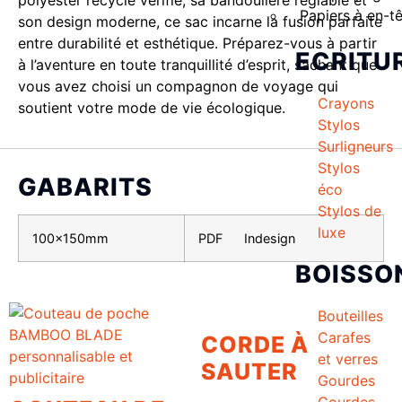
Papiers à en-t
son design moderne, ce sac incarne la fusion parfaite
entre durabilité et esthétique. Préparez-vous à partir
ECRITU
à l’aventure en toute tranquillité d’esprit, sachant que
vous avez choisi un compagnon de voyage qui
Crayons
soutient votre mode de vie écologique.
Stylos
Surligneurs
Stylos
GABARITS
éco
Stylos de
luxe
100x150mm
PDF
Indesign
BOISSO
Bouteilles
Carafes
CORDE À
et verres
SAUTER
Gourdes
Gourdes