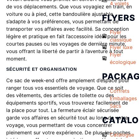
4 volets
de vos déplacements. Que vous voyagiez en train, en
voiture ou à pied, cette bandoulière ajustable
FLYERS
s’adapte à vos préférences, vous permettant de
transporter vos affaires avec facilité. Sa conception
Flyer
légère et pratique en fait l’accessoire idéal pour les
classique
courtes pauses ou les voyages de dernière minute,
Flyer luxe
vous offrant la liberté de partir à l’aventure à tout
Flyer
moment.
écologique
SÉCURITÉ ET ORGANISATION
PACKAG
Ce sac de week-end offre amplement d’espace pour
ranger tous vos essentiels de voyage. Que ce soit
Coffrets
des vêtements, des articles de toilette ou des
Emballages
équipements sportifs, vous trouverez facilement de
Sacs
la place pour tout. La fermeture éclair sécurisée
garde vos affaires en sécurité tout au long de votre
CATAL
voyage, vous permettant de vous concentrer
pleinement sur votre expérience. De plus, les poches
Catalogue