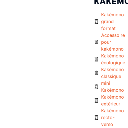
KAKÉM
Kakémono
grand
format
Accessoire
pour
kakémono
Kakémono
écologique
Kakémono
classique
mini
Kakémono
Kakémono
extérieur
Kakémono
recto-
verso