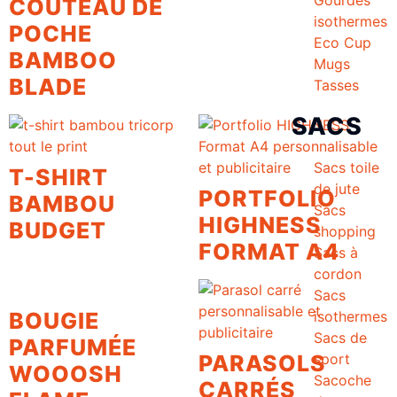
COUTEAU DE
isothermes
POCHE
Eco Cup
BAMBOO
Mugs
BLADE
Tasses
SACS
Sacs toile
T-SHIRT
de jute
PORTFOLIO
BAMBOU
Sacs
HIGHNESS
BUDGET
shopping
FORMAT A4
Sacs à
cordon
Sacs
isothermes
BOUGIE
Sacs de
PARFUMÉE
sport
PARASOLS
WOOOSH
Sacoche
CARRÉS