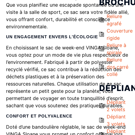
BROCH
Que vous planifiez une escapade spontanée ou une
visite à la salle de sport, ce sac sera votre fidèle allié,
Reliure
vous offrant confort, durabilité et conscience
agrafé
environnementale.
Couverture
UN ENGAGEMENT ENVERS L’ÉCOLOGIE
rigide
Reliure à
En choisissant le sac de week-end VINGA Sloane,
spirale
vous optez pour un mode de vie plus respectueux de
Reliure
l’environnement. Fabriqué à partir de polyester
dos carré
recyclé vérifié, ce sac contribue à la réduction des
collé
déchets plastiques et à la préservation des
ressources naturelles. Chaque utilisation de ce sac
DÉPLIA
représente un petit geste pour la planète, vous
permettant de voyager en toute tranquillité d’esprit,
Dépliant
sachant que vous soutenez des pratiques durables.
2 volets
CONFORT ET POLYVALENCE
Dépliant
3 volets
Doté d’une bandoulière réglable, le sac de week-end
Dépliant
VINGA Sloane vous promet un confort optimal lors