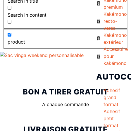
Search in title
premium
Kakémono
Search in content
recto-
verso
Kakémono
product
extérieur
Accessoire
pour
kakémono
AUTOC
BON A TIRER GRATUIT
Adhésif
grand
A chaque commande
format
Adhésif
petit
format
LIVRAISON GRATUITE