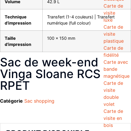
Volume
42.9 L
Carte de
visite
Technique
Transfert (1-4 couleurs) | Transfert
luxe
d’impression
numérique (full colour)
Carte de
visite
Taille
100 x 150 mm
plastique
d’impression
Carte de
fidélité
Sac de week-end
Carte avec
bande
Vinga Sloane RCS
magnétique
RPET
Carte de
visite
double
Catégorie
Sac shopping
volet
Carte de
visite en
bois