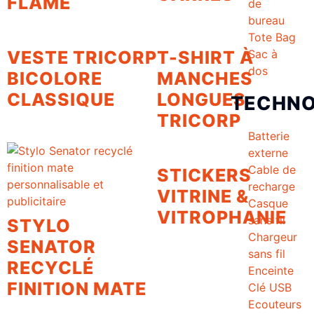
FLAME
de
bureau
Tote Bag
Sac à
VESTE TRICORP
T-SHIRT À
dos
BICOLORE
MANCHES
CLASSIQUE
LONGUES
TECHNO
TRICORP
Batterie
externe
Cable de
STICKERS
recharge
VITRINE &
Casque
VITROPHANIE
sans fil
STYLO
Chargeur
SENATOR
sans fil
RECYCLÉ
Enceinte
FINITION MATE
Clé USB
Ecouteurs