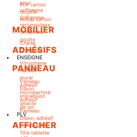
pour
PLV carton
oriflamme
recyclé
Oriflamme
Rollup carton
rectangulaire
MOBILIER
Oriflamme
goutte
Chaise
ADHÉSIFS
Comptoir
ENSEIGNE
Vitrophanie
PANNEAU
Adhésif
mural
Panneau
Adhésif
Dibon,
microperforé
impression
Adhésif
directe
de sol
Panneau
PLV
Dibon, adhésif
AFFICHER
contrecollé
Tôle tablette