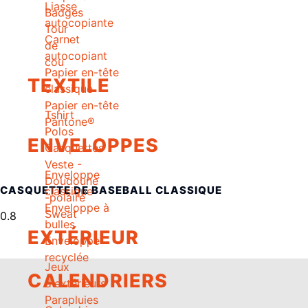
Liasse
Badges
autocopiante
Tour
Carnet
de
autocopiant
cou
Papier en-tête
TEXTILE
classique
Papier en-tête
Tshirt
Pantone®
Polos
ENVELOPPES
Casquettes
Veste -
Enveloppe
Doudoune
CASQUETTE DE BASEBALL CLASSIQUE
classique
-polaire
Enveloppe à
Sweat
bulles
EXTÉRIEUR
Enveloppe
recyclée
Jeux
CALENDRIERS
d'extérieurs
Parapluies