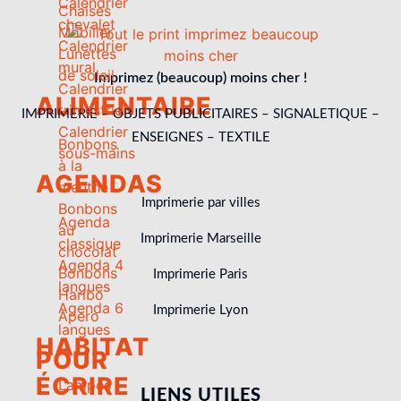
Calendrier
Chaises
chevalet
Mobilier
Calendrier
Lunettes
mural
de soleil
Imprimez (beaucoup) moins cher !
Calendrier
ALIMENTAIRE
trimestriel
IMPRIMERIE – OBJETS PUBLICITAIRES – SIGNALETIQUE –
Calendrier
ENSEIGNES – TEXTILE
Bonbons
sous-mains
à la
AGENDAS
menthe
Imprimerie par villes
Bonbons
Agenda
au
Imprimerie Marseille
classique
chocolat
Agenda 4
Bonbons
Imprimerie Paris
langues
Haribo
Agenda 6
Imprimerie Lyon
Apero
langues
HABITAT
POUR
ÉCRIRE
Lampes
LIENS UTILES