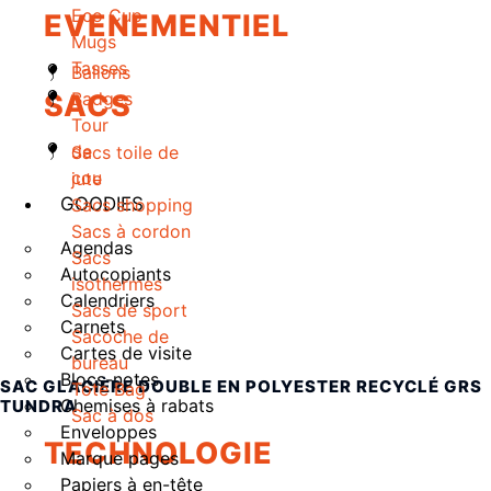
Eco Cup
EVENEMENTIEL
Mugs
Tasses
Ballons
SACS
Badges
Tour
de
Sacs toile de
cou
jute
GOODIES
Sacs shopping
Sacs à cordon
Agendas
Sacs
Autocopiants
isothermes
Calendriers
Sacs de sport
Carnets
Sacoche de
Cartes de visite
bureau
Blocs-notes
SAC GLACIÈRE DOUBLE EN POLYESTER RECYCLÉ GRS
Tote Bag
Chemises à rabats
TUNDRA
Sac à dos
Enveloppes
TECHNOLOGIE
Marque pages
Papiers à en-tête