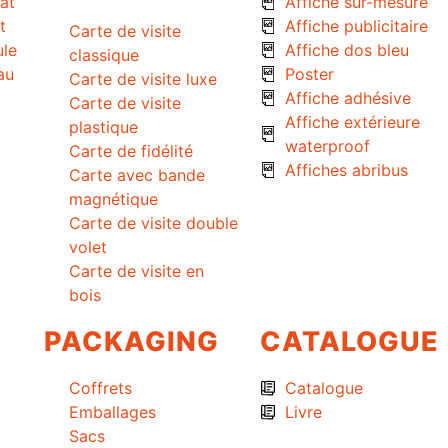
at
Affiche sur-mesure
t
Affiche publicitaire
Carte de visite
ule
Affiche dos bleu
classique
au
Poster
Carte de visite luxe
Affiche adhésive
Carte de visite
Affiche extérieure
plastique
waterproof
Carte de fidélité
Affiches abribus
Carte avec bande
magnétique
Carte de visite double
volet
Carte de visite en
bois
PACKAGING
CATALOGUE
Coffrets
Catalogue
Emballages
Livre
Sacs