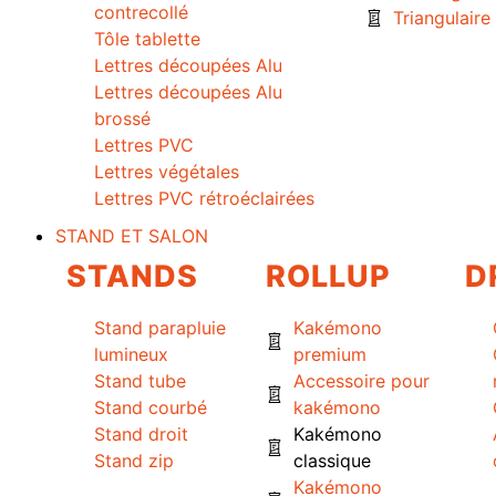
contrecollé
Triangulaire
Tôle tablette
Lettres découpées Alu
Lettres découpées Alu
brossé
Lettres PVC
Lettres végétales
Lettres PVC rétroéclairées
STAND ET SALON
STANDS
ROLLUP
D
Stand parapluie
Kakémono
lumineux
premium
Stand tube
Accessoire pour
Stand courbé
kakémono
Stand droit
Kakémono
Stand zip
classique
Kakémono