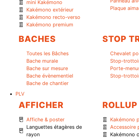
Panneau alv
mini Kakémono
Plaque aima
Kakémono extérieur
Kakémono recto-verso
Kakémono premium
BACHES
STOP T
Toutes les Bâches
Chevalet po
Bache murale
Stop-trottoi
Bache sur mesure
Porte-menu
Bache évènementiel
Stop-trottoi
Bache de chantier
PLV
AFFICHER
ROLLUP
Affiche & poster
Kakémono 
Languettes étagères de
Accessoire
rayon
Kakémono c