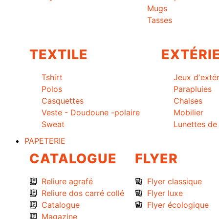
Mugs
Tasses
TEXTILE
EXTÉRI
Tshirt
Jeux d'extér
Polos
Parapluies
Casquettes
Chaises
Veste - Doudoune -polaire
Mobilier
Sweat
Lunettes de 
PAPETERIE
CATALOGUE
FLYER
Reliure agrafé
Flyer classique
Reliure dos carré collé
Flyer luxe
Catalogue
Flyer écologique
Magazine