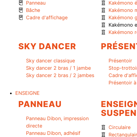
Panneau
Kakémono é
Bâche
Kakémono m
Cadre d'affichage
Kakémono g
Kakémono ex
Kakémono r
SKY DANCER
PRÉSEN
Sky dancer classique
Présentoir
Sky dancer 2 bras / 1 jambe
Stop-trottoi
Sky dancer 2 bras / 2 jambes
Cadre d'aff
Présentoir 
ENSEIGNE
PANNEAU
ENSEIG
SUSPEN
Panneau Dibon, impression
directe
Circulaire
Panneau Dibon, adhésif
Rectangulai