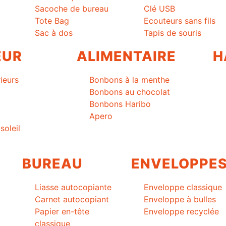
Sacoche de bureau
Clé USB
Tote Bag
Ecouteurs sans fils
Sac à dos
Tapis de souris
EUR
ALIMENTAIRE
H
ieurs
Bonbons à la menthe
Bonbons au chocolat
Bonbons Haribo
Apero
soleil
BUREAU
ENVELOPPE
Liasse autocopiante
Enveloppe classique
Carnet autocopiant
Enveloppe à bulles
Papier en-tête
Enveloppe recyclée
classique