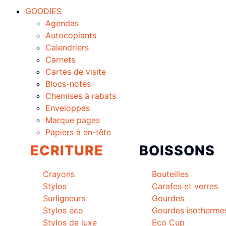
GOODIES
Agendas
Autocopiants
Calendriers
Carnets
Cartes de visite
Blocs-notes
Chemises à rabats
Enveloppes
Marque pages
Papiers à en-tête
ECRITURE
BOISSONS
Crayons
Bouteilles
Stylos
Carafes et verres
Surligneurs
Gourdes
Stylos éco
Gourdes isotherme
Stylos de luxe
Eco Cup