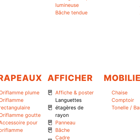
lumineuse
Bâche tendue
RAPEAUX
AFFICHER
MOBILI
Oriflamme plume
Affiche & poster
Chaise
Oriflamme
Languettes
Comptoir
rectangulaire
étagères de
Tonelle / B
Oriflamme goutte
rayon
Accessoire pour
Panneau
oriflamme
Bâche
Cadre