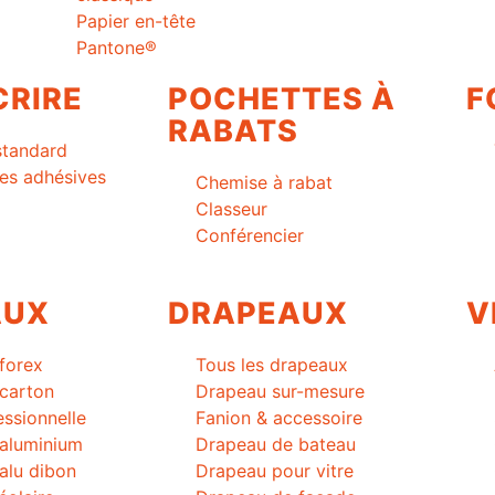
Papier en-tête
Pantone®
CRIRE
POCHETTES À
F
RABATS
standard
es adhésives
Chemise à rabat
Classeur
Conférencier
AUX
DRAPEAUX
V
forex
Tous les drapeaux
carton
Drapeau sur-mesure
essionnelle
Fanion & accessoire
 aluminium
Drapeau de bateau
alu dibon
Drapeau pour vitre