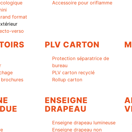
cologique
Accessoire pour oriflamme
ini
rand format
térieur
ecto-verso
TOIRS
PLV CARTON
M
Protection séparatrice de
r
bureau
ichage
PLV carton recyclé
à brochures
Rollup carton
NE
ENSEIGNE
A
DUE
DRAPEAU
V
Enseigne drapeau lumineuse
re
Enseigne drapeau non