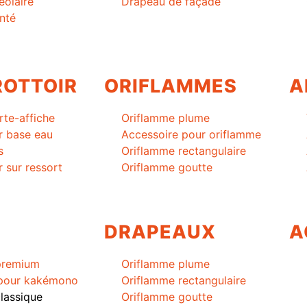
éolaire
Drapeau de façade
nté
ROTTOIR
ORIFLAMMES
A
rte-affiche
Oriflamme plume
r base eau
Accessoire pour oriflamme
s
Oriflamme rectangulaire
r sur ressort
Oriflamme goutte
DRAPEAUX
A
premium
Oriflamme plume
 pour kakémono
Oriflamme rectangulaire
lassique
Oriflamme goutte