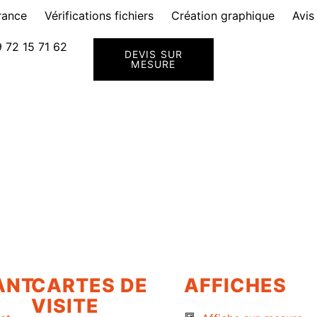
rance
Vérifications fichiers
Création graphique
Avis
 72 15 71 62
DEVIS SUR
MESURE
ANT
CARTES DE
AFFICHES
VISITE