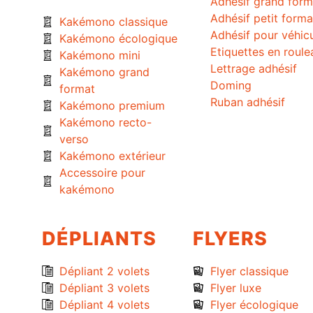
Adhésif grand form
Adhésif petit forma
Kakémono classique
Adhésif pour véhic
Kakémono écologique
Etiquettes en roule
Kakémono mini
Lettrage adhésif
Kakémono grand
Doming
format
Ruban adhésif
Kakémono premium
Kakémono recto-
verso
Kakémono extérieur
Accessoire pour
kakémono
DÉPLIANTS
FLYERS
Dépliant 2 volets
Flyer classique
Dépliant 3 volets
Flyer luxe
Dépliant 4 volets
Flyer écologique