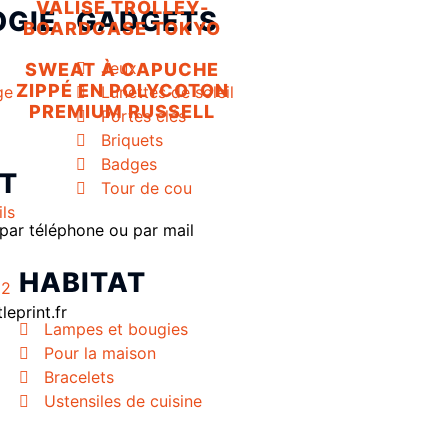
VALISE TROLLEY-
GIE
GADGETS
BOARDCASE TOKYO
Jeux
SWEAT À CAPUCHE
ZIPPÉ EN POLYCOTON
ge
Lunettes de soleil
PREMIUM RUSSELL
Portes clés
l
Briquets
Badges
T
Tour de cou
ils
par téléphone ou par mail
HABITAT
62
eprint.fr
Lampes et bougies
Pour la maison
Bracelets
Ustensiles de cuisine