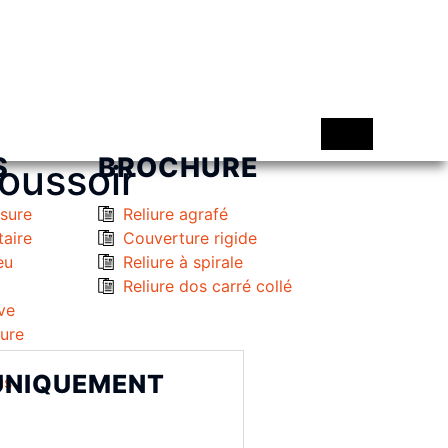
S
BROCHURE
oussoir
esure
Reliure agrafé
taire
Couverture rigide
eu
Reliure à spirale
Reliure dos carré collé
ve
eure
 UNIQUEMENT
us