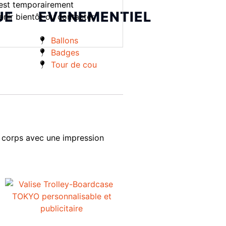
est temporairement
UE
EVENEMENTIEL
enir bientôt ou contacter
Ballons
Badges
Tour de cou
e corps avec une impression