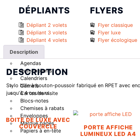
DÉPLIANTS
FLYERS
Dépliant 2 volets
Flyer classique
Dépliant 3 volets
Flyer luxe
Dépliant 4 volets
Flyer écologique
GOODIES
Description
Agendas
DESCRIPTION
Autocopiants
Calendriers
Stylo bille à bouton-poussoir fabriqué en RPET avec enc
Carnets
jusqu'à 4 couleurs.
Cartes de visite
Blocs-notes
Chemises à rabats
Enveloppes
BOITE DE LUXE AVEC
Marque pages
COUVERCLE
PORTE AFFICHE
Papiers à en-tête
LUMINEUX LED A4