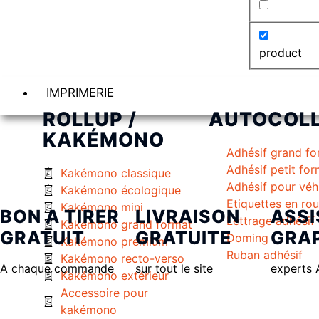
product
IMPRIMERIE
ROLLUP /
AUTOCOL
KAKÉMONO
Adhésif grand fo
Adhésif petit fo
Kakémono classique
Adhésif pour véh
Kakémono écologique
Etiquettes en ro
Kakémono mini
BON A TIRER
LIVRAISON
ASS
Lettrage adhésif
Kakémono grand format
GRATUIT
GRATUITE
GRA
Doming
Kakémono premium
Ruban adhésif
Kakémono recto-verso
A chaque commande
sur tout le site
experts 
Kakémono extérieur
Accessoire pour
kakémono