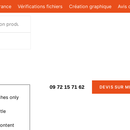
rance
Vérifications fichiers
Création graphique
Avis 
09 72 15 71 62
DEVIS SUR 
hes only
tle
content