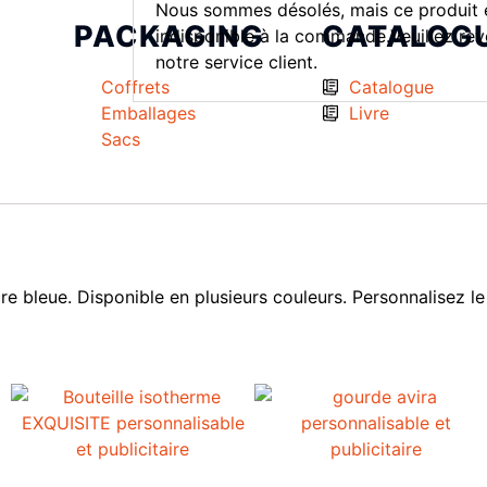
Nous sommes désolés, mais ce produit 
PACKAGING
CATALOG
indisponible à la commande.Veuillez rev
notre service client.
Coffrets
Catalogue
Emballages
Livre
Sacs
re bleue. Disponible en plusieurs couleurs. Personnalisez l