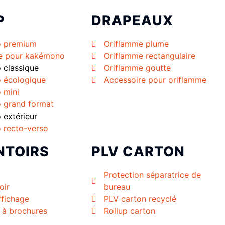
P
DRAPEAUX
 premium
Oriflamme plume
e pour kakémono
Oriflamme rectangulaire
classique
Oriflamme goutte
 écologique
Accessoire pour oriflamme
 mini
 grand format
extérieur
 recto-verso
NTOIRS
PLV CARTON
Protection séparatrice de
oir
bureau
ffichage
PLV carton recyclé
r à brochures
Rollup carton