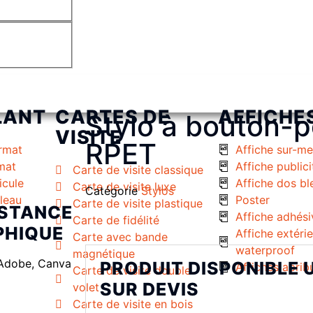
LANT
CARTES DE
AFFICHE
Stylo à bouton-p
VISITE
RPET
rmat
Affiche sur-m
rmat
Affiche publici
Carte de visite classique
icule
Affiche dos bl
Carte de visite luxe
Catégorie
Stylos
uleau
Poster
Carte de visite plastique
ISTANCE
Affiche adhési
Carte de fidélité
PHIQUE
Affiche extéri
Carte avec bande
waterproof
magnétique
Adobe, Canva
PRODUIT DISPONIBLE
Affiches abrib
Carte de visite double
SUR DEVIS
volet
Carte de visite en bois