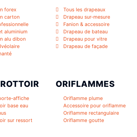
n forex
Tous les drapeaux
n carton
Drapeau sur-mesure
fessionnelle
Fanion & accessoire
et aluminium
Drapeau de bateau
n alu dibon
Drapeau pour vitre
lvéolaire
Drapeau de façade
manté
TROTTOIR
ORIFLAMMES
porte-affiche
Oriflamme plume
oir base eau
Accessoire pour oriflamme
nus
Oriflamme rectangulaire
oir sur ressort
Oriflamme goutte