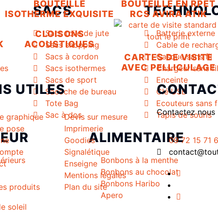
BOUTEILLE
BOUTEILLE EN RPET
SACS
TECHNOLO
ISOTHERME EXQUISITE
RCS AVIRA ATIK
Sacs toile de jute
Batterie externe
CLOISONS
K
ACOUSTIQUES
Sacs shopping
Cable de rechar
Sacs à cordon
Casque sans fil
CARTES DE VISITE
AVEC PELLICULAGE
mes
Sacs isothermes
Chargeur sans fi
Sacs de sport
Enceinte
NS UTILES
CONTAC
Sacoche de bureau
Clé USB
Tote Bag
Ecouteurs sans f
Contactez nous 
Sac à dos
Tapis de souris
ce graphique
Devis sur mesure
ce pose
Imprimerie
IEUR
ALIMENTAIRE
gne
Goodies
09 72 15 71 
ompte
Signalétique
contact@toutl
érieurs
Bonbons à la menthe
ct
Enseigne
Bonbons au chocolat
Mentions légales
Bonbons Haribo
es produits
Plan du site
Apero
e soleil