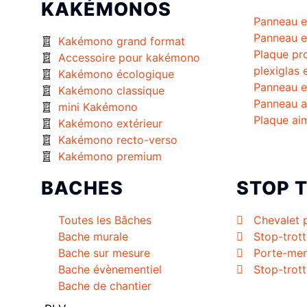
KAKÉMONOS
Panneau e
Panneau e
Kakémono grand format
Plaque pro
Accessoire pour kakémono
plexiglas 
Kakémono écologique
Panneau e
Kakémono classique
Panneau a
mini Kakémono
Plaque ai
Kakémono extérieur
Kakémono recto-verso
Kakémono premium
BACHES
STOP 
Toutes les Bâches
Chevalet 
Bache murale
Stop-trott
Bache sur mesure
Porte-me
Bache évènementiel
Stop-trott
Bache de chantier