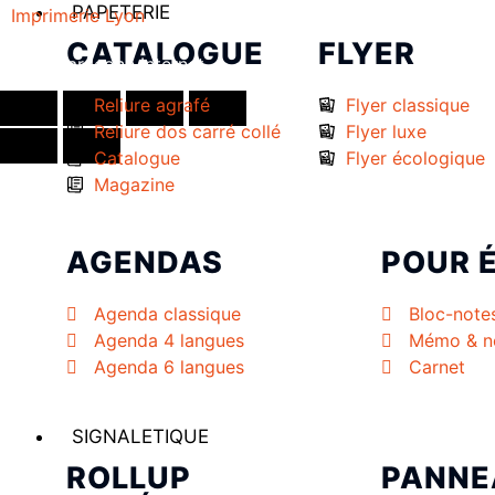
PAPETERIE
Imprimerie Lyon
CATALOGUE
FLYER
Créé par
Icone Internet
Reliure agrafé
Flyer classique
Reliure dos carré collé
Flyer luxe
Catalogue
Flyer écologique
Magazine
AGENDAS
POUR 
Agenda classique
Bloc-note
Agenda 4 langues
Mémo & no
Agenda 6 langues
Carnet
SIGNALETIQUE
ROLLUP
PANNE