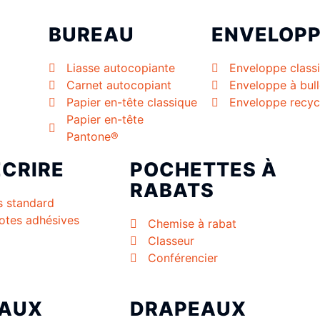
BUREAU
ENVELOP
Liasse autocopiante
Enveloppe class
Carnet autocopiant
Enveloppe à bul
Papier en-tête classique
Enveloppe recyc
Papier en-tête
Pantone®
ÉCRIRE
POCHETTES À
RABATS
s standard
tes adhésives
Chemise à rabat
Classeur
Conférencier
AUX
DRAPEAUX