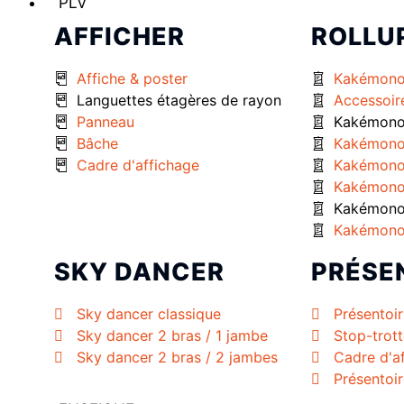
PLV
AFFICHER
ROLLU
Affiche & poster
Kakémono
Languettes étagères de rayon
Accessoir
Panneau
Kakémono 
Bâche
Kakémono
Cadre d'affichage
Kakémono
Kakémono
Kakémono 
Kakémono
SKY DANCER
PRÉSE
Sky dancer classique
Présentoir
Sky dancer 2 bras / 1 jambe
Stop-trott
Sky dancer 2 bras / 2 jambes
Cadre d'a
Présentoi