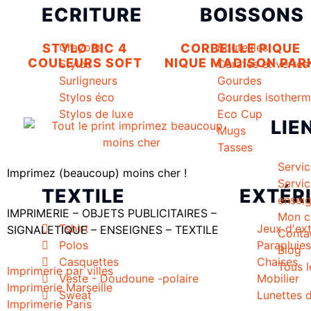
ECRITURE
BOISSONS
Crayons
Bouteilles
STYLO BIC 4
CORBEILLE PIQUE
COULEURS SOFT
NIQUE MADISON PAR
Stylos
Carafes et verres
Surligneurs
Gourdes
Stylos éco
Gourdes isother
Stylos de luxe
Eco Cup
LIE
Mugs
Tasses
Servi
Imprimez (beaucoup) moins cher !
Servi
TEXTILE
EXTÉR
ensei
IMPRIMERIE – OBJETS PUBLICITAIRES –
Mon c
Tshirt
Jeux d'ext
SIGNALETIQUE – ENSEIGNES – TEXTILE
Conta
Polos
Parapluies
Blog
Casquettes
Chaises
Tous l
Imprimerie par villes
Veste - Doudoune -polaire
Mobilier
Imprimerie Marseille
Sweat
Lunettes d
Imprimerie Paris