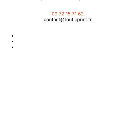
09 72 15 71 62
contact@toutleprint.fr
Créé par
Icone Internet