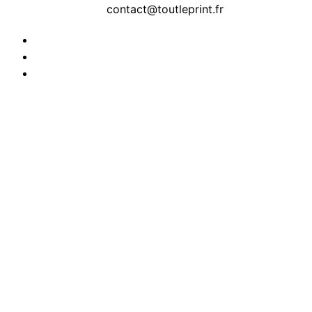
contact@toutleprint.fr
Créé par
Icone Internet