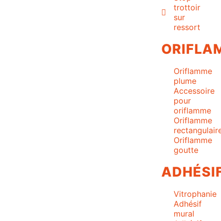
trottoir
sur
ressort
ORIFLA
Oriflamme
plume
Accessoire
pour
oriflamme
Oriflamme
rectangulair
Oriflamme
goutte
ADHÉSI
Vitrophanie
Adhésif
mural