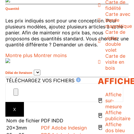
Carte de
fidélité
Quantité
Carte avec
bande
Les prix indiqués sont pour une conception. Pour
magnétique
plusieurs modèles, ajoutez plusieurs articles à votre
Carte de
panier. Afin de maintenir nos prix bas, nous
visite
proposons des quantités standard. Vous cherchez une
double
quantité différente ? Demander un devis.
volet
Montre plus
Montrer moins
Carte de
visite en
bois
Délai de livraison
AFFICH
TÉLÉCHARGEZ VOS FICHIERS
Affiche
sur-
mesure
X
Affiche
publicitaire
Nom de fichier
PDF
INDD
Affiche
20x3mm
PDF
Adobe Indesign
dos bleu