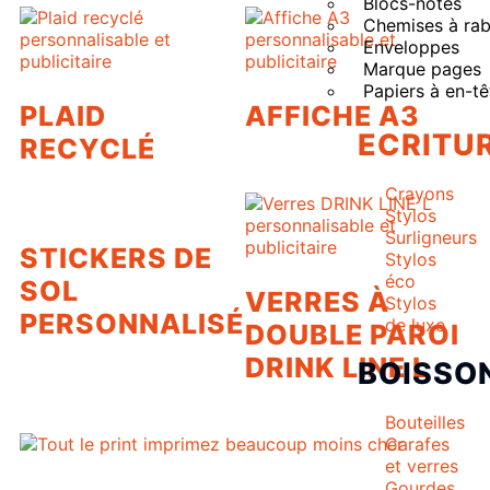
Blocs-notes
Chemises à rab
Enveloppes
Marque pages
Papiers à en-tê
PLAID
AFFICHE A3
ECRITU
RECYCLÉ
Crayons
Stylos
Surligneurs
STICKERS DE
Stylos
éco
SOL
VERRES À
Stylos
PERSONNALISÉ
de luxe
DOUBLE PAROI
DRINK LINE L
BOISSO
Bouteilles
Carafes
et verres
Gourdes