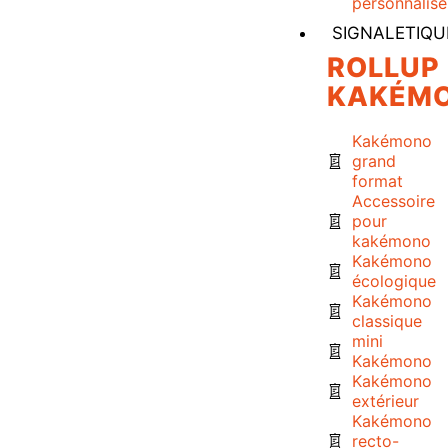
personnalisé
SIGNALETIQU
ROLLUP
KAKÉM
Kakémono
grand
format
Accessoire
pour
kakémono
Kakémono
écologique
Kakémono
classique
mini
Kakémono
Kakémono
extérieur
Kakémono
recto-