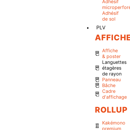
Adhésif
microperfor
Adhésif
de sol
PLV
AFFICH
Affiche
& poster
Languettes
étagères
de rayon
Panneau
Bâche
Cadre
d'affichage
ROLLUP
Kakémono
premium