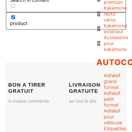
premium
Kakémono
recto-
verso
product
Kakémono
extérieur
Accessoire
pour
kakémono
AUTOCO
Adhésif
grand
BON A TIRER
LIVRAISON
format
GRATUIT
GRATUITE
Adhésif
petit
A chaque commande
sur tout le site
format
Adhésif
pour
véhicule
Etiquettes