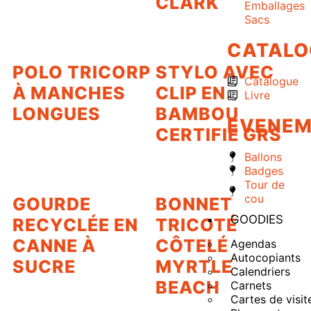
CLARK
Emballages
Sacs
CATALO
POLO TRICORP
STYLO AVEC
Catalogue
À MANCHES
CLIP EN
Livre
LONGUES
BAMBOU
EVENEM
CERTIFIÉ GRS
Ballons
Badges
Tour de
cou
GOURDE
BONNET
GOODIES
RECYCLÉE EN
TRICOTÉ
CANNE À
CÔTELÉ
Agendas
Autocopiants
SUCRE
MYRTLE
Calendriers
BEACH
Carnets
Cartes de visit