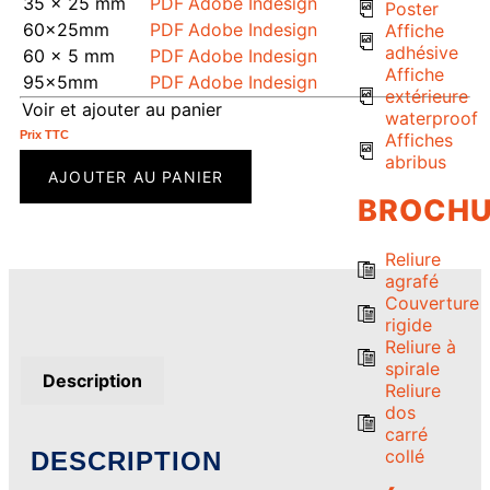
35 x 25 mm
PDF
Adobe Indesign
Poster
60x25mm
PDF
Adobe Indesign
Affiche
adhésive
60 x 5 mm
PDF
Adobe Indesign
Affiche
95x5mm
PDF
Adobe Indesign
extérieure
Voir et ajouter au panier
waterproof
Prix ​​TTC
Affiches
abribus
AJOUTER AU PANIER
BROCHU
Reliure
agrafé
Couverture
rigide
Reliure à
spirale
Description
Reliure
dos
carré
collé
DESCRIPTION