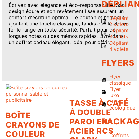
DÉPLIA
Écrivez avec élégance et éco-responsabilité. Son
design épuré et son revêtement lisse assurent un
confort d'écriture optimal. Le bouton et l'embout
Dépliant
ajoutent une touche classique, tandis que le clip en
2 volets
fer le range en toute sécurité. Parfait pour de
Dépliant
longues notes ou des mémos rapides. Livré dans
3 volets
un coffret cadeau élégant, idéal pour offrir.
Dépliant
4 volets
FLYERS
Flyer
classique
Flyer
luxe
TASSE À CAFÉ
Flyer
écologique
À DOUBLE
BOÎTE
PACKAG
PAROI EN
CRAYONS DE
ACIER RCS
COULEUR
Coffrets