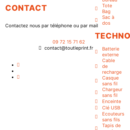
Tote
CONTACT
Bag
Sac à
dos
Contactez nous par téléphone ou par mail
TECHNO
09 72 15 71 62
contact@toutleprint.fr
Batterie
externe
Cable
de
recharge
Casque
sans fil
Chargeur
Créé par
Icone Internet
sans fil
Enceinte
Clé USB
Ecouteurs
sans fils
Tapis de