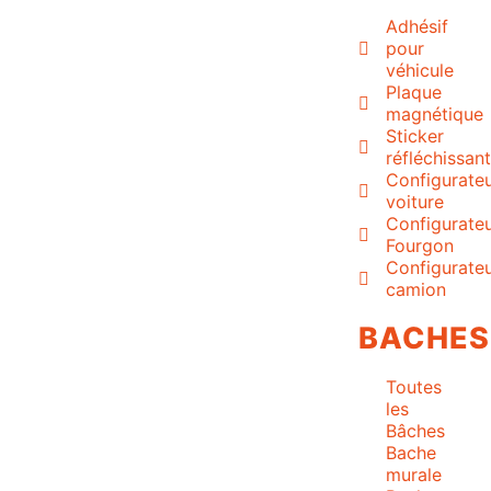
Adhésif
pour
véhicule
Plaque
magnétique
Sticker
réfléchissan
Configurate
voiture
Configurate
Fourgon
Configurate
camion
BACHES
Toutes
les
Bâches
Bache
murale