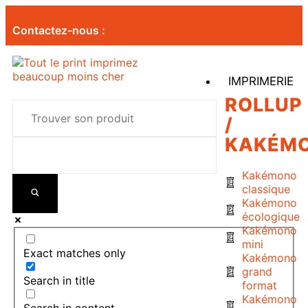
Contactez-nous :
IMPRIMERIE
ROLLUP
/
KAKÉM
Kakémono
classique
Kakémono
écologique
Kakémono
mini
Exact matches only
Kakémono
grand
Search in title
format
Kakémono
Search in content