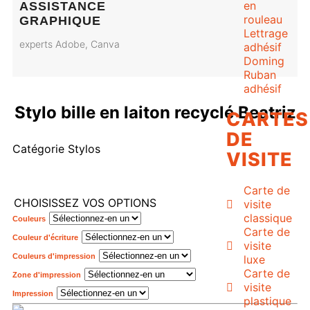
en
ASSISTANCE
rouleau
GRAPHIQUE
Lettrage
experts Adobe, Canva
adhésif
Doming
Ruban
adhésif
Stylo bille en laiton recyclé Beatriz
CARTES
DE
Catégorie
Stylos
VISITE
Carte de
CHOISISSEZ VOS OPTIONS
visite
classique
Couleurs
Carte de
Couleur d'écriture
visite
Couleurs d'impression
luxe
Carte de
Zone d'impression
visite
Impression
plastique