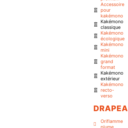
Accessoire
pour
kakémono
Kakémono
classique
Kakémono
écologique
Kakémono
mini
Kakémono
grand
format
Kakémono
extérieur
Kakémono
recto-
verso
DRAPE
Oriflamme
plume