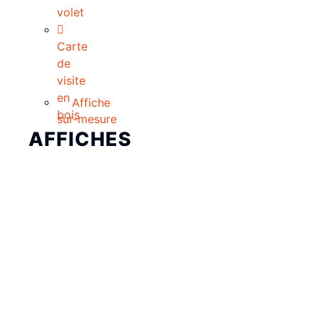
volet
Carte
de
visite
en
Affiche
bois
sur-mesure
AFFICHES