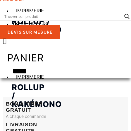
IMPRIMERIE
ROLLUP /
09 72 15 71 62
KAKÉMONO
DEVIS SUR MESURE
PANIER
IMPRIMERIE
ROLLUP
/
KAKÉMONO
BON A TIRER
GRATUIT
A chaque commande
LIVRAISON
GRATUITE