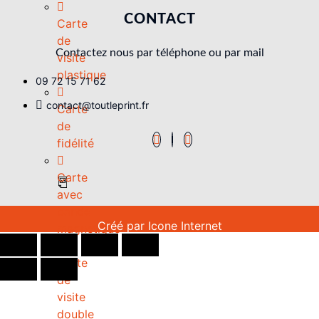
CONTACT
Carte
de
Contactez nous par téléphone ou par mail
visite
plastique
09 72 15 71 62
contact@toutleprint.fr
Carte
de
fidélité
Carte
avec
bande
Créé par
Icone Internet
magnétique
Carte
de
visite
double