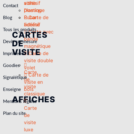
visite
adhésif
Contact
plastique
Doming
Ruban
Carte de
Blog
fidélité
adhésif
Tous les produits
Carte avec
CARTES
bande
DE
Devis sur mesure
magnétique
VISITE
Carte de
Imprimerie
visite double
Goodies
volet
Carte
Carte de
Signalétique
de
visite en
visite
bois
Enseigne
classique
AFFICHES
Mentions légales
Carte
Plan du site
de
visite
luxe