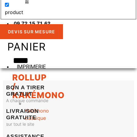
product
09 72 15 71 62
DEVIS SUR MESURE
PANIER
IMPRIMERIE
ROLLUP
/
BON A TIRER
KAKÉMONO
GRATUIT
A chaque commande
Kakémono
LIVRAISON
GRATUITE
classique
sur tout le site
ASSISTANCE