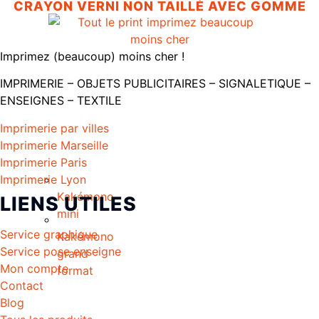
CRAYON VERNI NON TAILLÉ AVEC GOMME
Imprimez (beaucoup) moins cher !
IMPRIMERIE – OBJETS PUBLICITAIRES – SIGNALETIQUE –
ENSEIGNES – TEXTILE
Imprimerie par villes
Imprimerie Marseille
Imprimerie Paris
Imprimerie Lyon
Kakémono
LIENS UTILES
mini
Service graphique
Kakémono
Service pose enseigne
grand
Mon compte
format
Contact
Blog