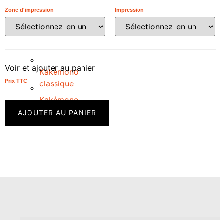
Zone d'impression
Impression
Voir et ajouter au panier
Kakémono
Prix ​​TTC
classique
Kakémono
écologique
AJOUTER AU PANIER