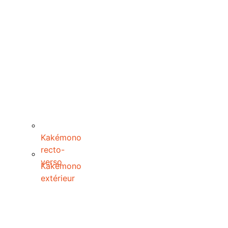
Kakémono
recto-
verso
Kakémono
extérieur