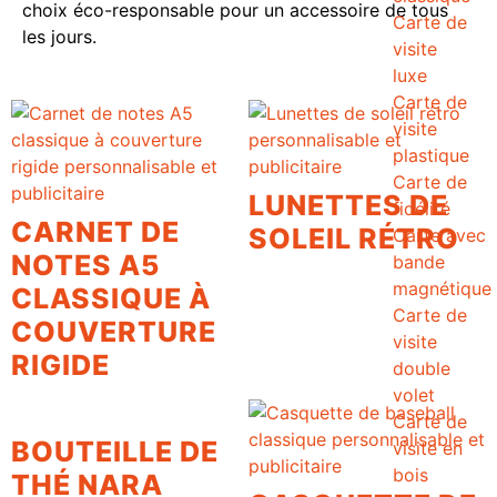
choix éco-responsable pour un accessoire de tous
Carte de
les jours.
visite
luxe
Carte de
visite
plastique
Carte de
LUNETTES DE
fidélité
CARNET DE
SOLEIL RÉTRO
Carte avec
NOTES A5
bande
magnétique
CLASSIQUE À
Carte de
COUVERTURE
visite
RIGIDE
double
volet
Carte de
BOUTEILLE DE
visite en
bois
THÉ NARA