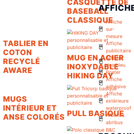
CASQUETTE DE
AFFICH
BASEBALL
CLASSIQUE
Affiche
sur-
mesure
TABLIER EN
Affiche
publicitaire
COTON
MUG EN ACIER
Affiche
RECYCLÉ
dos bleu
INOXYDABLE
AWARE
Poster
HIKING DAY
Affiche
adhésive
Affiche
MUGS
extérieure
INTÉRIEUR ET
waterproof
PULL BASIQUE
Affiches
ANSE COLORÉS
abribus