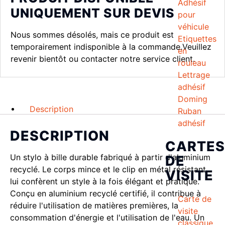
Adhésif
UNIQUEMENT SUR DEVIS
pour
véhicule
Nous sommes désolés, mais ce produit est
Etiquettes
temporairement indisponible à la commande.Veuillez
en
revenir bientôt ou contacter notre service client.
rouleau
Lettrage
adhésif
Doming
Description
Ruban
adhésif
DESCRIPTION
CARTES
Un stylo à bille durable fabriqué à partir d'aluminium
DE
recyclé. Le corps mince et le clip en métal résistant
VISITE
lui confèrent un style à la fois élégant et pratique.
Conçu en aluminium recyclé certifié, il contribue à
Carte de
réduire l'utilisation de matières premières, la
visite
consommation d'énergie et l'utilisation de l'eau. Un
classique