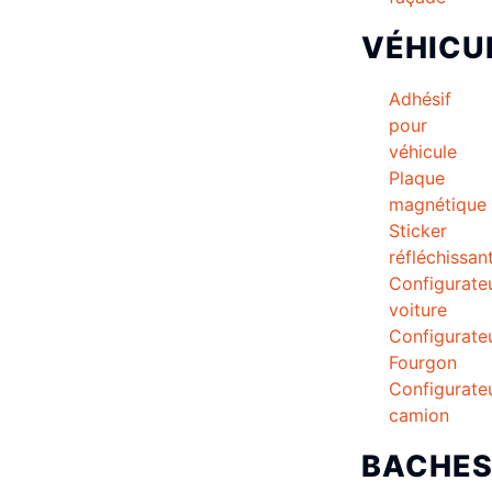
VÉHICU
Adhésif
pour
véhicule
Plaque
magnétique
Sticker
réfléchissan
Configurate
voiture
Configurate
Fourgon
Configurate
camion
BACHE