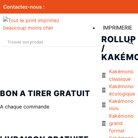
Contactez-nous :
IMPRIMERIE
ROLLUP
/
KAKÉM
Kakémono
classique
Kakémono
BON A TIRER GRATUIT
écologique
Kakémono
A chaque commande
mini
Kakémono
grand
format
Kakémono