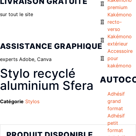
LIVRAISON GRATUITE
premium
sur tout le site
Kakémono
recto-
verso
Kakémono
extérieur
ASSISTANCE GRAPHIQUE
Accessoire
pour
experts Adobe, Canva
kakémono
Stylo recyclé
AUTOC
aluminium Sfera
Adhésif
grand
Catégorie
Stylos
format
Adhésif
petit
format
PRODUIT DISPONIBLE