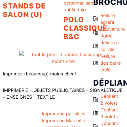
BROCH
STANDS DE
SALON (U)
Reliure
POLO
agrafé
CLASSIQUE
Couverture
B&C
rigide
Reliure à
spirale
Reliure
dos carré
collé
Imprimez (beaucoup) moins cher !
DÉPLIA
IMPRIMERIE – OBJETS PUBLICITAIRES – SIGNALETIQUE
Dépliant
– ENSEIGNES – TEXTILE
2 volets
Dépliant
Imprimerie par villes
3 volets
Imprimerie Marseille
Dépliant