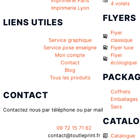
Imprimerie Paris
4 volets
Imprimerie Lyon
FLYERS
LIENS UTILES
Flyer
Service graphique
classique
Service pose enseigne
Flyer luxe
Mon compte
Flyer
Contact
écologique
Blog
PACKAG
Tous les produits
Coffrets
CONTACT
Emballages
Sacs
Contactez nous par téléphone ou par mail
CATAL
09 72 15 71 62
contact@toutleprint.fr
Catalogue