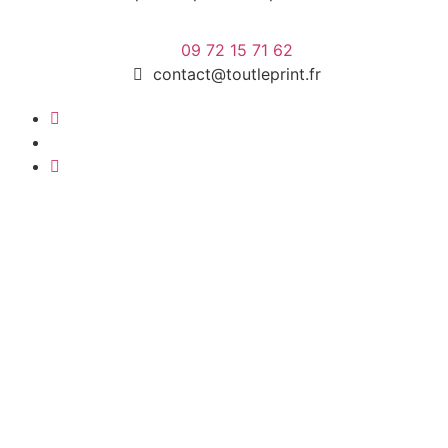
09 72 15 71 62
contact@toutleprint.fr
Créé par
Icone Internet