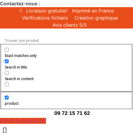
Aller
Contactez-nous :
au
Livraison gratuite
Imprimé en France
contenu
Vérifications fichiers
Création graphique
Avis clients 5/5
Exact matches only
Search in title
Search in content
product
09 72 15 71 62
DEVIS SUR MESURE