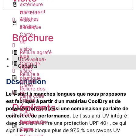
extérieure
waterproof
Carte de
Affiches
visite
abribus
classique
Carte
Brochure
de
visite
Reliure agrafé
luxe
Description
Couverture
Carte de
Gabarits
rigide
visite
Reliure à
plastique
Description
spirale
Carte
Reliure dos
de
Le t-shirt à manches longues que nous proposons
carré collé
fidélité
est fabriqué à partir d’un matériau CoolDry et de
Dépliants
Carte avec
polyester, offrant ainsi une combinaison parfaite de
bande
confort et de performance.
Le tissu anti-UV intégré
magnétique
Dépliant 2
dans ce t-shirt offre une protection UPF 40+, ce qui
Carte
volets
signifie qu’il bloque plus de 97,5 % des rayons UV