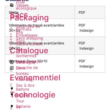
Flyer
Tasses
écologique
Sacs
Guide
PDF
Packaging
Vêtements de travail avant/arrière
PDF
Sacs toile de
Coffrets
30×30
Indesign
jute
Emballages
Sacs shopping
Sacs
Vêtements de travail avant/arrière
PDF
Sacs à cordon
Catalogue
20×20
Indesign
Sacs
isothermes
Workwear Coeur 10×10
PDF
Sacs de sport
Catalogue
Indesign
Sacoche de
Livre
bureau
Evenementiel
Tote Bag
Sac à dos
Ballons
Technologie
Badges
Tour
Batterie
de