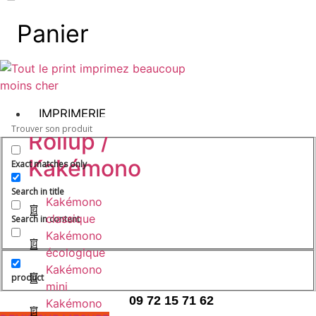
Panier
IMPRIMERIE
Rollup /
Kakémono
Exact matches only
Search in title
Kakémono
classique
Search in content
Kakémono
écologique
Kakémono
product
mini
09 72 15 71 62
Kakémono