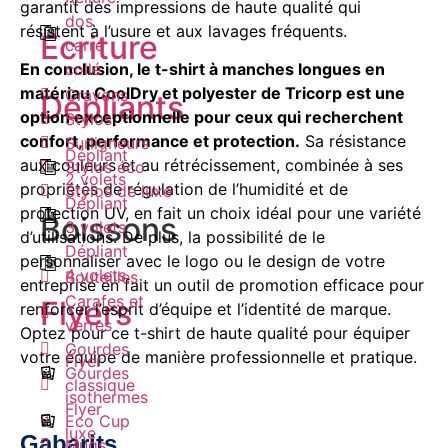
garantit des impressions de haute qualité qui
dos
résistent à l’usure et aux lavages fréquents.
Ecriture
carré
collé
En conclusion, le t-shirt à manches longues en
matériau CoolDry et polyester de Tricorp est une
Crayons
Dépliants
option exceptionnelle pour ceux qui recherchent
Stylos
confort, performance et protection.
Sa résistance
Surligneurs
Dépliant
aux couleurs et au rétrécissement, combinée à ses
Stylos éco
2 volets
propriétés de régulation de l’humidité et de
Stylos de luxe
Dépliant
protection UV, en fait un choix idéal pour une variété
Boissons
3 volets
d’utilisations. De plus, la possibilité de le
Dépliant
personnaliser avec le logo ou le design de votre
4 volets
Bouteilles
entreprise en fait un outil de promotion efficace pour
Carafes et
Flyers
renforcer l’esprit d’équipe et l’identité de marque.
verres
Optez pour ce t-shirt de haute qualité pour équiper
Gourdes
votre équipe de manière professionnelle et pratique.
Flyer
Gourdes
classique
isothermes
Flyer
Eco Cup
luxe
Gabarits
Mugs