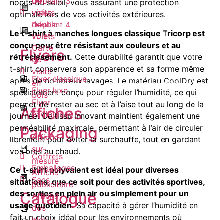
de
Dépliant 3
nocifs du soleil, vous assurant une protection
visite
volets
optimale lors de vos activités extérieures.
double
Dépliant 4
Le t-shirt à manches longues classique Tricorp est
volet
volets
conçu pour être résistant aux couleurs et au
Carte
Flyers
rétrécissement.
Cette durabilité garantit que votre
de
t-shirt conservera son apparence et sa forme même
visite
Flyer classique
après de nombreux lavages. Le matériau CoolDry est
en
Flyer luxe
spécialement conçu pour réguler l’humidité, ce qui
bois
Flyer
permet de rester au sec et à l’aise tout au long de la
Affiches
écologique
journée. Ce tissu innovant maintient également une
perméabilité maximale, permettant à l’air de circuler
Packaging
Affiche
librement pour éviter la surchauffe, tout en gardant
sur-
vos bras au chaud.
Coffrets
mesure
Emballages
Ce t-shirt polyvalent est idéal pour diverses
Affiche
Sacs
situations, que ce soit pour des activités sportives,
publicitaire
des sorties en plein air ou simplement pour un
Catalogue
Affiche
usage quotidien
. Sa capacité à gérer l’humidité en
dos
fait un choix idéal pour les environnements où
bleu