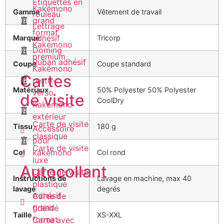
Etiquettes en
Kakémono
Gamme
Vêtement de travail
rouleau
grand
Lettrage
format
adhésif
Marque
Tricorp
Kakémono
Doming
premium
Ruban adhésif
Coupe
Coupe standard
Kakémono
Cartes
recto-
Matériaux
50% Polyester 50% Polyester
verso
de visite
CoolDry
Kakémono
extérieur
Carte de visite
Tissu
180 g
Accessoire
classique
pour
Carte de visite
kakémono
Col
Col rond
luxe
Autocollant
Carte de visite
Instructions de
Lavage en machine, max 40
plastique
lavage
degrés
Adhésif
Carte de
grand
fidélité
Taille
XS-XXL
format
Carte avec