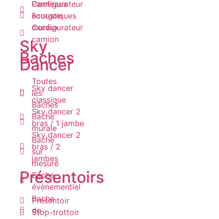
Panneaux
Configurateur
acoustiques
Fourgon
muraux
Configurateur
camion
Sky
Baches
Dancer
Toutes
Sky dancer
les
classique
Bâches
Sky dancer 2
Bache
bras / 1 jambe
murale
Sky dancer 2
Bache
bras / 2
sur
jambes
mesure
Présentoirs
Bache
évènementiel
Bache
Présentoir
de
Stop-trottoir