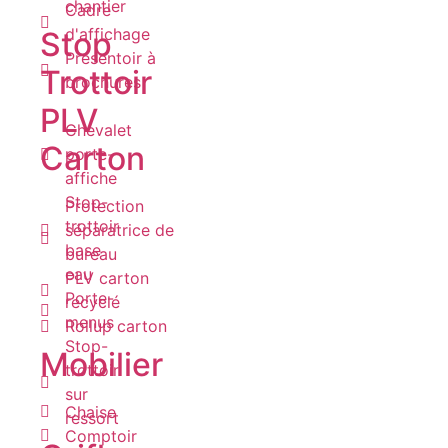
chantier
Cadre
d'affichage
Stop
Présentoir à
Trottoir
brochures
PLV
Chevalet
Carton
porte-
affiche
Stop-
Protection
trottoir
séparatrice de
base
bureau
eau
PLV carton
Porte-
recyclé
menus
Rollup carton
Stop-
Mobilier
trottoir
sur
Chaise
ressort
Comptoir