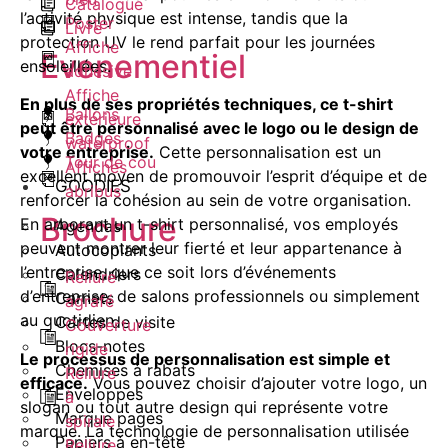
Catalogue
l’activité physique est intense, tandis que la
Poster
Livre
protection UV le rend parfait pour les journées
Affiche
Evenementiel
ensoleillées.
adhésive
Affiche
En plus de ses propriétés techniques, ce t-shirt
Ballons
extérieure
peut être personnalisé avec le logo ou le design de
Badges
waterproof
votre entreprise.
Cette personnalisation est un
Tour de cou
Affiches
excellent moyen de promouvoir l’esprit d’équipe et de
GOODIES
abribus
renforcer la cohésion au sein de votre organisation.
Brochure
En arborant un t-shirt personnalisé, vos employés
Agendas
peuvent montrer leur fierté et leur appartenance à
Autocopiants
l’entreprise, que ce soit lors d’événements
Calendriers
Reliure
d’entreprise, de salons professionnels ou simplement
Carnets
agrafé
au quotidien.
Cartes de visite
Couverture
Blocs-notes
rigide
Le processus de personnalisation est simple et
Chemises à rabats
Reliure
efficace.
Vous pouvez choisir d’ajouter votre logo, un
Enveloppes
à
slogan ou tout autre design qui représente votre
Marque pages
spirale
marque. La technologie de personnalisation utilisée
Papiers à en-tête
Reliure