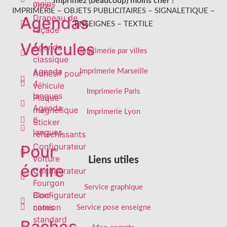
Imprimez (beaucoup) moins cher !
mains
vitre
IMPRIMERIE – OBJETS PUBLICITAIRES – SIGNALETIQUE –
Drapeau de
Agendas
ENSEIGNES – TEXTILE
façade
Véhicules
Agenda
Imprimerie par villes
classique
Agenda
Imprimerie Marseille
Adhésif pour
4
véhicule
Imprimerie Paris
langues
Plaque
Agenda
magnétique
Imprimerie Lyon
6
Sticker
langues
réfléchissants
Configurateur
Pour
voiture
Liens utiles
écrire
Configurateur
Fourgon
Service graphique
Configurateur
Bloc-
camion
notes
Service pose enseigne
standard
Baches