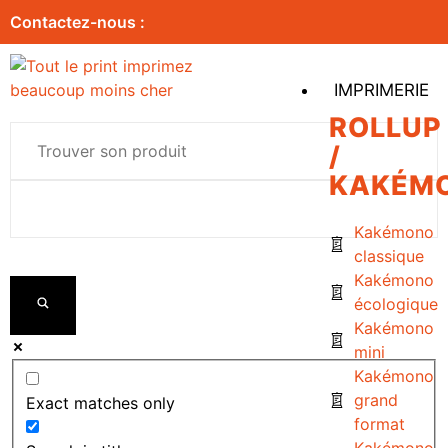
Contactez-nous :
IMPRIMERIE
ROLLUP
/
KAKÉM
Kakémono
classique
Kakémono
écologique
Kakémono
mini
Kakémono
grand
Exact matches only
format
Kakémono