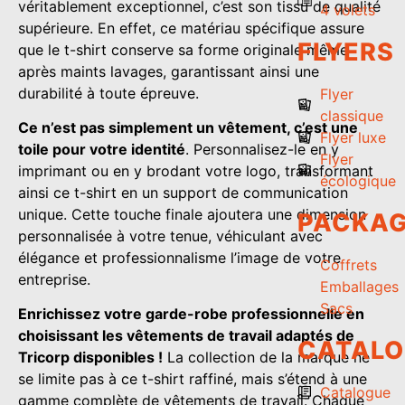
véritablement exceptionnel, c’est son tissu de qualité
4 volets
supérieure. En effet, ce matériau spécifique assure
FLYERS
que le t-shirt conserve sa forme originale même
après maints lavages, garantissant ainsi une
durabilité à toute épreuve.
Flyer
classique
Ce n’est pas simplement un vêtement, c’est une
Flyer luxe
toile pour votre identité
. Personnalisez-le en y
Flyer
imprimant ou en y brodant votre logo, transformant
écologique
ainsi ce t-shirt en un support de communication
unique. Cette touche finale ajoutera une dimension
PACKAG
personnalisée à votre tenue, véhiculant avec
élégance et professionnalisme l’image de votre
Coffrets
entreprise.
Emballages
Sacs
Enrichissez votre garde-robe professionnelle en
choisissant les vêtements de travail adaptés de
CATAL
Tricorp disponibles !
La collection de la marque ne
se limite pas à ce t-shirt raffiné, mais s’étend à une
Catalogue
gamme complète de vêtements de travail. Chaque