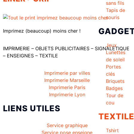
sans fils
Tapis de
souris
GADGE
Imprimez (beaucoup) moins cher !
Jeux
IMPRIMERIE – OBJETS PUBLICITAIRES – SIGNALETIQUE
Lunettes
– ENSEIGNES – TEXTILE
de soleil
Portes
Imprimerie par villes
clés
Imprimerie Marseille
Briquets
Imprimerie Paris
Badges
Imprimerie Lyon
Tour de
cou
LIENS UTILES
TEXTIL
Service graphique
Tshirt
Service pose enseigne