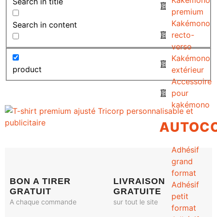
Search in title
premium
Kakémono
Search in content
recto-
verso
Kakémono
product
extérieur
Accessoire
pour
kakémono
AUTOC
Adhésif
grand
format
BON A TIRER
LIVRAISON
Adhésif
GRATUIT
GRATUITE
petit
A chaque commande
sur tout le site
format