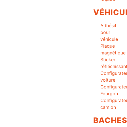
VÉHICU
Adhésif
pour
véhicule
Plaque
magnétique
Sticker
réfléchissan
Configurate
voiture
Configurate
Fourgon
Configurate
camion
BACHE