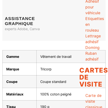
Adhésif
pour
véhicule
Etiquettes
ASSISTANCE
GRAPHIQUE
en
experts Adobe, Canva
rouleau
Lettrage
adhésif
Doming
Ruban
Gamme
Vêtement de travail
adhésif
CARTES
Marque
Tricorp
DE
Coupe
Coupe standard
VISITE
Matériaux
100% coton peigné
Carte de
visite
Tissu
190 g
classique