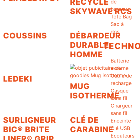
RECYCLÉ
de
bureau
SKYWAVE RCS
Tote Bag
Sac à
dos
COUSSINS
DÉBARDEUR
DURABLE
TECHNO
HOMME
Batterie
externe
Cable de
LEDEKI
recharge
MUG
Casque
ISOTHERME
sans fil
Chargeur
sans fil
SURLIGNEUR
CLÉ DE
Enceinte
BIC® BRITE
CARABINE
Clé USB
Ecouteurs
LINER® GRIP