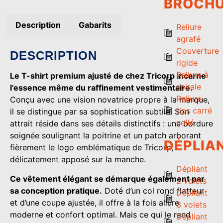
BROCH
Description
Gabarits
Reliure
agrafé
Couverture
DESCRIPTION
rigide
Reliure à
Le T-shirt premium ajusté de chez Tricorp incarne
spirale
l’essence même du raffinement vestimentaire.
Reliure
Conçu avec une vision novatrice propre à la marque,
dos carré
il se distingue par sa sophistication subtile. Son
collé
attrait réside dans ses détails distinctifs : une bordure
soignée soulignant la poitrine et un patch arborant
DÉPLIA
fièrement le logo emblématique de Tricorp,
délicatement apposé sur la manche.
Dépliant
Ce vêtement élégant se démarque également par
2 volets
sa conception pratique.
Doté d’un col rond flatteur
Dépliant
et d’une coupe ajustée, il offre à la fois allure
3 volets
moderne et confort optimal. Mais ce qui le rend
Dépliant