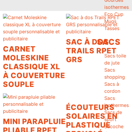
isothermes
Eco Cup
Mugs
Tasses
SACS
SAC À DOS
CARNET
TRAILS RPET
Sacs toile
MOLESKINE
GRS
de jute
CLASSIQUE XL
Sacs
À COUVERTURE
shopping
SOUPLE
Sacs à
cordon
Sacs
isothermes
ÉCOUTEURS
Sacs de
SOLAIRES EN
sport
MINI PARAPLUIE
PLASTIQUE
Sacoche
PLIABLE RPET