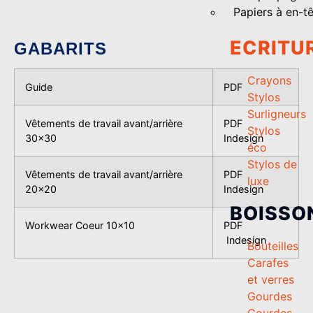
Papiers à en-t
ECRITU
GABARITS
Crayons
Guide
PDF
Stylos
Surligneurs
Vêtements de travail avant/arrière
PDF
Stylos
30×30
Indesign
éco
Stylos de
Vêtements de travail avant/arrière
PDF
luxe
20×20
Indesign
BOISSO
Workwear Coeur 10×10
PDF
Indesign
Bouteilles
Carafes
et verres
Gourdes
Gourdes