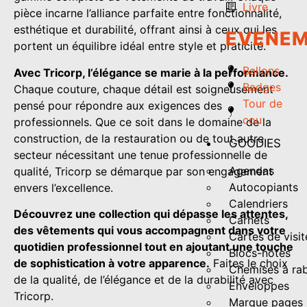
Livre
pièce incarne l’alliance parfaite entre fonctionnalité,
esthétique et durabilité, offrant ainsi à ceux qui les
EVENEM
portent un équilibre idéal entre style et praticité.
Ballons
Avec Tricorp, l’élégance se marie à la performance.
Badges
Chaque couture, chaque détail est soigneusement
Tour de
pensé pour répondre aux exigences des
cou
professionnels. Que ce soit dans le domaine de la
construction, de la restauration ou de tout autre
GOODIES
secteur nécessitant une tenue professionnelle de
Agendas
qualité, Tricorp se démarque par son engagement
Autocopiants
envers l’excellence.
Calendriers
Découvrez une collection qui dépasse les attentes,
Carnets
des vêtements qui vous accompagnent dans votre
Cartes de visit
quotidien professionnel tout en ajoutant une touche
Blocs-notes
de sophistication à votre apparence.
Faites le choix
Chemises à ra
de la qualité, de l’élégance et de la durabilité avec
Enveloppes
Tricorp.
Marque pages