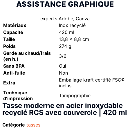
ASSISTANCE GRAPHIQUE
experts Adobe, Canva
Matériaux
Inox recyclé
Capacité
420 ml
Taille
13,8 x 8,8 cm
Poids
274 g
Garde au chaud/frais
3/6
(en h.)
Sans BPA
Oui
Anti-fuite
Non
Emballage kraft certifié FSC®
Extra
inclus
Technique
Tampographie
d’impression
Tasse moderne en acier inoxydable
recyclé RCS avec couvercle | 420 ml
Catégorie
tasses