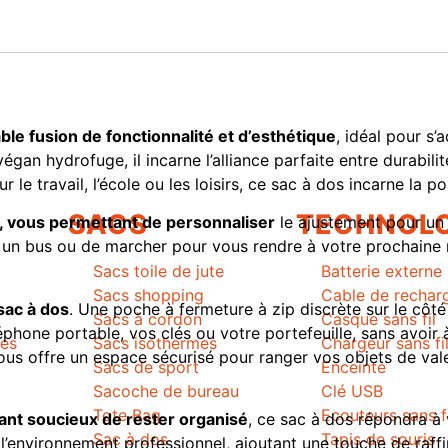
ble fusion de fonctionnalité et d’esthétique
, idéal pour s’
égan hydrofuge, il incarne l’alliance parfaite entre durabili
 travail, l’école ou les loisirs, ce sac à dos incarne la po
SACS
TECHNOLO
, vous permettant de personnaliser
le ajustement pour un 
r un bus ou de marcher pour vous rendre à votre prochaine 
Sacs toile de jute
Batterie externe
Sacs shopping
Cable de rechar
sac à dos
. Une poche à fermeture à zip discrète sur le côt
Sacs à cordon
Casque sans fil
éphone portable, vos clés ou votre portefeuille, sans avoir à 
mes
Sacs isothermes
Chargeur sans fi
vous offre un espace sécurisé pour ranger vos objets de va
Sacs de sport
Enceinte
Sacoche de bureau
Clé USB
Tote Bag
Ecouteurs sans f
nt soucieux de rester organisé
, ce sac à dos répondra à
Sac à dos
Tapis de souris
 l’environnement professionnel, ajoutant une touche de raff