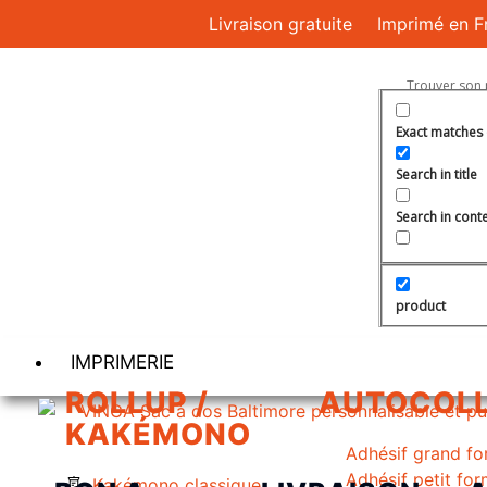
Livraison gratuite
Imprimé en F
Exact matches 
Search in title
Search in cont
product
IMPRIMERIE
ROLLUP /
AUTOCOL
KAKÉMONO
Adhésif grand fo
Adhésif petit fo
Kakémono classique