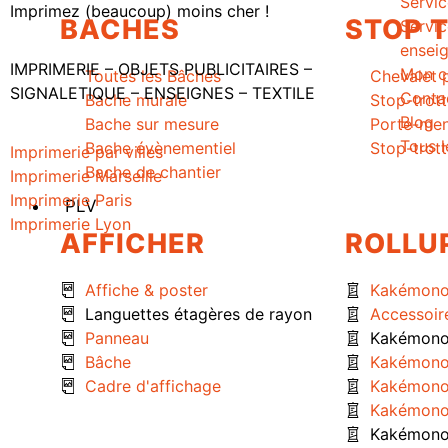
Servi
Imprimez (beaucoup) moins cher !
BACHES
STOP 
Servi
ensei
IMPRIMERIE – OBJETS PUBLICITAIRES –
Mon c
Toutes les Bâches
Chevalet 
SIGNALETIQUE – ENSEIGNES – TEXTILE
Conta
Bache murale
Stop-trott
Blog
Bache sur mesure
Porte-me
Tous l
Bache évènementiel
Stop-trott
Imprimerie par villes
Bache de chantier
Imprimerie Marseille
Imprimerie Paris
PLV
Imprimerie Lyon
AFFICHER
ROLLU
Créé par
Icone Internet
Affiche & poster
Kakémono
Languettes étagères de rayon
Accessoir
Panneau
Kakémono 
Bâche
Kakémono
Cadre d'affichage
Kakémono
Kakémono
Kakémono 