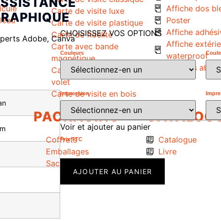
SSISTANCE
icule
Affiche dos bl
Carte de visite luxe
RAPHIQUE
uleau
Poster
Carte de visite plastique
Affiche adhési
CHOISISSEZ VOS OPTIONS
Carte de fidélité
perts Adobe, Canva
Affiche extéri
Carte avec bande
Couleurs
Coule
waterproof
magnétique
Affiches abrib
Carte de visite double
volet
Carte de visite en bois
Impression
Impre
an
PACKAGING
CATALOG
Voir et ajouter au panier
cm
Coffrets
Catalogue
Prix ​​TTC
Emballages
Livre
Sacs
AJOUTER AU PANIER