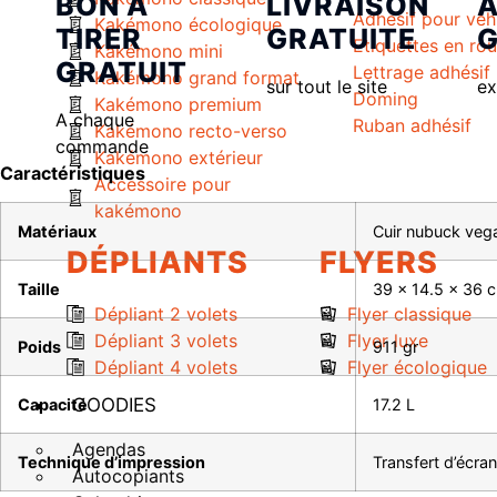
BON A
LIVRAISON
A
Adhésif pour véh
Kakémono écologique
TIRER
GRATUITE
G
Etiquettes en ro
Kakémono mini
GRATUIT
Lettrage adhésif
Kakémono grand format
sur tout le site
ex
Doming
Kakémono premium
A chaque
Ruban adhésif
Kakémono recto-verso
commande
Kakémono extérieur
Caractéristiques
Accessoire pour
kakémono
Matériaux
Cuir nubuck veg
DÉPLIANTS
FLYERS
Taille
39 x 14.5 x 36 
Dépliant 2 volets
Flyer classique
Dépliant 3 volets
Flyer luxe
Poids
911 gr
Dépliant 4 volets
Flyer écologique
GOODIES
Capacité
17.2 L
Agendas
Technique d’impression
Transfert d’écran
Autocopiants