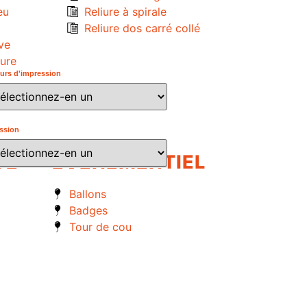
eu
Reliure à spirale
Reliure dos carré collé
ve
eure
urs d'impression
us
ssion
UE
EVENEMENTIEL
Ballons
Badges
Tour de cou