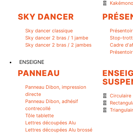
Kakémono
SKY DANCER
PRÉSE
Sky dancer classique
Présentoir
Sky dancer 2 bras / 1 jambe
Stop-trott
Sky dancer 2 bras / 2 jambes
Cadre d'a
Présentoi
ENSEIGNE
PANNEAU
ENSEI
SUSPE
Panneau Dibon, impression
directe
Circulaire
Panneau Dibon, adhésif
Rectangul
contrecollé
Triangulai
Tôle tablette
Lettres découpées Alu
Lettres découpées Alu brossé