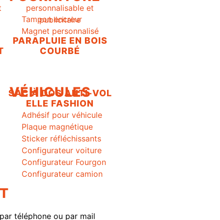
Tampon encreur
Magnet personnalisé
PARAPLUIE EN BOIS
T
COURBÉ
VÉHICULES
SAC À DOS ANTI-VOL
ELLE FASHION
Adhésif pour véhicule
Plaque magnétique
Sticker réfléchissants
Configurateur voiture
Configurateur Fourgon
Configurateur camion
T
par téléphone ou par mail