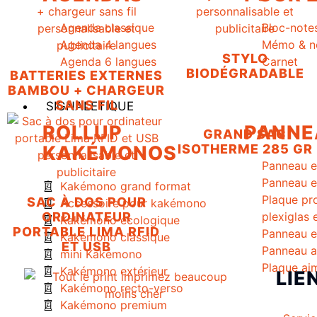
Agenda classique
Bloc-note
Agenda 4 langues
Mémo & no
STYLO
Agenda 6 langues
Carnet
BIODÉGRADABLE
BATTERIES EXTERNES
BAMBOU + CHARGEUR
SANS FIL
SIGNALETIQUE
ROLLUP
PANNE
GRAND SAC
ISOTHERME 285 GR
KAKÉMONOS
Panneau e
Panneau e
Kakémono grand format
Plaque pro
SAC À DOS POUR
Accessoire pour kakémono
ORDINATEUR
plexiglas 
Kakémono écologique
PORTABLE LIMA RFID
Panneau e
Kakémono classique
ET USB
Panneau a
mini Kakémono
Plaque ai
Kakémono extérieur
LIE
Kakémono recto-verso
Kakémono premium