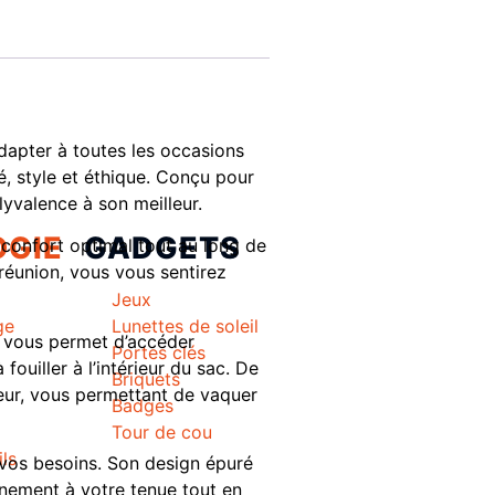
adapter à toutes les occasions
té, style et éthique. Conçu pour
lyvalence à son meilleur.
GIE
GADGETS
confort optimal tout au long de
réunion, vous vous sentirez
Jeux
ge
Lunettes de soleil
é vous permet d’accéder
Portes clés
fouiller à l’intérieur du sac. De
l
Briquets
leur, vous permettant de vaquer
Badges
Tour de cou
ils
 vos besoins. Son design épuré
inement à votre tenue tout en