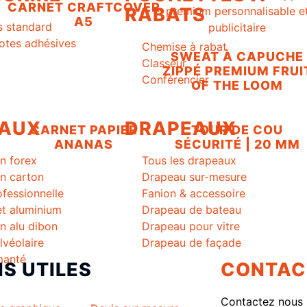
CARNET CRAFTCOVER
RABATS
A5
s standard
tes adhésives
Chemise à rabat
SWEAT À CAPUCHE
Classeur
ZIPPÉ PREMIUM FRUI
Conférencier
OF THE LOOM
AUX
DRAPEAUX
CARNET PAPIER
TOUR DE COU
ANANAS
SÉCURITÉ | 20 MM
n forex
Tous les drapeaux
n carton
Drapeau sur-mesure
fessionnelle
Fanion & accessoire
et aluminium
Drapeau de bateau
n alu dibon
Drapeau pour vitre
lvéolaire
Drapeau de façade
manté
NS UTILES
CONTAC
Contactez nous 