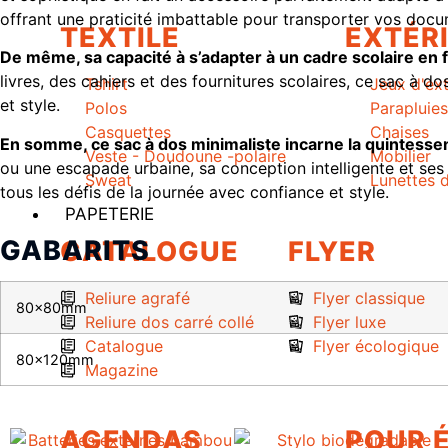
offrant une praticité imbattable pour transporter vos docum
TEXTILE
EXTÉR
De même, sa capacité à s’adapter à un cadre scolaire en 
livres, des cahiers et des fournitures scolaires, ce sac à 
Tshirt
Jeux d'ext
et style.
Polos
Parapluies
Casquettes
Chaises
En somme, ce sac à dos minimaliste incarne la quintessen
Veste - Doudoune -polaire
Mobilier
ou une escapade urbaine, sa conception intelligente et ses
Sweat
Lunettes d
tous les défis de la journée avec confiance et style.
PAPETERIE
GABARITS
CATALOGUE
FLYER
Reliure agrafé
Flyer classique
80x80mm
Reliure dos carré collé
Flyer luxe
Catalogue
Flyer écologique
80x120mm
Magazine
AGENDAS
POUR 