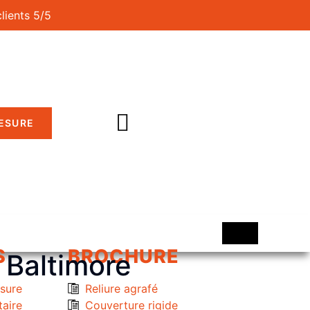
clients 5/5
MESURE
S
BROCHURE
 Baltimore
esure
Reliure agrafé
taire
Couverture rigide