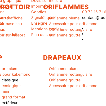
ce graphique
Devis sur mesure
TROTTOIR
ORIFLAMMES
ce pose
Imprimerie
gne
Goodies
09 72 15 71 
ompte
Signalétique
contact@toutl
porte-affiche
Oriflamme plume
ct
Enseigne
oir base eau
Accessoire pour oriflamme
Mentions légales
nus
Oriflamme rectangulaire
es produits
Plan du site
oir sur ressort
Oriflamme goutte
P
DRAPEAUX
 premium
Oriflamme plume
e pour kakémono
Oriflamme rectangulaire
classique
Oriflamme goutte
 écologique
Accessoire pour oriflamme
 mini
 grand format
extérieur