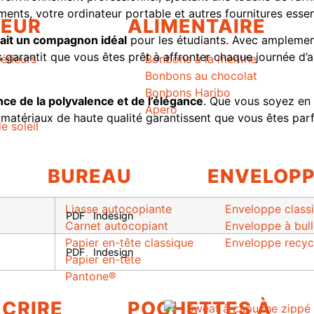
ents, votre ordinateur portable et autres fournitures essent
IEUR
ALIMENTAIRE
fait un compagnon idéal
pour les étudiants. Avec amplemen
dos garantit que vous êtes prêt à affronter chaque journée d
érieurs
Bonbons à la menthe
Bonbons au chocolat
Bonbons Haribo
ce de la polyvalence et de l’élégance
. Que vous soyez en r
Apero
 matériaux de haute qualité garantissent que vous êtes par
e soleil
BUREAU
ENVELOP
Liasse autocopiante
Enveloppe class
PDF
Indesign
Carnet autocopiant
Enveloppe à bul
Papier en-tête classique
Enveloppe recyc
PDF
Indesign
Papier en-tête
Pantone®
ÉCRIRE
POCHETTES À