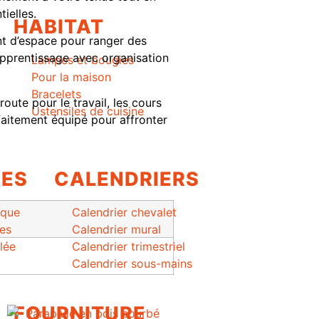
ielles.
HABITAT
t d’espace pour ranger des
’apprentissage avec organisation
Lampes et bougies
Pour la maison
Bracelets
oute pour le travail, les cours
Ustensiles de cuisine
faitement équipé pour affronter
PES
CALENDRIERS
ique
Calendrier chevalet
les
Calendrier mural
lée
Calendrier trimestriel
Calendrier sous-mains
FOURNITURE