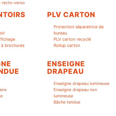
 recto-verso
NTOIRS
PLV CARTON
Protection séparatrice de
oir
bureau
ffichage
PLV carton recyclé
r à brochures
Rollup carton
GNE
ENSEIGNE
NDUE
DRAPEAU
Enseigne drapeau lumineuse
aire
Enseigne drapeau non
re
lumineuse
Bâche tendue