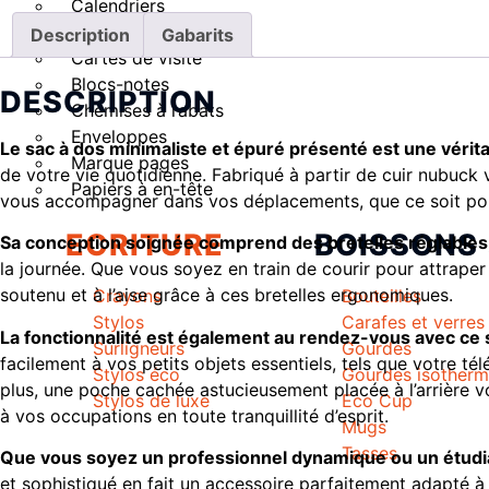
Calendriers
Carnets
Description
Gabarits
Cartes de visite
Blocs-notes
DESCRIPTION
Chemises à rabats
Enveloppes
Le sac à dos minimaliste et épuré présenté est une vérita
Marque pages
de votre vie quotidienne. Fabriqué à partir de cuir nubuck v
Papiers à en-tête
vous accompagner dans vos déplacements, que ce soit pour le
ECRITURE
BOISSONS
Sa conception soignée comprend des bretelles réglables
la journée. Que vous soyez en train de courir pour attrape
soutenu et à l’aise grâce à ces bretelles ergonomiques.
Crayons
Bouteilles
Stylos
Carafes et verres
La fonctionnalité est également au rendez-vous avec ce 
Surligneurs
Gourdes
facilement à vos petits objets essentiels, tels que votre tél
Stylos éco
Gourdes isother
plus, une poche cachée astucieusement placée à l’arrière 
Stylos de luxe
Eco Cup
à vos occupations en toute tranquillité d’esprit.
Mugs
Tasses
Que vous soyez un professionnel dynamique ou un étudia
et sophistiqué en fait un accessoire parfaitement adapté à