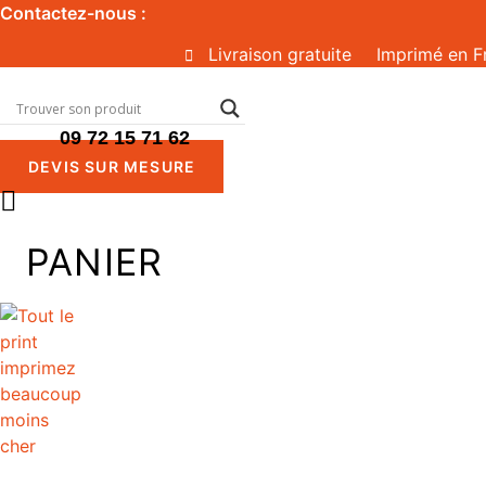
Aller
Contactez-nous :
au
Livraison gratuite
Imprimé en F
contenu
09 72 15 71 62
DEVIS SUR MESURE
PANIER