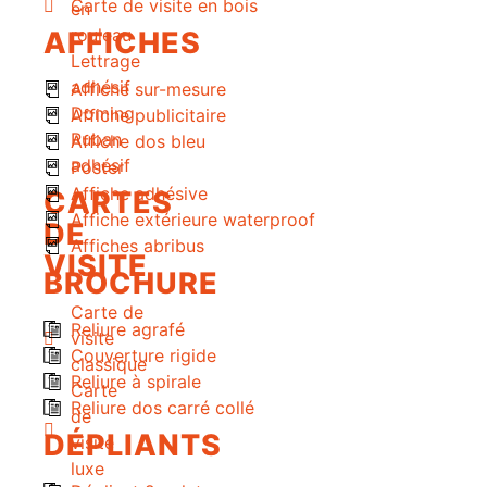
Carte de visite en bois
en
rouleau
AFFICHES
Lettrage
adhésif
Affiche sur-mesure
Doming
Affiche publicitaire
Ruban
Affiche dos bleu
adhésif
Poster
Affiche adhésive
CARTES
Affiche extérieure waterproof
DE
Affiches abribus
VISITE
BROCHURE
Carte de
Reliure agrafé
visite
Couverture rigide
classique
Reliure à spirale
Carte
Reliure dos carré collé
de
DÉPLIANTS
visite
luxe