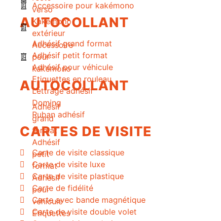
Accessoire pour kakémono
verso
AUTOCOLLANT
Kakémono
extérieur
Adhésif grand format
Accessoire
Adhésif petit format
pour
Adhésif pour véhicule
kakémono
Etiquettes en rouleau
AUTOCOLLANT
Lettrage adhésif
Doming
Adhésif
Ruban adhésif
grand
CARTES DE VISITE
format
Adhésif
Carte de visite classique
petit
Carte de visite luxe
format
Carte de visite plastique
Adhésif
Carte de fidélité
pour
Carte avec bande magnétique
véhicule
Carte de visite double volet
Etiquettes