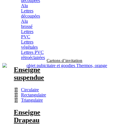
découpées
Alu
Lettres
découpées
Alu
brossé
Lettres
PVC
Lettres
végétales
Lettres PVC
rétroéclairées
Cartons d’invitation
Enseigne
suspendue
Circulaire
Rectangulaire
Triangulaire
Enseigne
Drapeau