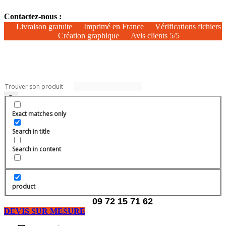
Aller
Contactez-nous :
au
contenu
Livraison gratuite
Imprimé en France
Vérifications fichiers
Création graphique
Avis clients 5/5
Exact matches only
Search in title
Search in content
product
09 72 15 71 62
DEVIS SUR MESURE