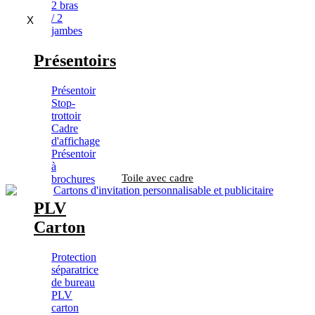
2 bras
/ 2
X
jambes
Présentoirs
Présentoir
Stop-
trottoir
Cadre
d'affichage
Présentoir
à
Toile avec cadre
brochures
PLV
Carton
Protection
séparatrice
de bureau
PLV
carton