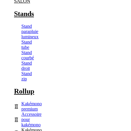
SALON
Stands
Stand
parapluie
lumineux
Stand
tube
Stand
courbé
Stand
droit
Stand
zip
Rollup
Kakémono
premium
Accessoire
pour
kakémono
Kakémono