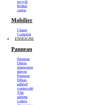
recyclé
Rollup
carton
Mobilier
Chaise
Comptoir
ENSEIGNE
Panneau
Panneau
Dibon,
impression
directe
Panneau
Dibon,
adhésif
contrecollé
Tôle
tablette
Lettres