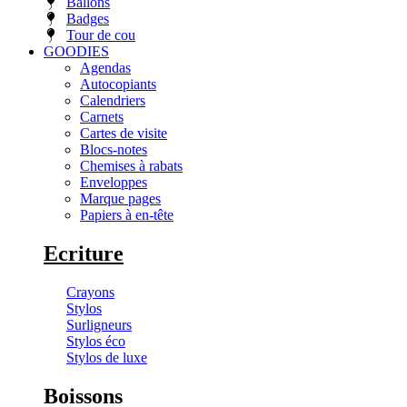
Ballons
Badges
Tour de cou
GOODIES
Agendas
Autocopiants
Calendriers
Carnets
Cartes de visite
Blocs-notes
Chemises à rabats
Enveloppes
Marque pages
Papiers à en-tête
Ecriture
Crayons
Stylos
Surligneurs
Stylos éco
Stylos de luxe
Boissons