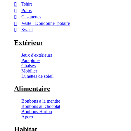
Tshirt
Polos
Casquettes
Veste - Doudoune -polaire
Sweat
Extérieur
Jeux d'extérieurs
Parapluies
Chaises
Mobilier
Lunettes de soleil
Alimentaire
Bonbons à la menthe
Bonbons au chocolat
Bonbons Haribo
Apero
Habitat