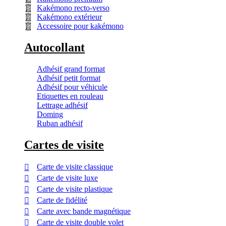
Kakémono recto-verso
Kakémono extérieur
Accessoire pour kakémono
Autocollant
Adhésif grand format
Adhésif petit format
Adhésif pour véhicule
Etiquettes en rouleau
Lettrage adhésif
Doming
Ruban adhésif
Cartes de visite
Carte de visite classique
Carte de visite luxe
Carte de visite plastique
Carte de fidélité
Carte avec bande magnétique
Carte de visite double volet