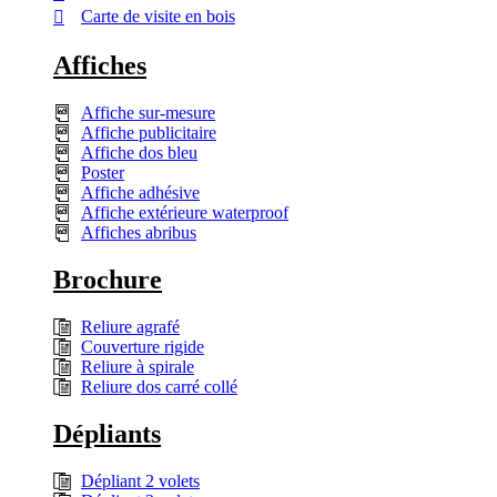
Carte de visite en bois
Affiches
Affiche sur-mesure
Affiche publicitaire
Affiche dos bleu
Poster
Affiche adhésive
Affiche extérieure waterproof
Affiches abribus
Brochure
Reliure agrafé
Couverture rigide
Reliure à spirale
Reliure dos carré collé
Dépliants
Dépliant 2 volets