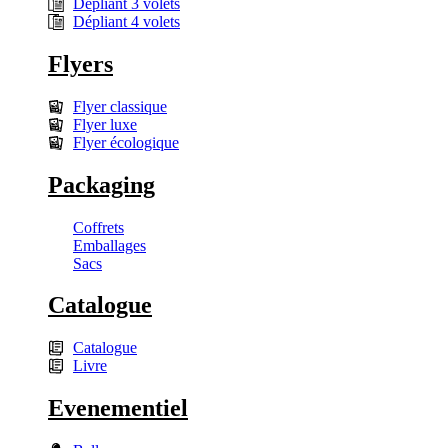
Dépliant 3 volets
Dépliant 4 volets
Flyers
Flyer classique
Flyer luxe
Flyer écologique
Packaging
Coffrets
Emballages
Sacs
Catalogue
Catalogue
Livre
Evenementiel