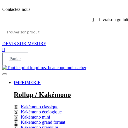
Aller
Contactez-nous :
au
contenu
Livraison gratui
DEVIS SUR MESURE
Panier
IMPRIMERIE
Rollup / Kakémono
Kakémono classique
Kakémono écologique
Kakémono mini
Kakémono grand format
Kakémono premium