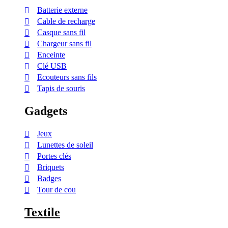
Batterie externe
Cable de recharge
Casque sans fil
Chargeur sans fil
Enceinte
Clé USB
Ecouteurs sans fils
Tapis de souris
Gadgets
Jeux
Lunettes de soleil
Portes clés
Briquets
Badges
Tour de cou
Textile