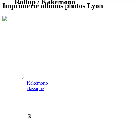
Rollup / Kakémono
Imprimerie albums photos Lyon
Kakémono
classique