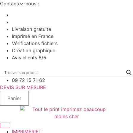
Aller
Contactez-nous :
au
contenu
Livraison gratuite
Imprimé en France
Vérifications fichiers
Création graphique
Avis clients 5/5
09 72 15 71 62
DEVIS SUR MESURE
Panier
IMPRIMERIE