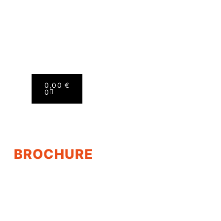
0,00
€
0
BROCHURE