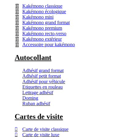
Kakémono classique
Kakémono écologique
Kakémono mini
Kakémono grand format
Kakémono premium
Kakémono recto-verso
Kakémono extérieur
Accessoire pour kakémono
Autocollant
Adhésif grand format
Adhésif petit format
Adhésif pour véhicule
Etiquettes en rouleau
Lettrage adhésif
Doming
Ruban adhésif
Cartes de visite
Carte de visite classique
Carte de visite luxe