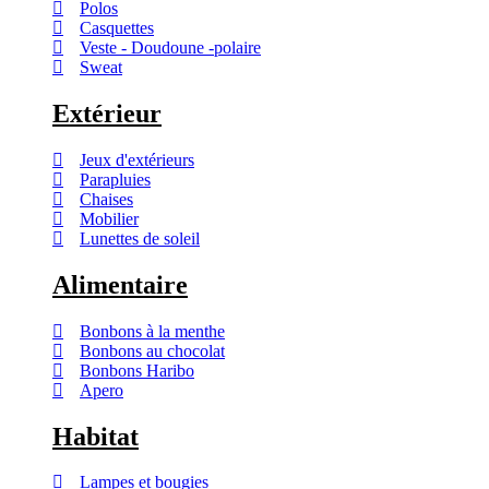
Polos
Casquettes
Veste - Doudoune -polaire
Sweat
Extérieur
Jeux d'extérieurs
Parapluies
Chaises
Mobilier
Lunettes de soleil
Alimentaire
Bonbons à la menthe
Bonbons au chocolat
Bonbons Haribo
Apero
Habitat
Lampes et bougies