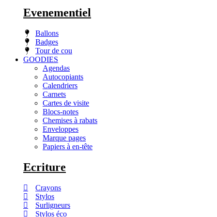
Evenementiel
Ballons
Badges
Tour de cou
GOODIES
Agendas
Autocopiants
Calendriers
Carnets
Cartes de visite
Blocs-notes
Chemises à rabats
Enveloppes
Marque pages
Papiers à en-tête
Ecriture
Crayons
Stylos
Surligneurs
Stylos éco