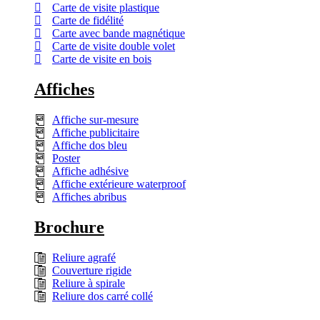
Carte de visite plastique
Carte de fidélité
Carte avec bande magnétique
Carte de visite double volet
Carte de visite en bois
Affiches
Affiche sur-mesure
Affiche publicitaire
Affiche dos bleu
Poster
Affiche adhésive
Affiche extérieure waterproof
Affiches abribus
Brochure
Reliure agrafé
Couverture rigide
Reliure à spirale
Reliure dos carré collé