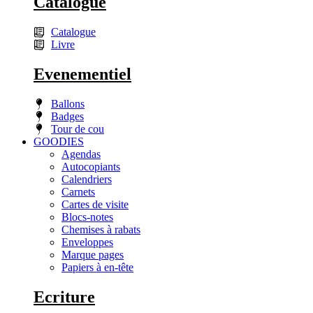
Catalogue
Catalogue
Livre
Evenementiel
Ballons
Badges
Tour de cou
GOODIES
Agendas
Autocopiants
Calendriers
Carnets
Cartes de visite
Blocs-notes
Chemises à rabats
Enveloppes
Marque pages
Papiers à en-tête
Ecriture