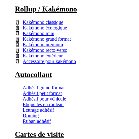
Rollup / Kakémono
Kakémono classique
Kakémono écologique
Kakémono mini
Kakémono grand format
Kakémono premium
Kakémono recto-verso
Kakémono extérieur
Accessoire pour kakémono
Autocollant
Adhésif grand format
Adhésif petit format
Adhésif pour véhicule
Etiquettes en rouleau
Lettrage adhésif
Doming
Ruban adhésif
Cartes de visite