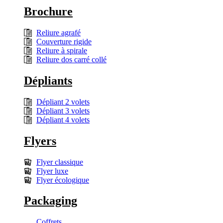
Brochure
Reliure agrafé
Couverture rigide
Reliure à spirale
Reliure dos carré collé
Dépliants
Dépliant 2 volets
Dépliant 3 volets
Dépliant 4 volets
Flyers
Flyer classique
Flyer luxe
Flyer écologique
Packaging
Coffrets