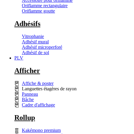
Accessoire pour oriflamme
Oriflamme rectangulaire
Oriflamme goutte
Adhésifs
Vitrophanie
Adhésif mural
Adhésif microperforé
Adhésif de sol
PLV
Afficher
Affiche & poster
Languettes étagères de rayon
Panneau
Bâche
Cadre d'affichage
Rollup
Kakémono premium