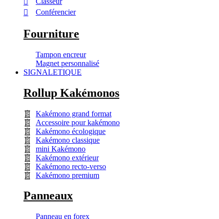
Classeur
Conférencier
Fourniture
Tampon encreur
Magnet personnalisé
SIGNALETIQUE
Rollup Kakémonos
Kakémono grand format
Accessoire pour kakémono
Kakémono écologique
Kakémono classique
mini Kakémono
Kakémono extérieur
Kakémono recto-verso
Kakémono premium
Panneaux
Panneau en forex