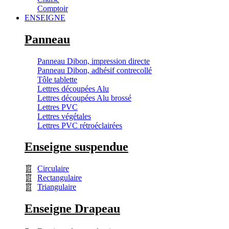
Comptoir
ENSEIGNE
Panneau
Panneau Dibon, impression directe
Panneau Dibon, adhésif contrecollé
Tôle tablette
Lettres découpées Alu
Lettres découpées Alu brossé
Lettres PVC
Lettres végétales
Lettres PVC rétroéclairées
Enseigne suspendue
Circulaire
Rectangulaire
Triangulaire
Enseigne Drapeau