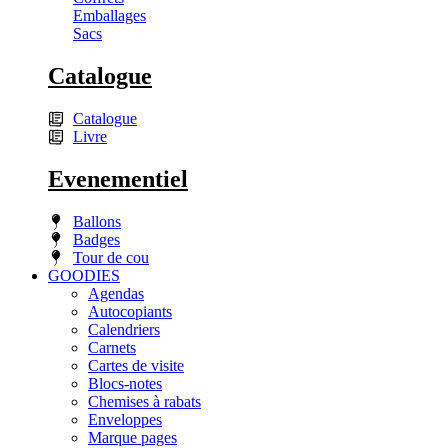
Emballages
Sacs
Catalogue
Catalogue
Livre
Evenementiel
Ballons
Badges
Tour de cou
GOODIES
Agendas
Autocopiants
Calendriers
Carnets
Cartes de visite
Blocs-notes
Chemises à rabats
Enveloppes
Marque pages