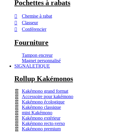
Pochettes à rabats
Chemise à rabat
Classeur
Conférencier
Fourniture
Tampon encreur
Magnet personnalisé
SIGNALETIQUE
Rollup Kakémonos
Kakémono grand format
Accessoire pour kakémono
Kakémono écologique
Kakémono classique
mini Kakémono
Kakémono extérieur
Kakémono recto-verso
Kakémono premium