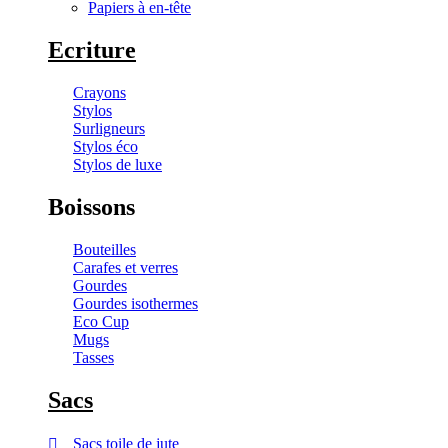
Papiers à en-tête
Ecriture
Crayons
Stylos
Surligneurs
Stylos éco
Stylos de luxe
Boissons
Bouteilles
Carafes et verres
Gourdes
Gourdes isothermes
Eco Cup
Mugs
Tasses
Sacs
Sacs toile de jute