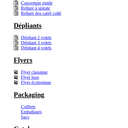
Couverture rigide
Reliure à spirale
Reliure dos carré collé
Dépliants
Dépliant 2 volets
Dépliant 3 volets
Dépliant 4 volets
Flyers
Flyer classique
Flyer luxe
Flyer écologique
Packaging
Coffrets
Emballages
Sacs