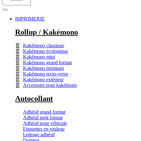
IMPRIMERIE
Rollup / Kakémono
Kakémono classique
Kakémono écologique
Kakémono mini
Kakémono grand format
Kakémono premium
Kakémono recto-verso
Kakémono extérieur
Accessoire pour kakémono
Autocollant
Adhésif grand format
Adhésif petit format
Adhésif pour véhicule
Etiquettes en rouleau
Lettrage adhésif
Doming