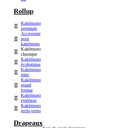
Rollup
Kakémono
premium
Accessoire
pour
kakémono
Kakémono
classique
Kakémono
écologique
Kakémono
mini
Kakémono
grand
format
Kakémono
extérieur
Kakémono
recto-verso
Drapeaux
Sacs de sport classiques