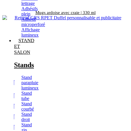
lettrage
Adhésifs
Mugs ardoise avec craie | 330 ml
plein
Adhésif
microperforé
Affichage
lumineux
STAND
ET
SALON
Stands
Stand
parapluie
lumineux
Stand
tube
Stand
courbé
Stand
droit
Stand
zip