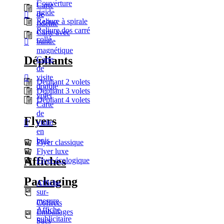
Couverture
Carte
rigide
de
Reliure à spirale
fidélité
Reliure dos carré
Carte avec
collé
bande
magnétique
Dépliants
Carte
de
visite
Dépliant 2 volets
double
Dépliant 3 volets
volet
Dépliant 4 volets
Carte
de
Flyers
visite
en
bois
Flyer classique
Flyer luxe
Affiches
Flyer écologique
Packaging
Affiche
sur-
mesure
Coffrets
Affiche
Emballages
publicitaire
Sacs