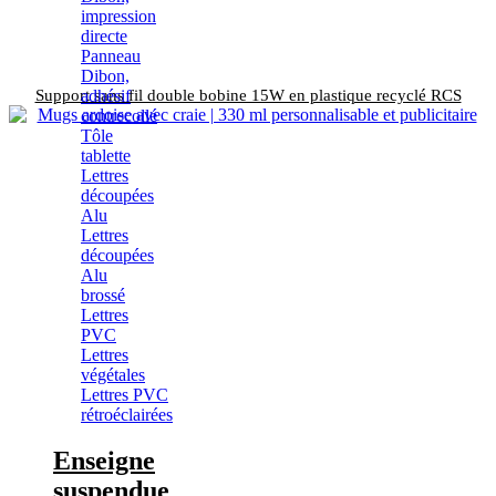
impression
directe
Panneau
Dibon,
adhésif
Support sans fil double bobine 15W en plastique recyclé RCS
contrecollé
Tôle
tablette
Lettres
découpées
Alu
Lettres
découpées
Alu
brossé
Lettres
PVC
Lettres
végétales
Lettres PVC
rétroéclairées
Enseigne
suspendue