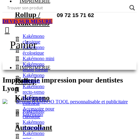
IMPRIMERIE
Rollup /
09 72 15 71 62
DEVIS SUR MESURE
Kakémono
Kakémono
classique
Panier
Kakémono
écologique
Kakémono mini
Kakémono
IMPRIMERIE
grand format
Kakémono
Imprimerie impression pour dentistes
Rollup
premium
Kakémono
Lyon
/
recto-verso
Kakémono
Kakémono
extérieur
Accessoire pour
Kakémono
kakémono
classique
Kakémono
Autocollant
écologique
Kakémono
mini