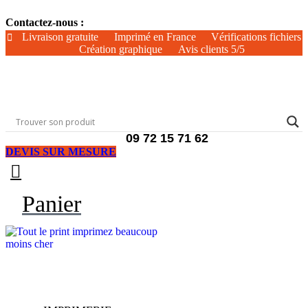
Aller
Contactez-nous :
au
contenu
Livraison gratuite
Imprimé en France
Vérifications fichiers
Création graphique
Avis clients 5/5
09 72 15 71 62
DEVIS SUR MESURE
Panier