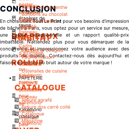
poster
Panneau
CONCLUSION
Bonbons à la menthe
Languettes
alvéolaire
Bonbons au chocolat
étagères de
Plaque
En choisissant
Tout Le Print
pour vos besoins d’impression
Bonbons Haribo
rayon
aimanté
de bâches à Paris, vous optez pour un service sur mesure,
Apero
Panneau
DRAPEAUX
une qualité exceptionnelle et un rapport qualité-prix
HABITAT
Bâche
imbattable. N’attendez plus pour vous démarquer de la
Cadre
Tous les
concurrence et impressionnez votre audience avec des
Lampes et bougies
d'affichage
drapeaux
produits de qualité. Contactez-nous dès aujourd’hui et
Pour la maison
ROLLUP
Drapeau
faisons ensemble du bruit autour de votre marque !
Bracelets
sur-
Ustensiles de cuisine
Kakémono
mesure
PAPETERIE
premium
Fanion &
CATALOGUE
Accessoire
accessoire
pour
Drapeau
Reliure agrafé
kakémono
de
Reliure dos carré collé
Kakémono
bateau
Catalogue
classique
Drapeau
Magazine
Kakémono
pour