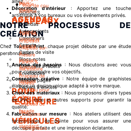
alliez.
sous-
Plaque
Tour de cou
Décoration d’intérieur
: Apportez une touche
mains
aimanté
GOODIES
artistique à vos bureaux ou vos événements privés.
AGENDAS
DRAPEAUX
NOTRE PROCESSUS DE
Agendas
Autocopiants
CRÉATION
Agenda
Tous les
Calendriers
classique
drapeaux
Carnets
Agenda
Chez
Tout Le Print
, chaque projet débute par une étud
Drapeau sur-
Cartes de visite
4
personnalisée :
mesure
Blocs-notes
langues
Fanion &
Analyse des besoins
: Nous discutons avec vou
Chemises à rabats
Agenda
accessoire
pour comprendre vos objectifs.
Enveloppes
6
Drapeau de
Conception créative
: Notre équipe de graphiste
Marque pages
langues
bateau
élabore un design unique adapté à votre marque.
Papiers à en-tête
POUR
Drapeau pour
Choix des matériaux
: Nous proposons divers type
vitre
ÉCRIRE
de PVC, toile et autres supports pour garantir la
ECRITURE
Drapeau de
qualité.
façade
Bloc-
Fabrication sur mesure
: Nos ateliers utilisent de
Crayons
VÉHICULES
notes
technologies de pointe pour vous assurer une
Stylos
standard
découpe parfaite et une impression éclatante.
Surligneurs