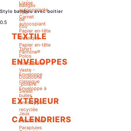
Liasse
Badges
autocopiante
Stylo bambou avec boitier
Tour
Carnet
de
autocopiant
cou
Papier en-tête
TEXTILE
classique
Papier en-tête
Tshirt
Pantone®
Polos
ENVELOPPES
Casquettes
Veste -
Enveloppe
Doudoune
classique
-polaire
Enveloppe à
Sweat
bulles
EXTÉRIEUR
Enveloppe
recyclée
Jeux
CALENDRIERS
d'extérieurs
Parapluies