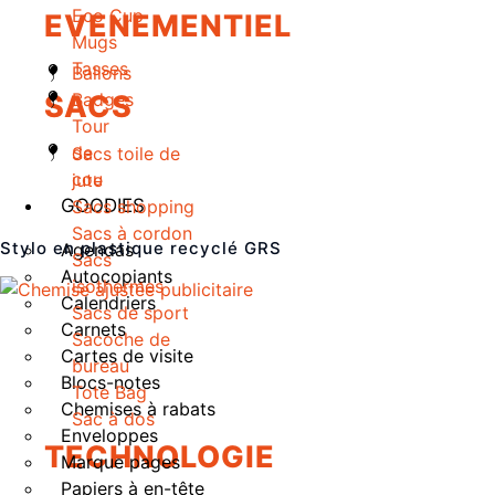
Eco Cup
EVENEMENTIEL
Mugs
Tasses
Ballons
SACS
Badges
Tour
de
Sacs toile de
cou
jute
GOODIES
Sacs shopping
Sacs à cordon
Stylo en plastique recyclé GRS
Agendas
Sacs
Autocopiants
isothermes
Calendriers
Sacs de sport
Carnets
Sacoche de
Cartes de visite
bureau
Blocs-notes
Tote Bag
Chemises à rabats
Sac à dos
Enveloppes
TECHNOLOGIE
Marque pages
Papiers à en-tête