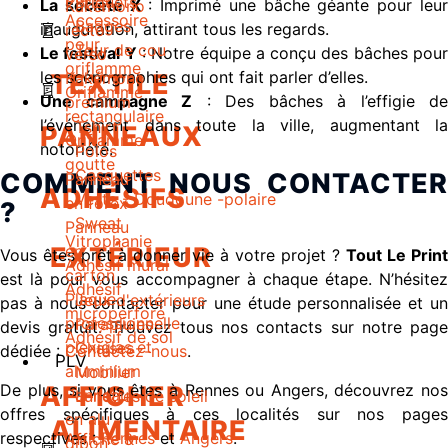
Briquets
La société X
: Imprimé une bâche géante pour leu
Kakémono
Accessoire
Badges
inauguration, attirant tous les regards.
recto-
pour
Tour de cou
Le festival Y
: Notre équipe a conçu des bâches pou
verso
oriflamme
les scénographies qui ont fait parler d’elles.
TEXTILE
Kakémono
Oriflamme
Une campagne Z
: Des bâches à l’effigie de
premium
rectangulaire
l’événement dans toute la ville, augmentant la
Tshirt
PANNEAUX
Oriflamme
notoriété.
Polos
goutte
Casquettes
COMMENT NOUS CONTACTER
Panneau
ADHÉSIFS
Veste - Doudoune -polaire
en forex
?
Sweat
Panneau
Vitrophanie
EXTÉRIEUR
en
Vous êtes prêt à donner vie à votre projet ?
Tout Le Print
Adhésif mural
carton
est là pour vous accompagner à chaque étape. N’hésitez
Adhésif
Plaque
Jeux d'extérieurs
pas à nous contacter pour une étude personnalisée et un
microperforé
professionnelle
Parapluies
devis gratuit. Trouvez tous nos contacts sur notre page
Adhésif de sol
plexiglas et
Chaises
dédiée :
Contactez-nous
.
PLV
aluminium
Mobilier
De plus, si vous êtes à Rennes ou Angers, découvrez nos
AFFICHER
Panneau
Lunettes de soleil
offres spécifiques à ces localités sur nos pages
en alu
ALIMENTAIRE
respectives :
Rennes
et
Angers
.
Affiche &
dibon