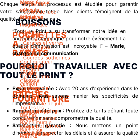
Mémo &
Adhésif pour
Chaque étape du processus est étudiée pour garantir
Stylos éco
notes
véhicule
votre satisfaction totale. Nos clients témoignent de la
Stylos de luxe
adhésives
Plaque
qualité de notre service :
BOISSONS
Carnet
magnétique
“Tout Le Print a su transformer notre idée en
Sticker
POCHETTES
Bouteilles
une bâche magnifique pour notre événement. La
réfléchissants
À
Carafes et verres
qualité d’impression est incroyable !” –
Marie,
Configurateur
Gourdes
RABATS
chargée de communication
voiture
Gourdes isothermes
Configurateur
POURQUOI TRAVAILLER AVEC
Eco Cup
Chemise
Fourgon
Mugs
TOUT LE PRINT
?
à rabat
Configurateur
Tasses
Classeur
camion
Conférencier
Expertise avérée
: Avec 20 ans d’expérience dans le
SACS
BACHES
domaine, nous savons manier les spécificités de
FOURNITURE
l’impression.
Sacs toile de jute
Toutes les
Rapport qualité-prix
: Profitez de tarifs défiant tout
Sacs shopping
Tampon
Bâches
concurrence sans compromettre la qualité.
Sacs à cordon
encreur
Bache murale
Satisfaction garantie
: Nous mettons un point
Sacs isothermes
Magnet
Bache sur
d’honneur à respecter les délais et à assurer la qualité
Sacs de sport
personnalisé
mesure