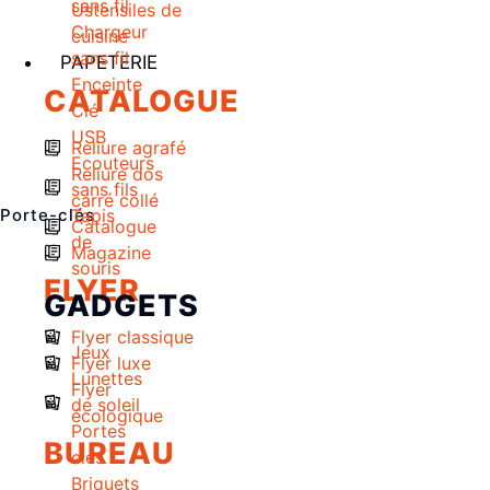
sans fil
Ustensiles de
Chargeur
cuisine
sans fil
PAPETERIE
Enceinte
CATALOGUE
Clé
USB
Reliure agrafé
Ecouteurs
Reliure dos
sans fils
carré collé
Porte-clés
Tapis
Catalogue
de
Magazine
souris
FLYER
GADGETS
Flyer classique
Jeux
Flyer luxe
Lunettes
Flyer
de soleil
écologique
Portes
BUREAU
clés
Briquets