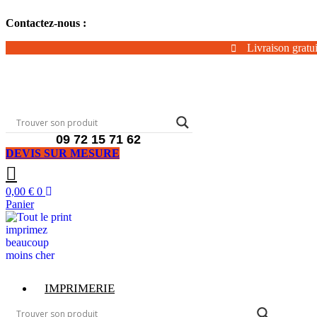
Aller
Contactez-nous :
au
contenu
Livraison gratui
09 72 15 71 62
DEVIS SUR MESURE
0,00
€
0
Panier
IMPRIMERIE