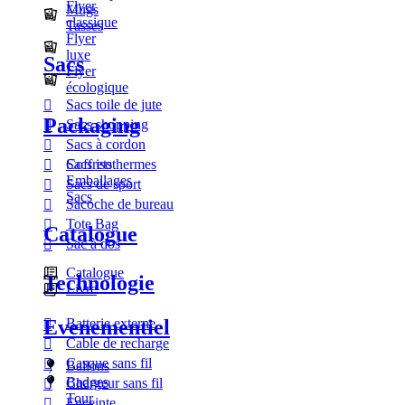
Flyer
Mugs
classique
Tasses
Flyer
luxe
Sacs
Flyer
écologique
Sacs toile de jute
Packaging
Sacs shopping
Sacs à cordon
Coffrets
Sacs isothermes
Emballages
Sacs de sport
Sacs
Sacoche de bureau
Tote Bag
Catalogue
Sac à dos
Catalogue
Technologie
Livre
Evenementiel
Batterie externe
Cable de recharge
Casque sans fil
Ballons
Badges
Chargeur sans fil
Tour
Enceinte