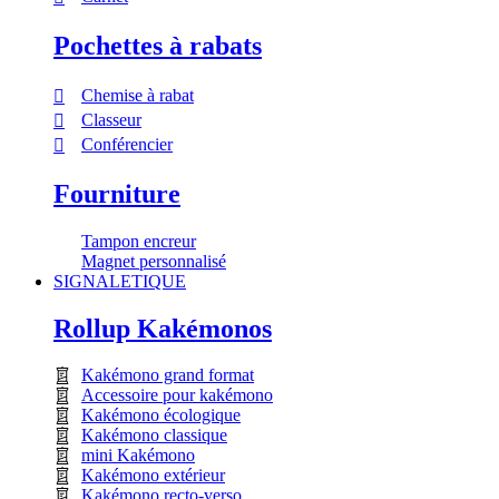
Pochettes à rabats
Chemise à rabat
Classeur
Conférencier
Fourniture
Tampon encreur
Magnet personnalisé
SIGNALETIQUE
Rollup Kakémonos
Kakémono grand format
Accessoire pour kakémono
Kakémono écologique
Kakémono classique
mini Kakémono
Kakémono extérieur
Kakémono recto-verso