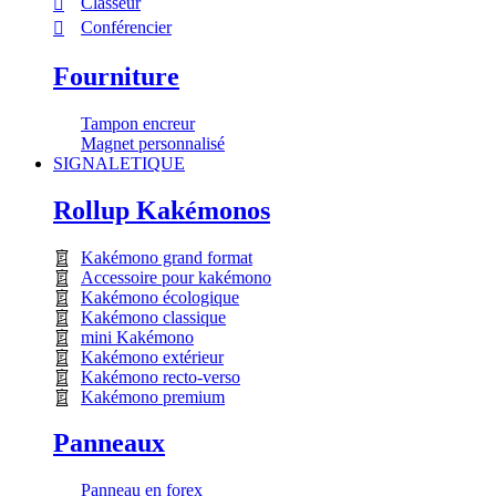
Classeur
Conférencier
Fourniture
Tampon encreur
Magnet personnalisé
SIGNALETIQUE
Rollup Kakémonos
Kakémono grand format
Accessoire pour kakémono
Kakémono écologique
Kakémono classique
mini Kakémono
Kakémono extérieur
Kakémono recto-verso
Kakémono premium
Panneaux
Panneau en forex