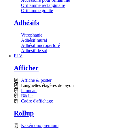
Accessoire pour oriflamme
Oriflamme rectangulaire
Oriflamme goutte
Adhésifs
Vitrophanie
Adhésif mural
Adhésif microperforé
Adhésif de sol
PLV
Afficher
Affiche & poster
Languettes étagères de rayon
Panneau
Bâche
Cadre d'affichage
Rollup
Kakémono premium