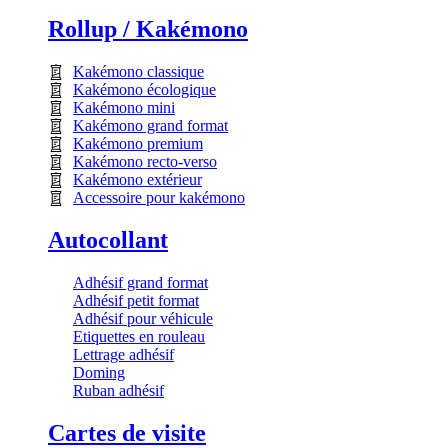
Rollup / Kakémono
Kakémono classique
Kakémono écologique
Kakémono mini
Kakémono grand format
Kakémono premium
Kakémono recto-verso
Kakémono extérieur
Accessoire pour kakémono
Autocollant
Adhésif grand format
Adhésif petit format
Adhésif pour véhicule
Etiquettes en rouleau
Lettrage adhésif
Doming
Ruban adhésif
Cartes de visite