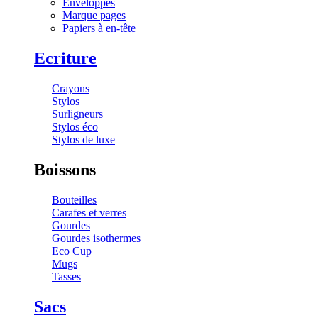
Enveloppes
Marque pages
Papiers à en-tête
Ecriture
Crayons
Stylos
Surligneurs
Stylos éco
Stylos de luxe
Boissons
Bouteilles
Carafes et verres
Gourdes
Gourdes isothermes
Eco Cup
Mugs
Tasses
Sacs