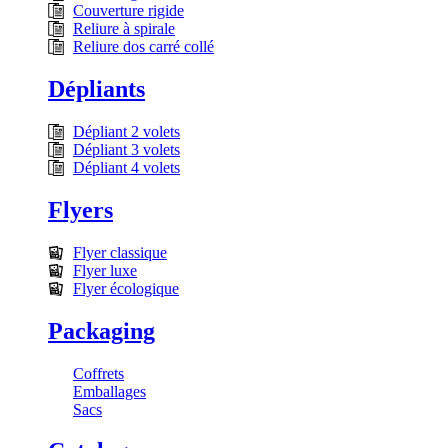
Couverture rigide
Reliure à spirale
Reliure dos carré collé
Dépliants
Dépliant 2 volets
Dépliant 3 volets
Dépliant 4 volets
Flyers
Flyer classique
Flyer luxe
Flyer écologique
Packaging
Coffrets
Emballages
Sacs