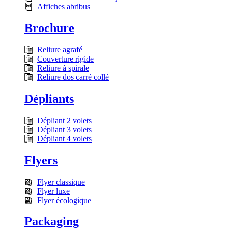
Affiches abribus
Brochure
Reliure agrafé
Couverture rigide
Reliure à spirale
Reliure dos carré collé
Dépliants
Dépliant 2 volets
Dépliant 3 volets
Dépliant 4 volets
Flyers
Flyer classique
Flyer luxe
Flyer écologique
Packaging