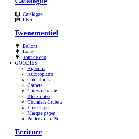
Catalogue
Catalogue
Livre
Evenementiel
Ballons
Badges
Tour de cou
GOODIES
Agendas
Autocopiants
Calendriers
Carnets
Cartes de visite
Blocs-notes
Chemises à rabats
Enveloppes
Marque pages
Papiers à en-tête
Ecriture