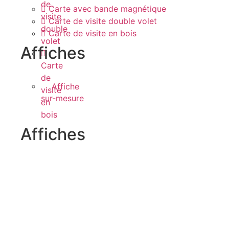
de
Carte avec bande magnétique
visite
Carte de visite double volet
double
Carte de visite en bois
volet
Affiches
Carte
de
Affiche
visite
sur-mesure
en
bois
Affiches