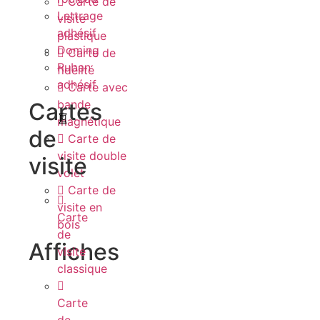
Carte de
Lettrage
visite
adhésif
plastique
Doming
Carte de
Ruban
fidélité
adhésif
Carte avec
bande
Cartes
magnétique
de
Carte de
visite double
visite
volet
Carte de
visite en
Carte
bois
de
Affiches
visite
classique
Carte
de