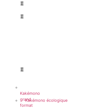
Kakémono
grand
Kakémono écologique
format