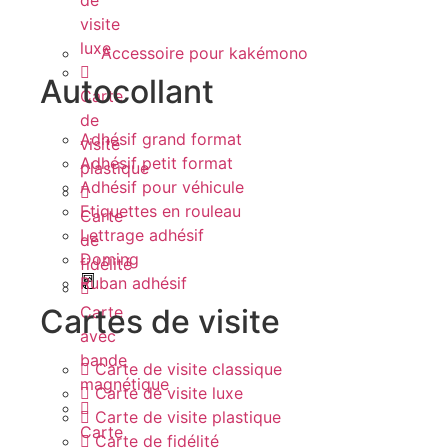
visite
luxe
Accessoire pour kakémono
Autocollant
Carte
de
Adhésif grand format
visite
Adhésif petit format
plastique
Adhésif pour véhicule
Etiquettes en rouleau
Carte
Lettrage adhésif
de
Doming
fidélité
Ruban adhésif
Cartes de visite
Carte
avec
bande
Carte de visite classique
magnétique
Carte de visite luxe
Carte de visite plastique
Carte
Carte de fidélité