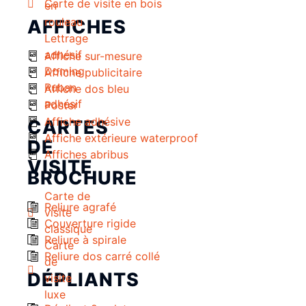
Carte de visite en bois
en
rouleau
AFFICHES
Lettrage
adhésif
Affiche sur-mesure
Doming
Affiche publicitaire
Ruban
Affiche dos bleu
adhésif
Poster
Affiche adhésive
CARTES
Affiche extérieure waterproof
DE
Affiches abribus
VISITE
BROCHURE
Carte de
Reliure agrafé
visite
Couverture rigide
classique
Reliure à spirale
Carte
Reliure dos carré collé
de
DÉPLIANTS
visite
luxe