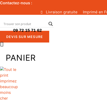
Aller
Contactez-nous :
au
Livraison gratuite
Imprimé en F
contenu
09 72 15 71 62
DEVIS SUR MESURE
PANIER