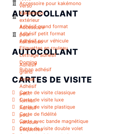
Accessoire pour kakémono
verso
AUTOCOLLANT
Kakémono
extérieur
Adhésif grand format
Accessoire
Adhésif petit format
pour
Adhésif pour véhicule
kakémono
Etiquettes en rouleau
AUTOCOLLANT
Lettrage adhésif
Doming
Adhésif
Ruban adhésif
grand
CARTES DE VISITE
format
Adhésif
Carte de visite classique
petit
Carte de visite luxe
format
Carte de visite plastique
Adhésif
Carte de fidélité
pour
Carte avec bande magnétique
véhicule
Carte de visite double volet
Etiquettes