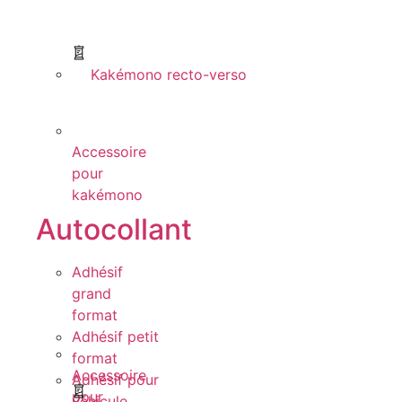
Kakémono recto-verso
Accessoire
pour
kakémono
Autocollant
Adhésif
grand
format
Adhésif petit
format
Accessoire
Adhésif pour
pour
véhicule