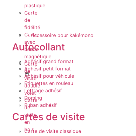
plastique
Carte
de
fidélité
Carte
Accessoire pour kakémono
avec
Autocollant
bande
magnétique
Adhésif grand format
Carte
Adhésif petit format
de
Adhésif pour véhicule
visite
Etiquettes en rouleau
double
Lettrage adhésif
volet
Doming
Carte
Ruban adhésif
de
Cartes de visite
visite
en
bois
Carte de visite classique