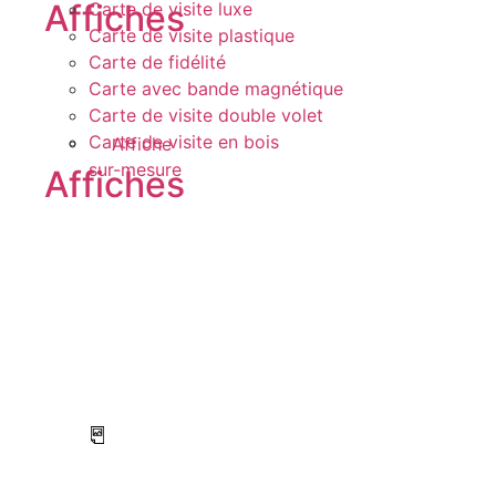
Affiches
Carte de visite luxe
Carte de visite plastique
Carte de fidélité
Carte avec bande magnétique
Carte de visite double volet
Carte de visite en bois
Affiche
sur-mesure
Affiches