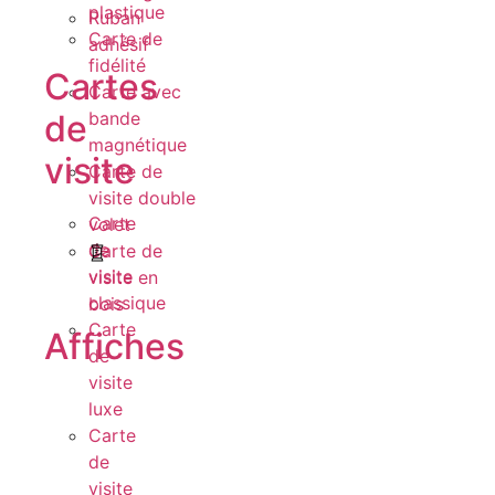
plastique
Ruban
Carte de
adhésif
fidélité
Cartes
Carte avec
de
bande
magnétique
visite
Carte de
visite double
Carte
volet
de
Carte de
visite
visite en
classique
bois
Carte
Affiches
de
visite
luxe
Carte
de
visite