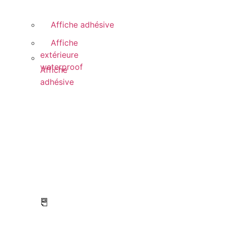
Affiche adhésive
Affiche
extérieure
waterproof
Affiche
adhésive