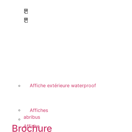
Affiche extérieure waterproof
Affiches
abribus
Brochure
Affiche