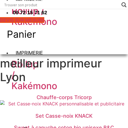
Rollup /
09 72 15 71 62
Kakémono
DEVIS SUR MESURE
Panier
IMPRIMERIE
meilleur imprimeur
Rollup
/
Lyon
Kakémono
Chauffe-corps Tricorp
Set Casse-noix KNACK
Sweat à capuche coton bio unisexe B&C