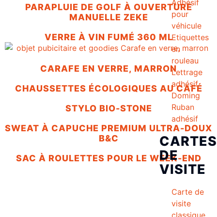
Adhésif
PARAPLUIE DE GOLF À OUVERTURE
pour
MANUELLE ZEKE
véhicule
VERRE À VIN FUMÉ 360 ML
Etiquettes
en
rouleau
CARAFE EN VERRE, MARRON
Lettrage
adhésif
CHAUSSETTES ÉCOLOGIQUES AU CAFÉ
Doming
Ruban
STYLO BIO-STONE
adhésif
SWEAT À CAPUCHE PREMIUM ULTRA-DOUX
CARTES
B&C
DE
SAC À ROULETTES POUR LE WEEK-END
VISITE
Carte de
visite
classique