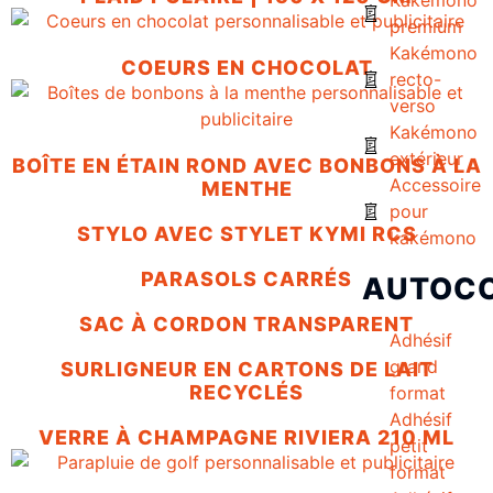
premium
Kakémono
COEURS EN CHOCOLAT
recto-
verso
Kakémono
extérieur
BOÎTE EN ÉTAIN ROND AVEC BONBONS À LA
Accessoire
MENTHE
pour
STYLO AVEC STYLET KYMI RCS
kakémono
PARASOLS CARRÉS
AUTOC
SAC À CORDON TRANSPARENT
Adhésif
grand
SURLIGNEUR EN CARTONS DE LAIT
RECYCLÉS
format
Adhésif
VERRE À CHAMPAGNE RIVIERA 210 ML
petit
format