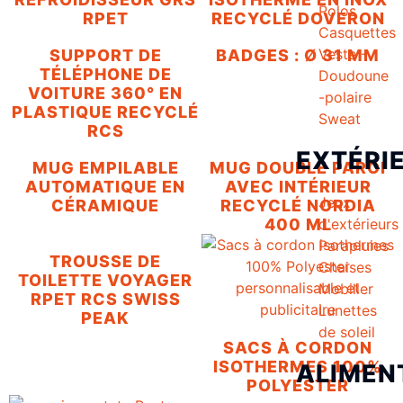
Polos
RPET
RECYCLÉ DOVERON
Casquettes
Veste -
SUPPORT DE
BADGES : Ø 31 MM
TÉLÉPHONE DE
Doudoune
VOITURE 360° EN
-polaire
PLASTIQUE RECYCLÉ
Sweat
RCS
EXTÉRI
MUG EMPILABLE
MUG DOUBLE PAROI
AUTOMATIQUE EN
AVEC INTÉRIEUR
Jeux
CÉRAMIQUE
RECYCLÉ NORDIA
d'extérieurs
400 ML
Parapluies
TROUSSE DE
Chaises
TOILETTE VOYAGER
Mobilier
RPET RCS SWISS
Lunettes
PEAK
de soleil
SACS À CORDON
ISOTHERMES 100%
ALIMEN
POLYESTER