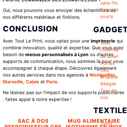
PUIS-JE COMMANDER DES ÉCHANTILLONS ?
sans fils
Tapis de
Oui, nous pouvons vous envoyer des échantillons de
souris
nos différents matériaux et finitions.
CONCLUSION
GADGE
Avec Tout Le Print, vous optez pour une
imprimerie
qui
Jeux
combine innovation, qualité et expertise. Que vous ayez
Lunettes
besoin de
menus personnalisés à Lyon
ou d’autres
de soleil
supports de communication, nous sommes là pour vous
Portes
accompagner à chaque étape. Découvrez également
clés
nos autres services dans nos agences à
Montpellier
,
Briquets
Marseille
,
Calais
et
Paris
.
Badges
Tour de
Ne lésinez pas sur l’impact de vos supports publicitaires
cou
: faites appel à notre expertise !
TEXTIL
SAC À DOS
MUG ALIMENTAIRE
Tshirt
REFROIDISSEUR GRS
ISOTHERME EN INOX