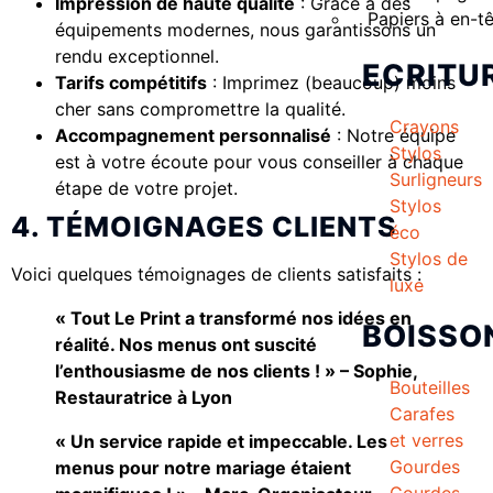
Impression de haute qualité
: Grâce à des
Papiers à en-t
équipements modernes, nous garantissons un
rendu exceptionnel.
ECRITU
Tarifs compétitifs
: Imprimez (beaucoup) moins
cher sans compromettre la qualité.
Crayons
Accompagnement personnalisé
: Notre équipe
Stylos
est à votre écoute pour vous conseiller à chaque
Surligneurs
étape de votre projet.
Stylos
4. TÉMOIGNAGES CLIENTS
éco
Stylos de
Voici quelques témoignages de clients satisfaits :
luxe
« Tout Le Print a transformé nos idées en
BOISSO
réalité. Nos menus ont suscité
l’enthousiasme de nos clients ! » – Sophie,
Bouteilles
Restauratrice à Lyon
Carafes
et verres
« Un service rapide et impeccable. Les
Gourdes
menus pour notre mariage étaient
Gourdes