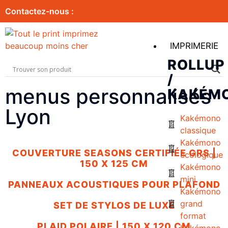
Contactez-nous :
IMPRIMERIE
ROLLUP
/
menus personnalisés
KAKÉM
Lyon
Kakémono
classique
Kakémono
COUVERTURE SEASONS CERTIFIÉE GRS |
écologique
150 X 125 CM
Kakémono
mini
PANNEAUX ACOUSTIQUES POUR PLAFOND
Kakémono
grand
SET DE STYLOS DE LUXE
format
PLAID POLAIRE | 150 X 120 CM
Kakémono