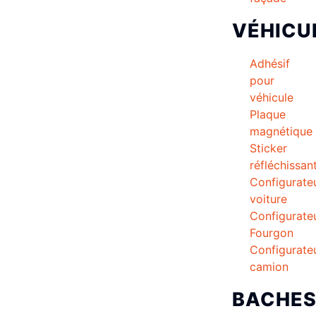
VÉHICU
Adhésif
pour
véhicule
Plaque
magnétique
Sticker
réfléchissan
Configurate
voiture
Configurate
Fourgon
Configurate
camion
BACHE