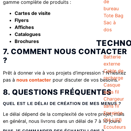
de
gamme complète de produits :
bureau
Cartes de visite
Tote Bag
Flyers
Sac à
Affiches
dos
Catalogues
TECHNO
Brochures
7. COMMENT NOUS CONTACTER
Batterie
?
externe
Cable de
Prêt à donner vie à vos projets d’impression ? N’hésitez
recharge
pas à
nous contacter
pour discuter de vos besoins.
Casque
8. QUESTIONS FRÉQUENTES
sans fil
Chargeur
QUEL EST LE DÉLAI DE CRÉATION DE MES MENUS ?
sans fil
Enceinte
Le délai dépend de la complexité de votre projet, mais
Clé USB
en général, nous livrons dans un délai de 7 à 10 jours.
Ecouteurs