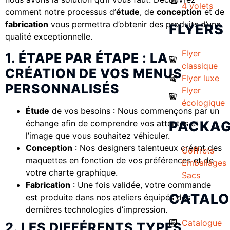
4 volets
comment notre processus d’
étude
, de
conception
et de
fabrication
vous permettra d’obtenir des produits d’une
FLYERS
qualité exceptionnelle.
Flyer
1. ÉTAPE PAR ÉTAPE : LA
classique
CRÉATION DE VOS MENUS
Flyer luxe
PERSONNALISÉS
Flyer
écologique
Étude
de vos besoins : Nous commençons par un
échange afin de comprendre vos attentes et
PACKAG
l’image que vous souhaitez véhiculer.
Conception
: Nos designers talentueux créent des
Coffrets
maquettes en fonction de vos préférences et de
Emballages
votre charte graphique.
Sacs
Fabrication
: Une fois validée, votre commande
CATAL
est produite dans nos ateliers équipés des
dernières technologies d’impression.
Catalogue
2. LES DIFFÉRENTS TYPES