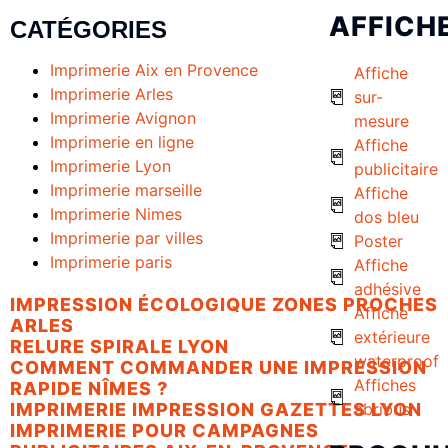
AFFICH
CATÉGORIES
Imprimerie Aix en Provence
Affiche
Imprimerie Arles
sur-
Imprimerie Avignon
mesure
Imprimerie en ligne
Affiche
Imprimerie Lyon
publicitaire
Imprimerie marseille
Affiche
Imprimerie Nimes
dos bleu
Imprimerie par villes
Poster
Imprimerie paris
Affiche
adhésive
IMPRESSION ÉCOLOGIQUE ZONES PROCHES
Affiche
ARLES
extérieure
RELURE SPIRALE LYON
waterproof
COMMENT COMMANDER UNE IMPRESSION
Affiches
RAPIDE NÎMES ?
abribus
IMPRIMERIE IMPRESSION GAZETTES LYON
IMPRIMERIE POUR CAMPAGNES