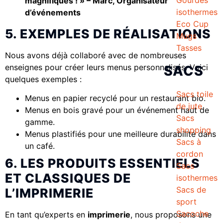
magnifiques ! » – Marc, Organisateur
isothermes
d’événements
Eco Cup
5. EXEMPLES DE RÉALISATIONS
Mugs
Tasses
Nous avons déjà collaboré avec de nombreuses
enseignes pour créer leurs menus personnalisés. Voici
SACS
quelques exemples :
Sacs toile
Menus en papier recyclé pour un restaurant bio.
de jute
Menus en bois gravé pour un événement haut de
Sacs
gamme.
shopping
Menus plastifiés pour une meilleure durabilité dans
Sacs à
un café.
cordon
6. LES PRODUITS ESSENTIELS
Sacs
ET CLASSIQUES DE
isothermes
Sacs de
L’IMPRIMERIE
sport
Sacoche
En tant qu’experts en
imprimerie
, nous proposons une