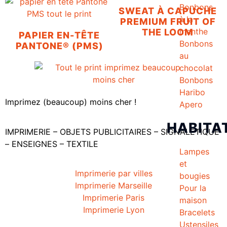
Bonbons
SWEAT À CAPUCHE
à la
PREMIUM FRUIT OF
menthe
THE LOOM
PAPIER EN-TÊTE
Bonbons
PANTONE® (PMS)
au
chocolat
Bonbons
Haribo
Imprimez (beaucoup) moins cher !
Apero
HABITA
IMPRIMERIE – OBJETS PUBLICITAIRES – SIGNALETIQUE
– ENSEIGNES – TEXTILE
Lampes
et
Imprimerie par villes
bougies
Imprimerie Marseille
Pour la
Imprimerie Paris
maison
Imprimerie Lyon
Bracelets
Ustensiles