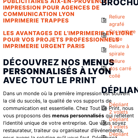
BROCH
PUBLICITAIRES AIX-EN-PROVENCE
IMPRESSION POUR AGENCES DE
COMMUNICATION LYON
Reliure
IMPRIMERIE TRAPPES
agrafé
Couverture
LES AVANTAGES DE L’IMPRIMERIE EN LIGNE
rigide
POUR VOS PROJETS PROFESSIONNELS
IMPRIMERIE URGENT PARIS
Reliure à
spirale
DÉCOUVREZ NOS
MENUS
Reliure
dos carré
PERSONNALISÉS À LYON
collé
AVEC TOUT LE PRINT
DÉPLIA
Dans un monde où la première impression est souvent
la clé du succès, la qualité de vos supports de
Dépliant
communication est essentielle. Chez Tout Le Print, nous
2 volets
vous proposons des
menus personnalisés
qui reflètent
Dépliant
l’identité unique de votre entreprise. Que vous soyez
3 volets
restaurateur, traiteur ou organisateur d’événements,
Dépliant
nous avons la solution qu’il vous faut. Découvrez