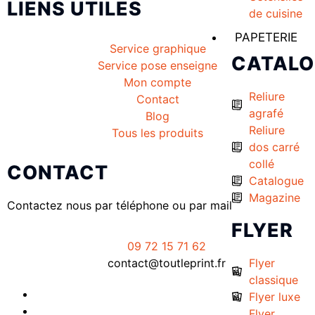
LIENS UTILES
de cuisine
PAPETERIE
Service graphique
CATAL
Service pose enseigne
Mon compte
Reliure
Contact
agrafé
Blog
Reliure
Tous les produits
dos carré
collé
CONTACT
Catalogue
Magazine
Contactez nous par téléphone ou par mail
FLYER
09 72 15 71 62
Flyer
contact@toutleprint.fr
classique
Flyer luxe
Flyer