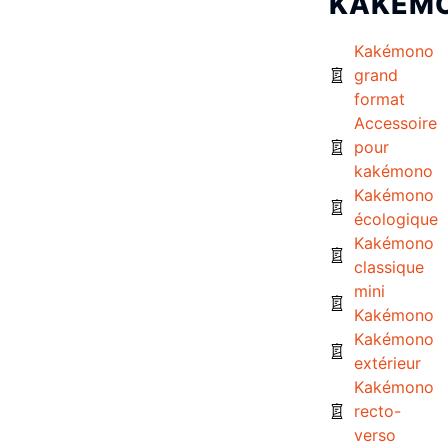
KAKÉM
Kakémono
grand
format
Accessoire
pour
kakémono
Kakémono
écologique
Kakémono
classique
mini
Kakémono
Kakémono
extérieur
Kakémono
recto-
verso