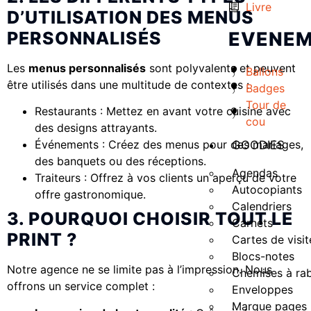
Livre
D’UTILISATION DES MENUS
PERSONNALISÉS
EVENEM
Les
menus personnalisés
sont polyvalents et peuvent
Ballons
être utilisés dans une multitude de contextes :
Badges
Tour de
Restaurants : Mettez en avant votre cuisine avec
cou
des designs attrayants.
Événements : Créez des menus pour des mariages,
GOODIES
des banquets ou des réceptions.
Agendas
Traiteurs : Offrez à vos clients un aperçu de votre
Autocopiants
offre gastronomique.
Calendriers
3. POURQUOI CHOISIR TOUT LE
Carnets
PRINT ?
Cartes de visit
Blocs-notes
Notre agence ne se limite pas à l’impression. Nous
Chemises à ra
offrons un service complet :
Enveloppes
Marque pages