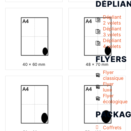
DÉPLIA
Dépliant
2 volets
Dépliant
3 volets
Dépliant
4 volets
FLYERS
40 x 60 mm
48 x 70 mm
Flyer
classique
Flyer
luxe
Flyer
écologique
PACKAG
Coffrets