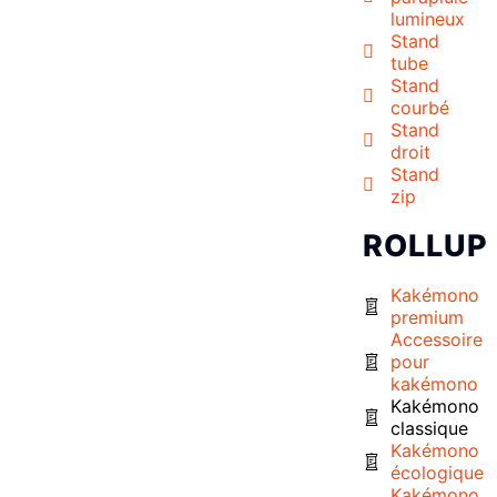
lumineux
Stand
tube
Stand
courbé
Stand
droit
Stand
zip
ROLLUP
Kakémono
premium
Accessoire
pour
kakémono
Kakémono
classique
Kakémono
écologique
Kakémono