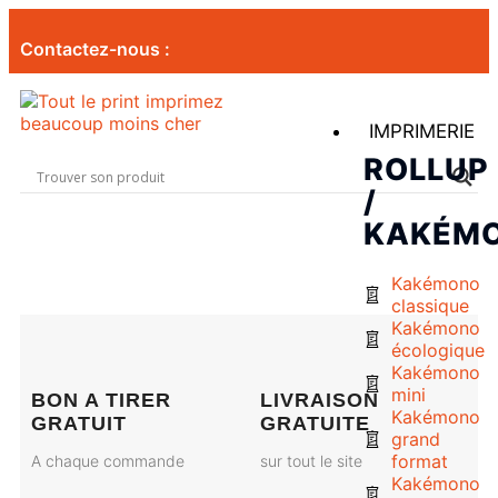
Contactez-nous :
IMPRIMERIE
ROLLUP
/
KAKÉM
Kakémono
classique
Kakémono
écologique
Kakémono
mini
BON A TIRER
LIVRAISON
Kakémono
GRATUIT
GRATUITE
grand
format
A chaque commande
sur tout le site
Kakémono