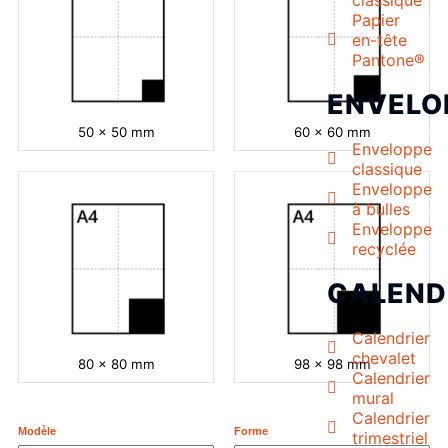
classique
Papier
en-tête
Pantone®
ENVELO
50 x 50 mm
60 x 60 mm
Enveloppe
classique
Enveloppe
à bulles
Enveloppe
recyclée
CALEND
Calendrier
chevalet
80 x 80 mm
98 x 98 mm
Calendrier
mural
Calendrier
Modèle
Forme
trimestriel