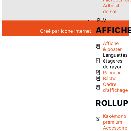
Adhésif
de sol
PLV
AFFICH
Créé par
Icone Internet
Affiche
& poster
Languettes
étagères
de rayon
Panneau
Bâche
Cadre
d'affichage
ROLLUP
Kakémono
premium
Accessoire