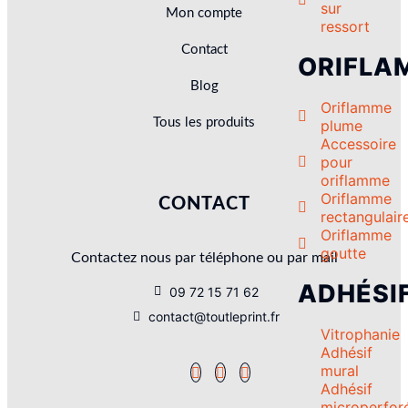
sur
Mon compte
ressort
Contact
ORIFLA
Blog
Oriflamme
Tous les produits
plume
Accessoire
pour
oriflamme
Oriflamme
CONTACT
rectangulair
Oriflamme
goutte
Contactez nous par téléphone ou par mail
ADHÉSI
09 72 15 71 62
contact@toutleprint.fr
Vitrophanie
Adhésif
mural
Adhésif
microperfor