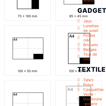
souris
GADGE
70 x 100 mm
85 x 45 mm
Jeux
Lunettes
de soleil
Portes
clés
Briquets
Badges
Tour de
cou
TEXTILE
100 x 50 mm
100 x 60 mm
Tshirt
Polos
Casquettes
Veste -
Doudoune
-polaire