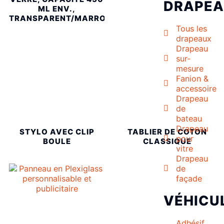
DRAPE
ML ENV.,
TRANSPARENT/MARRON
Tous les
drapeaux
Drapeau
sur-
mesure
Fanion &
accessoire
Drapeau
de
bateau
Drapeau
STYLO AVEC CLIP
TABLIER DE COTON
pour
BOULE
CLASSIQUE
vitre
Drapeau
de
façade
VÉHICU
Adhésif