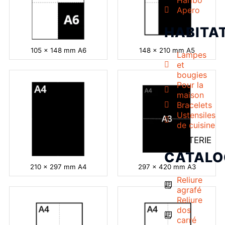
Haribo
Apero
HABITA
105 x 148 mm A6
148 x 210 mm A5
Lampes
et
bougies
Pour la
maison
Bracelets
Ustensiles
de cuisine
PAPETERIE
CATALO
210 x 297 mm A4
297 x 420 mm A3
Reliure
agrafé
Reliure
dos
carré