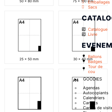
50 x 80 mm
75 x 100 mm
Emballages
Sacs
CATALO
Catalogue
Livre
EVENEM
Ballons
25 x 50 mm
30 x 40 mm
Badges
Tour de
cou
GOODIES
Agendas
Autocopiants
Calendriers
Carnets
Cartes de visit