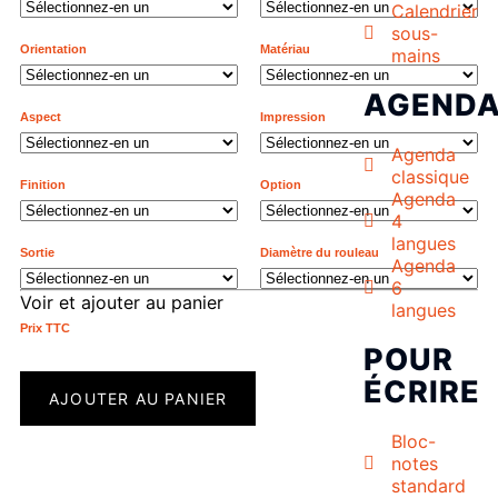
Calendrier
sous-
Orientation
Matériau
mains
AGEND
Aspect
Impression
Agenda
classique
Finition
Option
Agenda
4
langues
Sortie
Diamètre du rouleau
Agenda
6
Voir et ajouter au panier
langues
Prix ​​TTC
POUR
ÉCRIRE
AJOUTER AU PANIER
Bloc-
notes
standard