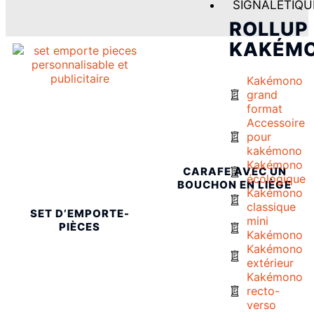
SIGNALETIQU
ROLLUP
KAKÉM
Kakémono
grand
format
Accessoire
pour
kakémono
Kakémono
CARAFE AVEC UN
écologique
BOUCHON EN LIÈGE
Kakémono
classique
SET D’EMPORTE-
mini
PIÈCES
Kakémono
Kakémono
extérieur
Kakémono
recto-
verso