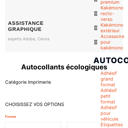
premium
Kakémono
recto-
verso
ASSISTANCE
Kakémono
GRAPHIQUE
extérieur
Accessoire
experts Adobe, Canva
pour
kakémono
AUTOCO
Autocollants écologiques
Adhésif
grand
Catégorie
Imprimerie
format
Adhésif
petit
format
CHOISISSEZ VOS OPTIONS
Adhésif
pour
Format
véhicule
Etiquettes