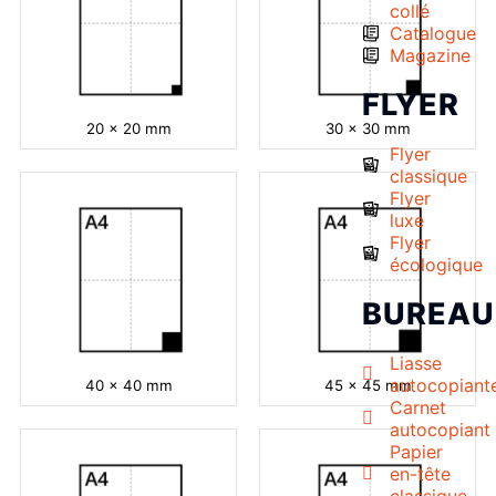
collé
Catalogue
Magazine
FLYER
20 x 20 mm
30 x 30 mm
Flyer
classique
Flyer
luxe
Flyer
écologique
BUREAU
Liasse
autocopiant
40 x 40 mm
45 x 45 mm
Carnet
autocopiant
Papier
en-tête