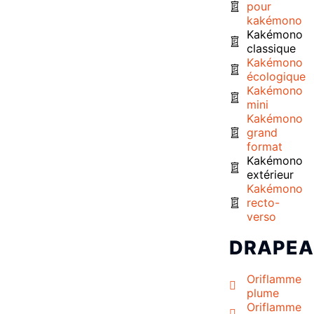
pour
kakémono
Kakémono
classique
Kakémono
écologique
Kakémono
mini
Kakémono
grand
format
Kakémono
extérieur
Kakémono
recto-
verso
DRAPE
Oriflamme
plume
Oriflamme