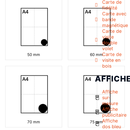
Carte de
fidélité
Carte avec
bande
magnétique
Carte de
visite
double
volet
Carte de
50 mm
60 mm
visite en
bois
AFFICH
Affiche
sur-
mesure
Affiche
publicitaire
Affiche
70 mm
75 mm
dos bleu