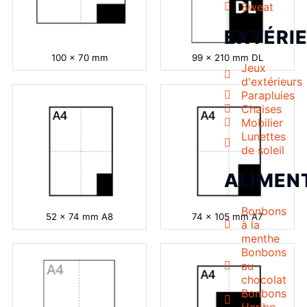
Sweat
EXTÉRI
100 x 70 mm
99 x 210 mm DL
Jeux
d'extérieurs
Parapluies
Chaises
Mobilier
Lunettes
de soleil
ALIMEN
Bonbons
52 x 74 mm A8
74 x 105 mm A7
à la
menthe
Bonbons
au
chocolat
Bonbons