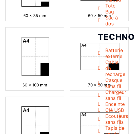
Tote
Bag
60 x 35 mm
60 x 50 mm
Sac à
dos
TECHNO
Batterie
externe
Cable
de
recharge
Casque
60 x 100 mm
70 x 50 mm
sans fil
Chargeur
sans fil
Enceinte
Clé USB
Ecouteurs
sans fils
Tapis de