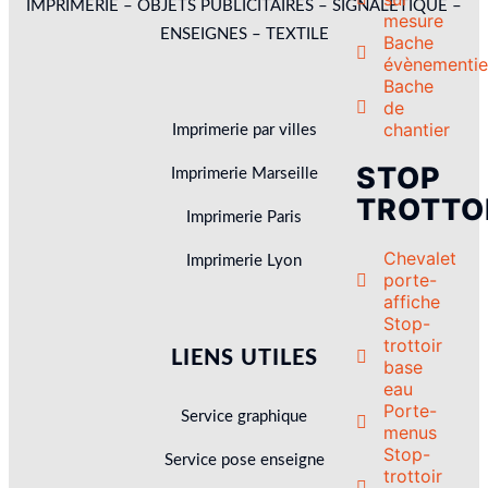
IMPRIMERIE – OBJETS PUBLICITAIRES – SIGNALETIQUE –
mesure
ENSEIGNES – TEXTILE
Bache
évènementie
Bache
de
chantier
Imprimerie par villes
STOP
Imprimerie Marseille
TROTTO
Imprimerie Paris
Chevalet
Imprimerie Lyon
porte-
affiche
Stop-
trottoir
LIENS UTILES
base
eau
Porte-
Service graphique
menus
Stop-
Service pose enseigne
trottoir