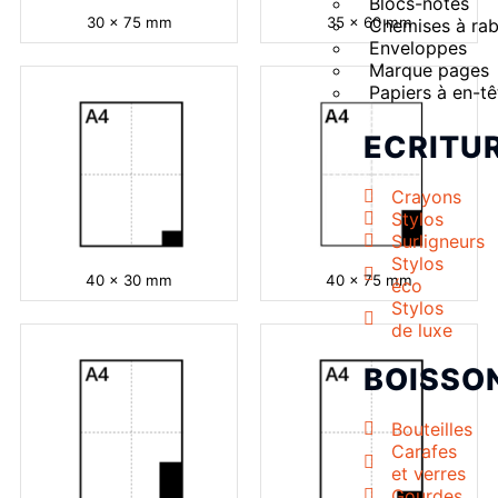
Blocs-notes
30 x 75 mm
35 x 60 mm
Chemises à rab
Enveloppes
Marque pages
Papiers à en-tê
ECRITU
Crayons
Stylos
Surligneurs
Stylos
40 x 30 mm
40 x 75 mm
éco
Stylos
de luxe
BOISSO
Bouteilles
Carafes
et verres
Gourdes