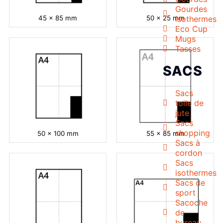
Gourdes
45 x 85 mm
50 x 25 mm
isothermes
Eco Cup
Mugs
Tasses
SACS
Sacs
toile de
jute
Sacs
shopping
50 x 100 mm
55 x 85 mm
Sacs à
cordon
Sacs
isothermes
Sacs de
sport
Sacoche
de
bureau