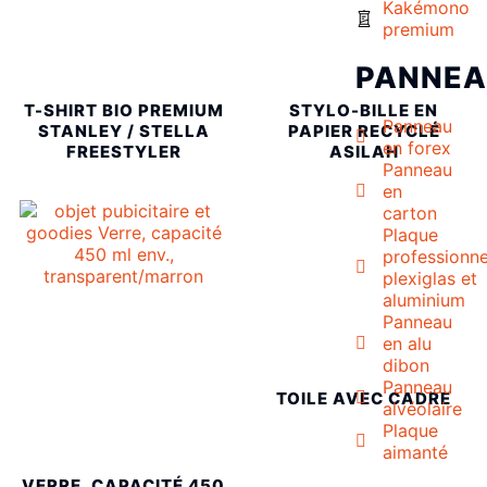
Kakémono
premium
PANNE
T-SHIRT BIO PREMIUM
STYLO-BILLE EN
Panneau
STANLEY / STELLA
PAPIER RECYCLÉ
en forex
FREESTYLER
ASILAH
Panneau
en
carton
Plaque
professionne
plexiglas et
aluminium
Panneau
en alu
dibon
Panneau
TOILE AVEC CADRE
alvéolaire
Plaque
aimanté
VERRE, CAPACITÉ 450