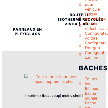
pour
véhicule
Plaque
BOUTEILLE
magnétique
ISOTHERME RECYCLÉE
Sticker
VINGA | 300 ML
réfléchissan
PANNEAUX EN
Configurate
PLEXIGLASS
voiture
Configurate
Fourgon
Configurate
camion
BACHES
Toutes
les
Bâches
Bache
Imprimez (beaucoup) moins cher !
murale
Bache
sur