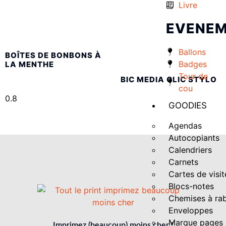
Livre
EVENEM
Ballons
BOÎTES DE BONBONS À
Badges
LA MENTHE
Tour de
BIC MEDIA CLIC STYLO
cou
GOODIES
Agendas
Autocopiants
Calendriers
Carnets
Cartes de visit
Blocs-notes
Chemises à ra
Enveloppes
Marque pages
Imprimez (beaucoup) moins cher !