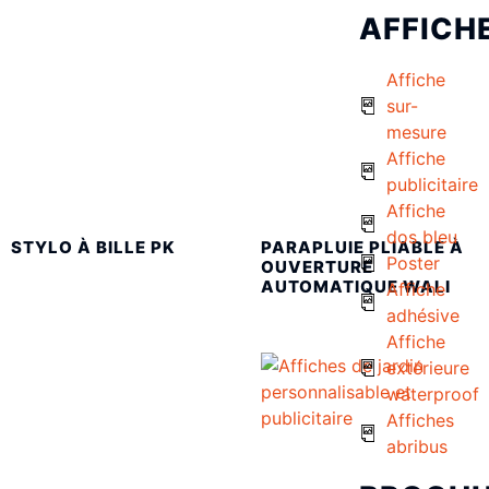
AFFICH
Affiche
sur-
mesure
Affiche
publicitaire
Affiche
dos bleu
STYLO À BILLE PK
PARAPLUIE PLIABLE À
Poster
OUVERTURE
AUTOMATIQUE WALI
Affiche
adhésive
Affiche
extérieure
waterproof
Affiches
abribus