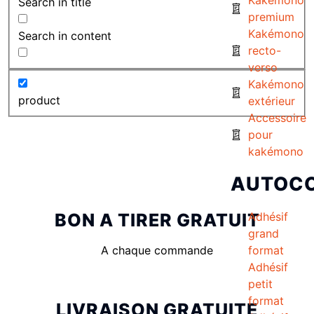
Search in title
premium
Kakémono
Search in content
recto-
verso
Kakémono
product
extérieur
Accessoire
pour
kakémono
AUTOC
BON A TIRER GRATUIT
Adhésif
grand
A chaque commande
format
Adhésif
petit
format
LIVRAISON GRATUITE