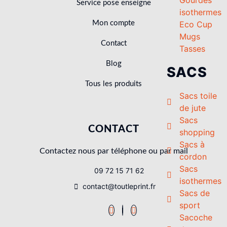
Service pose enseigne
isothermes
Eco Cup
Mon compte
Mugs
Contact
Tasses
Blog
SACS
Tous les produits
Sacs toile
de jute
Sacs
CONTACT
shopping
Sacs à
Contactez nous par téléphone ou par mail
cordon
Sacs
09 72 15 71 62
isothermes
contact@toutleprint.fr
Sacs de
sport
Sacoche