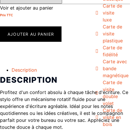
Carte de
Voir et ajouter au panier
visite
Prix ​​TTC
luxe
Carte de
visite
AJOUTER AU PANIER
plastique
Carte de
fidélité
Carte avec
bande
Description
magnétique
DESCRIPTION
Carte de
visite
Profitez d'un confort absolu à chaque tâche d'écriture. Ce
double
stylo offre un mécanisme rotatif fluide pour une
volet
expérience d'écriture agréable. Idéal pour les notes
Carte de
quotidiennes ou les idées créatives, il est le compagnon
visite en
parfait pour votre bureau ou votre sac. Appréciez une
bois
touche douce à chaque mot.