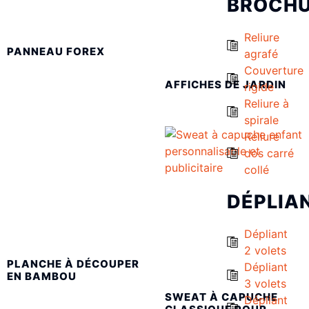
BROCH
Reliure
PANNEAU FOREX
agrafé
Couverture
AFFICHES DE JARDIN
rigide
Reliure à
spirale
Reliure
dos carré
collé
DÉPLIA
Dépliant
2 volets
PLANCHE À DÉCOUPER
Dépliant
EN BAMBOU
3 volets
SWEAT À CAPUCHE
Dépliant