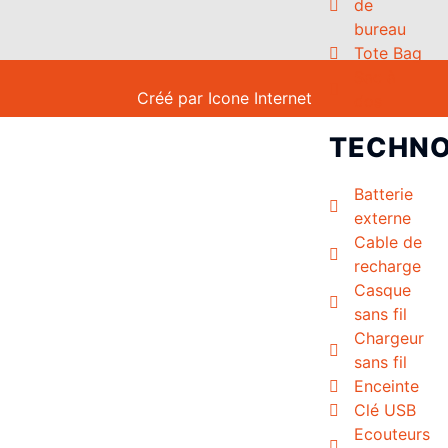
de
bureau
Tote Bag
Sac à
Créé par
Icone Internet
dos
TECHNO
Batterie
externe
Cable de
recharge
Casque
sans fil
Chargeur
sans fil
Enceinte
Clé USB
Ecouteurs