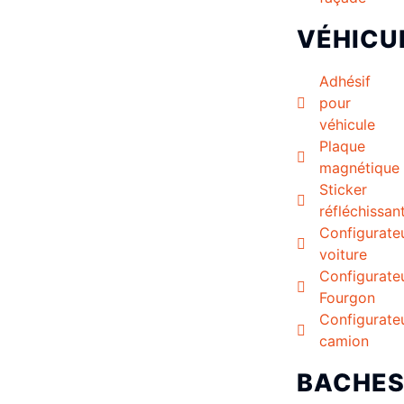
VÉHICU
Adhésif
pour
véhicule
Plaque
magnétique
Sticker
réfléchissan
Configurate
voiture
Configurate
Fourgon
Configurate
camion
BACHE