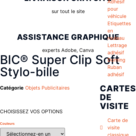
Adhésif
pour
sur tout le site
véhicule
Etiquettes
en
ASSISTANCE GRAPHIQUE
rouleau
Lettrage
experts Adobe, Canva
adhésif
BIC® Super Clip Soft
Doming
Ruban
Stylo-bille
adhésif
CARTES
Catégorie
Objets Publicitaires
DE
VISITE
CHOISISSEZ VOS OPTIONS
Carte de
Couleurs
visite
classique