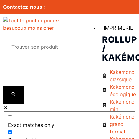
Contactez-nous :
IMPRIMERIE
ROLLUP
/
KAKÉM
Kakémono
classique
Kakémono
écologique
Kakémono
mini
Kakémono
grand
Exact matches only
format
Kakémono