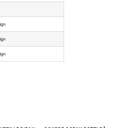
ign
gn
ign