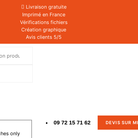
Livraison gratuite
Imprimé en France
Vérifications fichiers
Création graphique
Avis clients 5/5
09 72 15 71 62
DEVIS SUR 
hes only