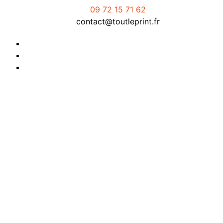
09 72 15 71 62
contact@toutleprint.fr
Créé par
Icone Internet