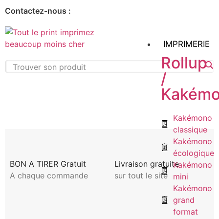
Contactez-nous :
IMPRIMERIE
Rollup
/
Kakém
Kakémono
classique
Kakémono
écologique
BON A TIRER Gratuit
Livraison gratuite
Kakémono
A chaque commande
sur tout le site
mini
Kakémono
grand
format