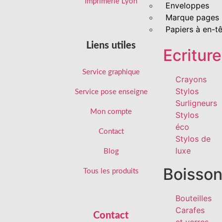
Imprimerie Lyon
Enveloppes
Marque pages
Papiers à en-t
Liens utiles
Ecriture
Service graphique
Crayons
Stylos
Service pose enseigne
Surligneurs
Mon compte
Stylos
éco
Contact
Stylos de
luxe
Blog
Boisso
Tous les produits
Bouteilles
Carafes
Contact
et verres