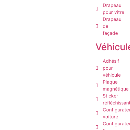
Drapeau
pour vitre
Drapeau
de
façade
Véhicul
Adhésif
pour
véhicule
Plaque
magnétique
Sticker
réfléchissan
Configurate
voiture
Configurate