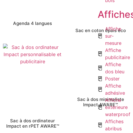
bois
Affiche
Agenda 4 langues
Affiche
Sac en coton épais éco
sur-
mesure
Affiche
publicitaire
Affiche
dos bleu
Poster
Affiche
adhésive
Sac à dos minimaliste
Affiche
Impact AWARE™
extérieure
waterproof
Sac à dos ordinateur
Affiches
Impact en rPET AWARE™
abribus