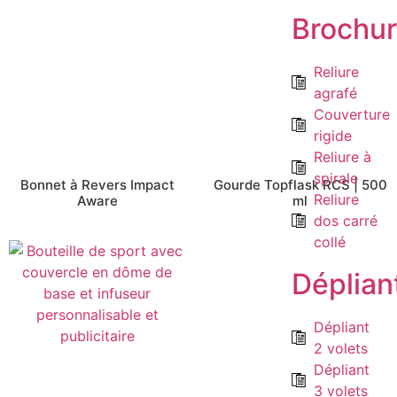
Brochu
Reliure
agrafé
Couverture
rigide
Reliure à
spirale
Bonnet à Revers Impact
Gourde Topflask RCS | 500
Reliure
Aware
ml
dos carré
collé
Déplian
Dépliant
2 volets
Dépliant
3 volets