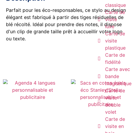
classique
Parfait pour les éco-responsables, ce stylo au design
Carte de
élégant est fabriqué à partir des tiges résiduelles de
visite
blé récolté. Idéal pour prendre des notes, il dispose
luxe
d'un clip de grande taille prêt à accueillir votre logo
Carte de
ou texte.
visite
plastique
Carte de
fidélité
Carte avec
bande
magnétique
Carte de
visite
double
volet
Carte de
visite en