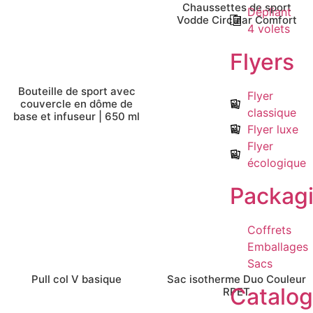
Chaussettes de sport
Dépliant
Vodde Circular Comfort
4 volets
Flyers
Bouteille de sport avec
Flyer
couvercle en dôme de
classique
base et infuseur | 650 ml
Flyer luxe
Flyer
écologique
Packag
Coffrets
Emballages
Sacs
Pull col V basique
Sac isotherme Duo Couleur
Catalo
RPET