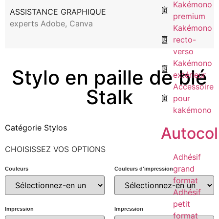
Kakémono
ASSISTANCE GRAPHIQUE
premium
experts Adobe, Canva
Kakémono
recto-
verso
Kakémono
Stylo en paille de blé
extérieur
Accessoire
Stalk
pour
kakémono
Catégorie
Stylos
Autocol
CHOISISSEZ VOS OPTIONS
Adhésif
grand
Couleurs
Couleurs d'impression
format
Adhésif
petit
Impression
Impression
format