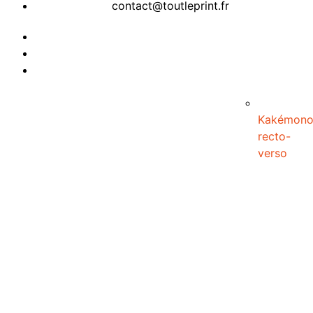
contact@toutleprint.fr
Créé par
Icone Internet
Kakémon
recto-
verso