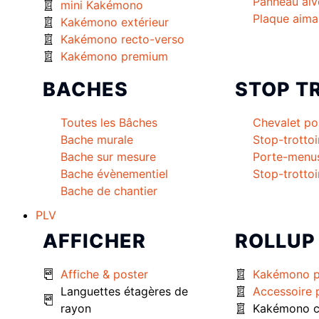
Panneau alv
mini Kakémono
Plaque aima
Kakémono extérieur
Kakémono recto-verso
Kakémono premium
BACHES
STOP T
Toutes les Bâches
Chevalet po
Bache murale
Stop-trottoi
Bache sur mesure
Porte-menu
Bache évènementiel
Stop-trottoi
Bache de chantier
PLV
AFFICHER
ROLLUP
Affiche & poster
Kakémono 
Languettes étagères de
Accessoire
rayon
Kakémono c