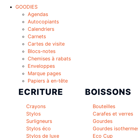
GOODIES
Agendas
Autocopiants
Calendriers
Carnets
Cartes de visite
Blocs-notes
Chemises à rabats
Enveloppes
Marque pages
Papiers à en-tête
ECRITURE
BOISSONS
Crayons
Bouteilles
Stylos
Carafes et verres
Surligneurs
Gourdes
Stylos éco
Gourdes isotherme
Stylos de luxe
Eco Cup