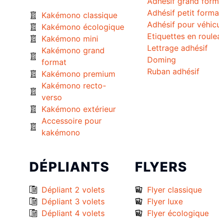
Adhésif grand form
Adhésif petit forma
Kakémono classique
Adhésif pour véhic
Kakémono écologique
Etiquettes en roule
Kakémono mini
Lettrage adhésif
Kakémono grand
Doming
format
Ruban adhésif
Kakémono premium
Kakémono recto-
verso
Kakémono extérieur
Accessoire pour
kakémono
DÉPLIANTS
FLYERS
Dépliant 2 volets
Flyer classique
Dépliant 3 volets
Flyer luxe
Dépliant 4 volets
Flyer écologique