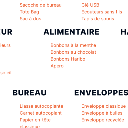
Sacoche de bureau
Clé USB
Tote Bag
Ecouteurs sans fils
Sac à dos
Tapis de souris
EUR
ALIMENTAIRE
H
ieurs
Bonbons à la menthe
Bonbons au chocolat
Bonbons Haribo
Apero
soleil
BUREAU
ENVELOPPE
Liasse autocopiante
Enveloppe classique
Carnet autocopiant
Enveloppe à bulles
Papier en-tête
Enveloppe recyclée
classique