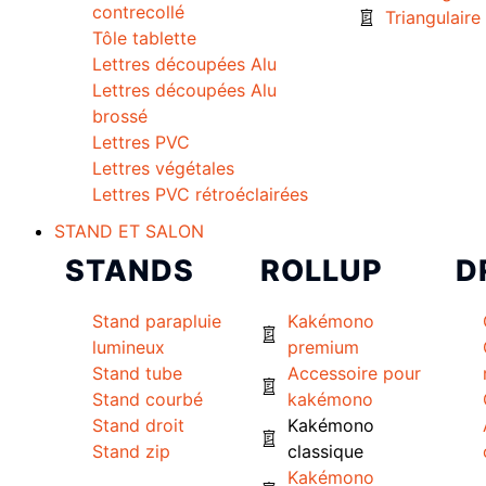
contrecollé
Triangulaire
Tôle tablette
Lettres découpées Alu
Lettres découpées Alu
brossé
Lettres PVC
Lettres végétales
Lettres PVC rétroéclairées
STAND ET SALON
STANDS
ROLLUP
D
Stand parapluie
Kakémono
lumineux
premium
Stand tube
Accessoire pour
Stand courbé
kakémono
Stand droit
Kakémono
Stand zip
classique
Kakémono