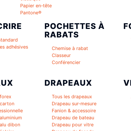
Papier en-tête
Pantone®
CRIRE
POCHETTES À
F
RABATS
standard
es adhésives
Chemise à rabat
Classeur
Conférencier
AUX
DRAPEAUX
V
forex
Tous les drapeaux
carton
Drapeau sur-mesure
essionnelle
Fanion & accessoire
 aluminium
Drapeau de bateau
alu dibon
Drapeau pour vitre