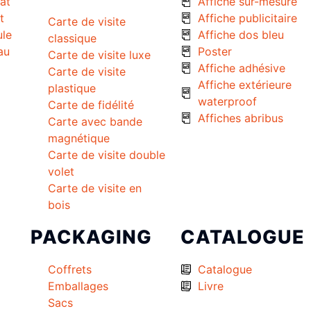
at
Affiche sur-mesure
t
Affiche publicitaire
Carte de visite
ule
Affiche dos bleu
classique
au
Poster
Carte de visite luxe
Affiche adhésive
Carte de visite
Affiche extérieure
plastique
waterproof
Carte de fidélité
Affiches abribus
Carte avec bande
magnétique
Carte de visite double
volet
Carte de visite en
bois
PACKAGING
CATALOGUE
Coffrets
Catalogue
Emballages
Livre
Sacs