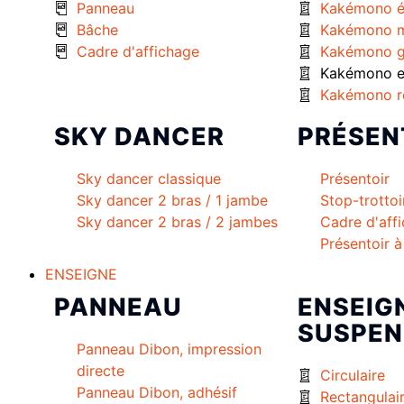
Panneau
Kakémono é
Bâche
Kakémono m
Cadre d'affichage
Kakémono g
Kakémono ex
Kakémono r
SKY DANCER
PRÉSEN
Sky dancer classique
Présentoir
Sky dancer 2 bras / 1 jambe
Stop-trottoi
Sky dancer 2 bras / 2 jambes
Cadre d'aff
Présentoir 
ENSEIGNE
PANNEAU
ENSEIG
SUSPEN
Panneau Dibon, impression
directe
Circulaire
Panneau Dibon, adhésif
Rectangulai