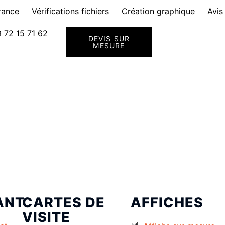
rance
Vérifications fichiers
Création graphique
Avis
 72 15 71 62
DEVIS SUR
MESURE
ANT
CARTES DE
AFFICHES
VISITE