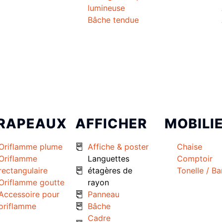
lumineuse
Bâche tendue
RAPEAUX
AFFICHER
MOBILI
Oriflamme plume
Affiche & poster
Chaise
Oriflamme
Languettes
Comptoir
rectangulaire
étagères de
Tonelle / B
Oriflamme goutte
rayon
Accessoire pour
Panneau
oriflamme
Bâche
Cadre