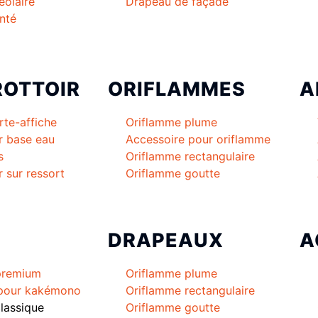
éolaire
Drapeau de façade
nté
ROTTOIR
ORIFLAMMES
A
rte-affiche
Oriflamme plume
r base eau
Accessoire pour oriflamme
s
Oriflamme rectangulaire
r sur ressort
Oriflamme goutte
DRAPEAUX
A
premium
Oriflamme plume
 pour kakémono
Oriflamme rectangulaire
lassique
Oriflamme goutte