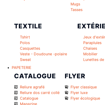
Mugs
Tasses
TEXTILE
EXTÉRI
Tshirt
Jeux d'extér
Polos
Parapluies
Casquettes
Chaises
Veste - Doudoune -polaire
Mobilier
Sweat
Lunettes de 
PAPETERIE
CATALOGUE
FLYER
Reliure agrafé
Flyer classique
Reliure dos carré collé
Flyer luxe
Catalogue
Flyer écologique
Magazine