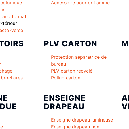
cologique
Accessoire pour oriflamme
ini
rand format
térieur
ecto-verso
TOIRS
PLV CARTON
M
Protection séparatrice de
r
bureau
ichage
PLV carton recyclé
à brochures
Rollup carton
NE
ENSEIGNE
A
DUE
DRAPEAU
V
Enseigne drapeau lumineuse
re
Enseigne drapeau non