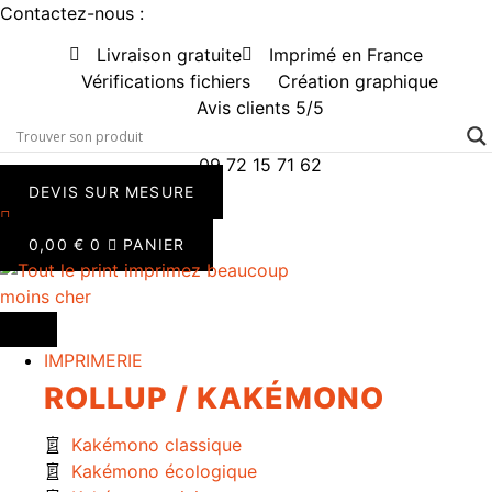
Aller
Contactez-nous :
au
Livraison gratuite
Imprimé en France
contenu
Vérifications fichiers
Création graphique
Avis clients 5/5
09 72 15 71 62
DEVIS SUR MESURE
0,00
€
0
PANIER
IMPRIMERIE
ROLLUP / KAKÉMONO
Kakémono classique
Kakémono écologique