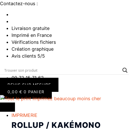
Aller
Contactez-nous :
au
contenu
Livraison gratuite
Imprimé en France
Vérifications fichiers
Création graphique
Avis clients 5/5
09 72 15 71 62
DEVIS SUR MESURE
0,00
€
0
PANIER
IMPRIMERIE
ROLLUP / KAKÉMONO