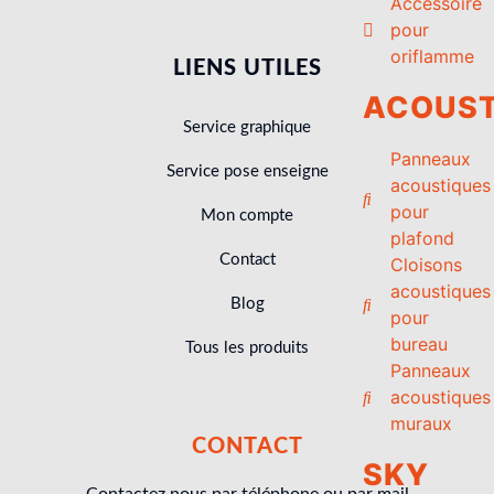
Accessoire
pour
oriflamme
LIENS UTILES
ACOUST
Service graphique
Panneaux
Service pose enseigne
acoustiques
pour
Mon compte
plafond
Contact
Cloisons
acoustiques
Blog
pour
bureau
Tous les produits
Panneaux
acoustiques
muraux
CONTACT
SKY
Contactez nous par téléphone ou par mail