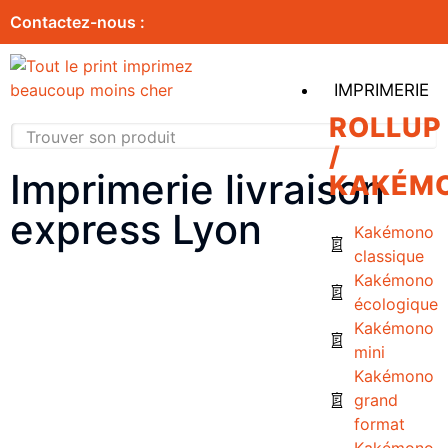
Contactez-nous :
IMPRIMERIE
ROLLUP
/
Imprimerie livraison
KAKÉM
express Lyon
Kakémono
classique
Kakémono
écologique
Kakémono
mini
Kakémono
grand
format
Kakémono