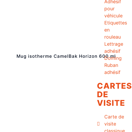
Adhésif
pour
véhicule
Etiquettes
en
rouleau
Lettrage
adhésif
Mug isotherme CamelBak Horizon 600 ml
Doming
Ruban
adhésif
CARTES
DE
VISITE
Carte de
visite
classique