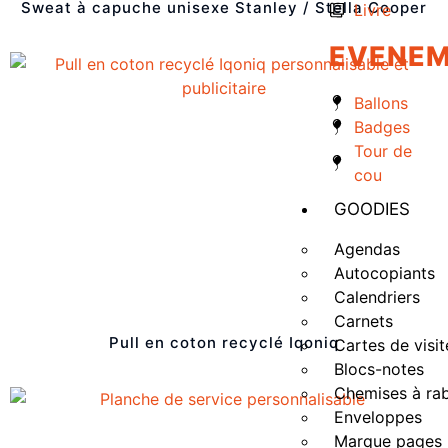
Sweat à capuche unisexe Stanley / Stella Cooper
Livre
EVENEM
Ballons
Badges
Tour de
cou
GOODIES
Agendas
Autocopiants
Calendriers
Carnets
Pull en coton recyclé Iqoniq
Cartes de visit
Blocs-notes
Chemises à ra
Enveloppes
Marque pages