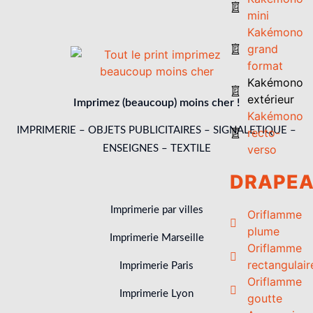
mini
Kakémono
grand
format
Kakémono
extérieur
Imprimez (beaucoup) moins cher !
Kakémono
IMPRIMERIE – OBJETS PUBLICITAIRES – SIGNALETIQUE –
recto-
verso
ENSEIGNES – TEXTILE
DRAPE
Imprimerie par villes
Oriflamme
plume
Imprimerie Marseille
Oriflamme
rectangulair
Imprimerie Paris
Oriflamme
Imprimerie Lyon
goutte