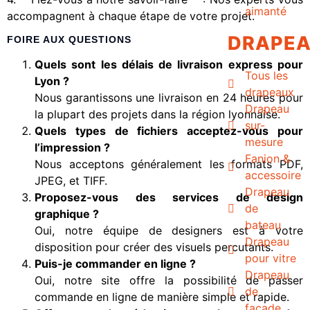
aimanté
accompagnent à chaque étape de votre projet.
DRAPE
FOIRE AUX QUESTIONS
Quels sont les délais de livraison express pour
Tous les
Lyon ?
drapeaux
Nous garantissons une livraison en 24 heures pour
Drapeau
la plupart des projets dans la région lyonnaise.
sur-
Quels types de fichiers acceptez-vous pour
mesure
l’impression ?
Fanion &
Nous acceptons généralement les formats PDF,
accessoire
JPEG, et TIFF.
Drapeau
Proposez-vous des services de design
de
graphique ?
bateau
Oui, notre équipe de designers est à votre
Drapeau
disposition pour créer des visuels percutants.
pour vitre
Puis-je commander en ligne ?
Drapeau
Oui, notre site offre la possibilité de passer
de
commande en ligne de manière simple et rapide.
façade