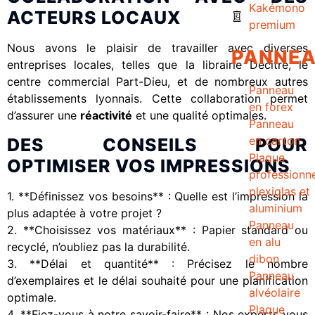
Kakémono
ACTEURS LOCAUX
premium
Nous avons le plaisir de travailler avec diverses
PANNE
entreprises locales, telles que la librairie Decitre, le
centre commercial Part-Dieu, et de nombreux autres
Panneau
établissements lyonnais. Cette collaboration permet
en forex
d’assurer une
réactivité
et une qualité optimales.
Panneau
en carton
DES CONSEILS POUR
Plaque
OPTIMISER VOS IMPRESSIONS
professionne
plexiglas et
1. **Définissez vos besoins** : Quelle est l’impression la
aluminium
plus adaptée à votre projet ?
Panneau
2. **Choisissez vos matériaux** : Papier standard ou
en alu
recyclé, n’oubliez pas la durabilité.
dibon
3. **Délai et quantité** : Précisez le nombre
Panneau
d’exemplaires et le délai souhaité pour une planification
alvéolaire
optimale.
Plaque
4. **Fiez-vous à notre savoir-faire** : Nos experts vous