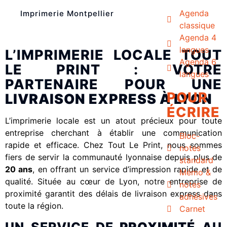
Agenda
Imprimerie Montpellier
classique
Agenda 4
langues
L’IMPRIMERIE LOCALE TOUT
Agenda 6
LE PRINT : VOTRE
langues
PARTENAIRE POUR UNE
POUR
LIVRAISON EXPRESS À LYON
ÉCRIRE
L’imprimerie locale est un atout précieux pour toute
entreprise cherchant à établir une communication
Bloc-
rapide et efficace. Chez Tout Le Print, nous sommes
notes
fiers de servir la communauté lyonnaise depuis plus de
standard
20 ans
, en offrant un service d’impression rapide et de
Mémo &
qualité. Située au cœur de Lyon, notre entreprise de
notes
proximité garantit des délais de livraison express dans
adhésives
toute la région.
Carnet
UN SERVICE DE
PROXIMITÉ
AU