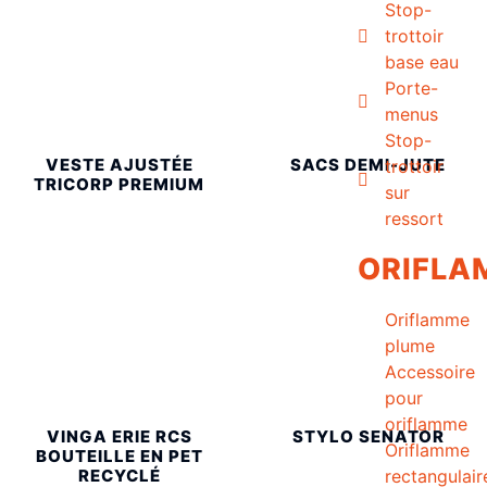
Stop-
trottoir
base eau
Porte-
menus
Stop-
VESTE AJUSTÉE
SACS DEMI-JUTE
trottoir
TRICORP PREMIUM
sur
ressort
ORIFLA
Oriflamme
plume
Accessoire
pour
oriflamme
VINGA ERIE RCS
STYLO SENATOR
Oriflamme
BOUTEILLE EN PET
rectangulair
RECYCLÉ