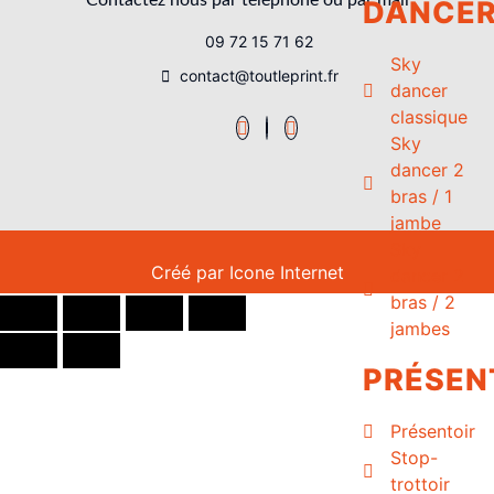
DANCE
09 72 15 71 62
Sky
contact@toutleprint.fr
dancer
classique
Sky
dancer 2
bras / 1
jambe
Sky
Créé par
Icone Internet
dancer 2
bras / 2
jambes
PRÉSEN
Présentoir
Stop-
trottoir