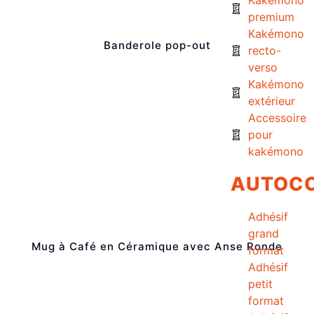
premium
Kakémono
Banderole pop-out
recto-
verso
Kakémono
extérieur
Accessoire
pour
kakémono
AUTOC
Adhésif
grand
Mug à Café en Céramique avec Anse Ronde
format
Adhésif
petit
format