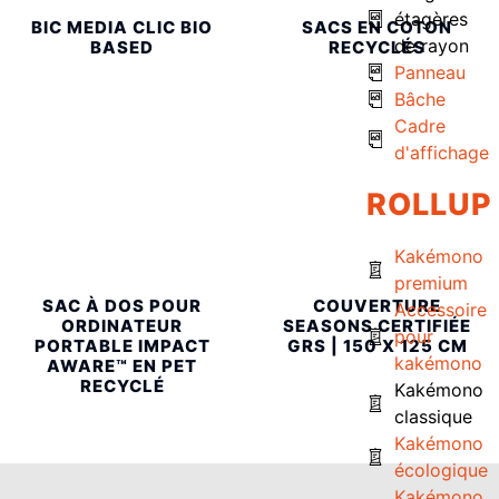
étagères
BIC MEDIA CLIC BIO
SACS EN COTON
de rayon
BASED
RECYCLÉS
Panneau
Bâche
Cadre
d'affichage
ROLLUP
Kakémono
premium
SAC À DOS POUR
COUVERTURE
Accessoire
ORDINATEUR
SEASONS CERTIFIÉE
pour
PORTABLE IMPACT
GRS | 150 X 125 CM
kakémono
AWARE™ EN PET
RECYCLÉ
Kakémono
classique
Kakémono
écologique
Kakémono