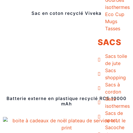
isothermes
Sac en coton recyclé Viveka
Eco Cup
Mugs
Tasses
SACS
Sacs toile
de jute
Sacs
shopping
Sacs à
cordon
Batterie externe en plastique recyclé RCS 10000
Sacs
mAh
isothermes
Sacs de
sport
Sacoche