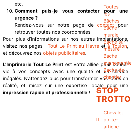
etc.
Toutes
Comment puis-je vous contacter pour une
les
urgence ?
Bâches
Rendez-vous sur notre page de
contact
pour
Bache
retrouver toutes nos coordonnées.
murale
Pour plus d’informations sur nos autres implantations,
Bache sur
visitez nos pages :
Tout Le Print au Havre
et
à Toulon
,
mesure
et découvrez nos
objets publicitaires
.
Bache
évènementie
L’Imprimerie Tout Le Print
est votre alliée pour donner
Bache de
vie à vos concepts avec une qualité et un service
chantier
inégalés. N’attendez plus pour transformer vos idées en
réalité, et misez sur une expertise locale pour une
STOP
impression rapide et professionnelle
!
TROTTO
Chevalet
porte-
affiche