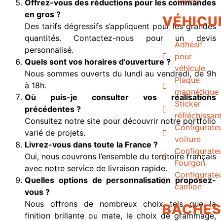
Offrez-vous des réductions pour les commandes
en gros ?
VÉHICU
Des tarifs dégressifs s’appliquent pour les grandes
quantités. Contactez-nous pour un devis
Adhésif
personnalisé.
pour
Quels sont vos horaires d’ouverture ?
véhicule
Nous sommes ouverts du lundi au vendredi, de 9h
Plaque
à 18h.
magnétique
Où puis-je consulter vos réalisations
Sticker
précédentes ?
réfléchissan
Consultez notre site pour découvrir notre portfolio
Configurate
varié de projets.
voiture
Livrez-vous dans toute la France ?
Configurate
Oui, nous couvrons l’ensemble du territoire français
Fourgon
avec notre service de livraison rapide.
Configurate
Quelles options de personnalisation proposez-
camion
vous ?
Nous offrons de nombreux choix tels que la
BACHE
finition brillante ou mate, le choix de grammage,