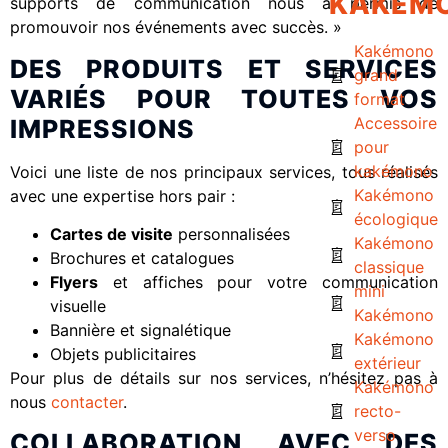
KAKÉM
supports de communication nous a permis de
promouvoir nos événements avec succès. »
Kakémono
DES PRODUITS ET SERVICES
grand
VARIÉS POUR TOUTES VOS
format
Accessoire
IMPRESSIONS
pour
kakémono
Voici une liste de nos principaux services, tous réalisés
Kakémono
avec une expertise hors pair :
écologique
Cartes de visite
personnalisées
Kakémono
Brochures et catalogues
classique
Flyers
et affiches pour votre communication
mini
visuelle
Kakémono
Bannière et signalétique
Kakémono
Objets publicitaires
extérieur
Pour plus de détails sur nos services, n’hésitez pas à
Kakémono
nous
contacter
.
recto-
verso
COLLABORATION AVEC DES