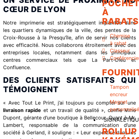
POCHET
CŒUR DE LYON
À
RABATS
Notre imprimerie est stratégiquement implantée dans
les quartiers dynamiques de la ville, des pentes de la
Chemise
Croix-Rousse à la Presqu’île, afin de servir nos clients
à rabat
avec efficacité. Nous collaborons étroitement avec des
Classeur
entreprises locales, notamment dans les principaux
Conférencie
centres commerciaux tels que La Part-Dieu et
Confluence.
FOURNI
DES CLIENTS SATISFAITS QUI
Tampon
TÉMOIGNENT
encreur
Magnet
« Avec Tout Le Print, j’ai toujours pu compter sur une
personnalis
livraison rapide
et un travail de qualité », confie Mme
Dupont, gérante d’une boutique à Bellecour. Quant à Mr.
SIGNALETIQU
Lambert, responsable de la communication d’une
ROLLUP
société à Gerland, il souligne : « Leur expertise dans les