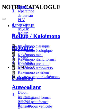
NOTRE CATALOGUE
Protection
séparatrice
de bureau
PLV
carton
IMPRIMERIE
recyclé
Rollup
Rollup / Kakémono
carton
Kakémono classique
Mobilier
Kakémono écologique
Kakémono mini
Chaise
Kakémono grand format
Comptoir
Kakémono premium
ENSEIGNE
Kakémono recto-verso
Kakémono extérieur
Panneau
Accessoire pour kakémono
Autocollant
Panneau
Dibon,
impression
Adhésif grand format
directe
Adhésif petit format
Panneau
Adhésif pour véhicule