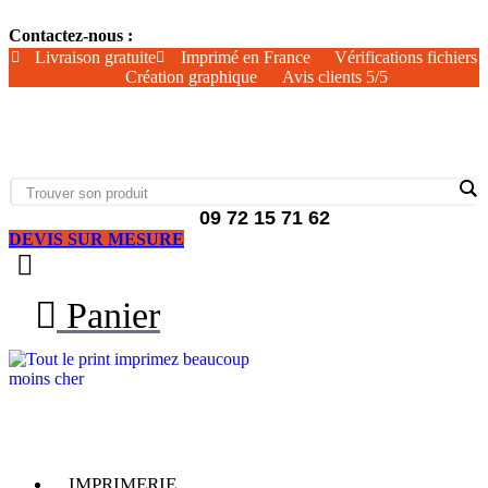
Aller
Contactez-nous :
au
contenu
Livraison gratuite
Imprimé en France
Vérifications fichiers
Création graphique
Avis clients 5/5
09 72 15 71 62
DEVIS SUR MESURE
Panier
IMPRIMERIE